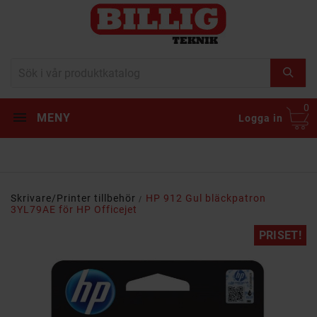
0
MENY
Logga in
Skrivare/Printer tillbehör
HP 912 Gul bläckpatron
3YL79AE för HP Officejet
PRISET!