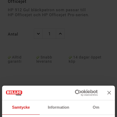
Officejet
HP 912 Gul bläckpatron som passar till
HP Officejet och HP Officejet Pro-serien.
Antal
Alltid
Snabb
14 dagar öppet
garanti
leverans
köp
Samtycke
Information
Om