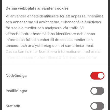
Denna webbplats använder cookies
Vi använder enhetsidentifierare för att anpassa innehållet
och annonserna till användarna, tillhandahålla funktioner
för sociala medier och analysera vår trafik. Vi
vidarebefordrar även sådana identifierare och annan
information från din enhet till de sociala medier och
Tillverkare:
Hewlett Packard
annons- och analysföretag som vi samarbetar med.
Referens:
Dessa kan i sin tur kombinera informationen med annan
3YL79AE
I lager
information som du har tillhandahållit eller som de har
1 Produkt
samlat in när du har använt deras tjänster.
https://business.safety.google/privacy/
Samtyckesval
BESKRIVNING
Nödvändiga
HP bläckpatron HP 912 Gul 3YL79AE som passar
Inställningar
till HP Officejet och Officejet Pro-serien.
- Kapacitet: 2.93 ml
Statistik
- Utskrifter: Upp till 315 sidor