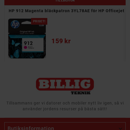
HP 912 Magenta bläckpatron 3YL78AE för HP Officejet
PRISET!
Pris
159 kr
Tillsammans ger vi datorer och mobiler nytt liv igen, så vi
använder jordens resurser på bästa sätt!
Butiksinformation
