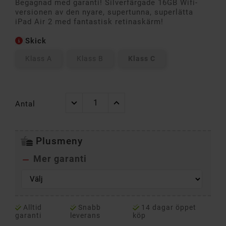
Begagnad med garanti! Silverfärgade 16GB Wifi-
versionen av den nyare, supertunna, superlätta
iPad Air 2 med fantastisk retinaskärm!
Skick
Klass A
Klass B
Klass C
Antal
Plusmeny
Mer garanti

Alltid
Snabb
14 dagar öppet
garanti
leverans
köp