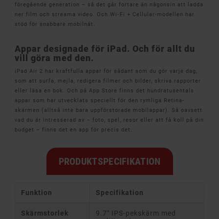
föregående generation – så det går fortare än någonsin att ladda
ner film och streama video. Och Wi‑Fi + Cellular-modellen har
stöd för snabbare mobilnät.
Appar designade för iPad. Och för allt du
vill göra med den.
iPad Air 2 har kraftfulla appar för sådant som du gör varje dag,
som att surfa, mejla, redigera filmer och bilder, skriva rapporter
eller läsa en bok. Och på App Store finns det hundratusentals
appar som har utvecklats speciellt för den rymliga Retina-
skärmen (alltså inte bara uppförstorade mobilappar). Så oavsett
vad du är intresserad av – foto, spel, resor eller att få koll på din
budget – finns det en app för precis det.
PRODUKTSPECIFIKATION
Funktion
Specifikation
Skärmstorlek
9.7" IPS-pekskärm med