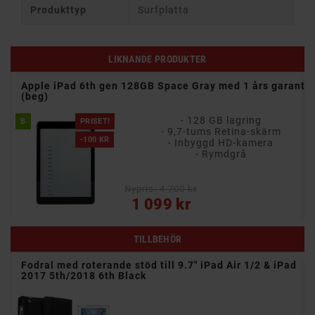
Produkttyp
Surfplatta
LIKNANDE PRODUKTER
Gray
Apple iPad 6th gen 128GB Space Gray med 1 års garanti
(beg)
- 128 GB lagring
B
PRISET!
- 9,7-tums Retina-skärm
-100 KR
- Inbyggd HD-kamera
- Rymdgrå
Nypris: 4 700 kr
Vanligt pris
Pris
1 099 kr
TILLBEHÖR
Fodral med roterande stöd till 9.7" iPad Air 1/2 & iPad
2017 5th/2018 6th Black