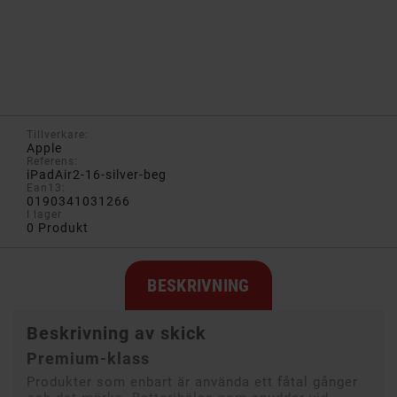
Tillverkare:
Apple
Referens:
iPadAir2-16-silver-beg
Ean13:
0190341031266
I lager
0 Produkt
BESKRIVNING
Beskrivning av skick
Premium-klass
Produkter som enbart är använda ett fåtal gånger