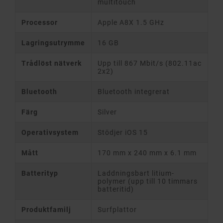
multitouch
Processor
Apple A8X 1.5 GHz
Lagringsutrymme
16 GB
Trådlöst nätverk
Upp till 867 Mbit/s (802.11ac
2x2)
Bluetooth
Bluetooth integrerat
Färg
Silver
Operativsystem
Stödjer iOS 15
Mått
170 mm x 240 mm x 6.1 mm
Batterityp
Laddningsbart litium-
polymer (upp till 10 timmars
batteritid)
Produktfamilj
Surfplattor