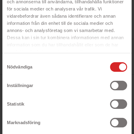
och annonserna till användarna, tillhandahålla funktioner
för sociala medier och analysera vår trafik. Vi
vidarebefordrar även sådana identifierare och annan
information från din enhet till de sociala medier och
annons- och analysföretag som vi samarbetar med.
Dessa kan i sin tur kombinera informationen med annan
information som du har tillhandahållit eller som de har
Tillverkare:
Trust
samlat in när du har använt deras tjänster.
Referens:
https://business.safety.google/privacy/
Trust 23604
Samtyckesval
I lager
Nödvändiga
1 Produkt
Inställningar
BESKRIVNING
Statistik
Snabbfakta!
- Titta på film i baksätet av bilen
- Passar surfplattor 7-11"
Marknadsföring
- Enkelt att montera