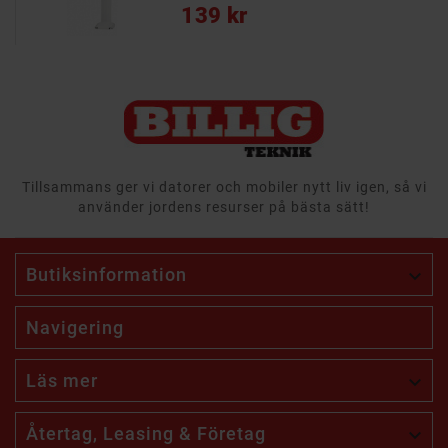
Pris
139 kr
Tillsammans ger vi datorer och mobiler nytt liv igen, så vi
använder jordens resurser på bästa sätt!
Butiksinformation

Navigering
Läs mer

Återtag, Leasing & Företag
