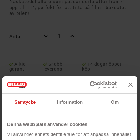
Nackstödshållare som passar surfplattor från 7"
upp till 11", perfekt för att titta på film i baksätet
av bilen!
Antal
Alltid
Snabb
14 dagar öppet
garanti
leverans
köp
Samtycke
Information
Om
Denna webbplats använder cookies
Vi använder enhetsidentifierare för att anpassa innehållet