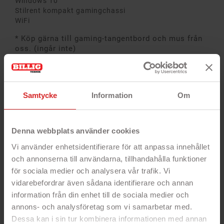
Windows 10
Stilrent kompakt gamingchassi
WiFi
* Köp gärna till gaming-tangentbord och mus från
oss. (ingår inte)
Samtycke
Information
Om
Denna webbplats använder cookies
Fri uppgradering till Windows 11!
Vi använder enhetsidentifierare för att anpassa innehållet
Den här datorn är kompatibel med Windows 11 och
och annonserna till användarna, tillhandahålla funktioner
kommer kunna uppgraderas utan kostnad under
för sociala medier och analysera vår trafik. Vi
den fria uppgraderingsperioden.
Mer information
vidarebefordrar även sådana identifierare och annan
om Windows 11 finns här.
information från din enhet till de sociala medier och
annons- och analysföretag som vi samarbetar med.
Dessa kan i sin tur kombinera informationen med annan
PRODUKTSPECIFIKATION