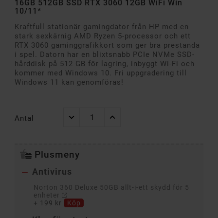
16GB 512GB SSD RTX 3060 12GB WiFi Win
10/11*
Kraftfull stationär gamingdator från HP med en
stark sexkärnig AMD Ryzen 5-processor och ett
RTX 3060 gaminggrafikkort som ger bra prestanda
i spel. Datorn har en blixtsnabb PCIe NVMe SSD-
hårddisk på 512 GB för lagring, inbyggt Wi-Fi och
kommer med Windows 10. Fri uppgradering till
Windows 11 kan genomföras!
Antal
Plusmeny
Antivirus

Norton 360 Deluxe 50GB allt-i-ett skydd för 5
enheter
+
199 kr
Köp