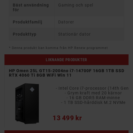
Bäst användning
Gaming och spel
för
Produktfamilj
Datorer
Produkttyp
Stationär dator
* Denna produkt kan komma från HP Renew programmet
LIKNANDE PRODUKTER
700
HP Omen 25L GT15-2004no i7-14700F 16GB 1TB SSD
RTX 4060 Ti 8GB WiFi Win 11
- Intel Core i7-processor (14th Gen)
- Grym kraft med 20 kärnor
- 16 GB DDR5 RAM-minne
e
- 1 TB SSD-hårddisk M.2 NVMe
Pris
13 499 kr