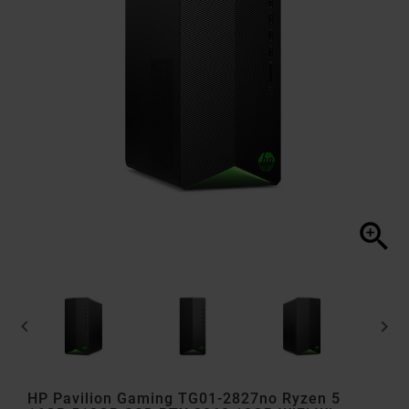



HP Pavilion Gaming TG01-2827no Ryzen 5