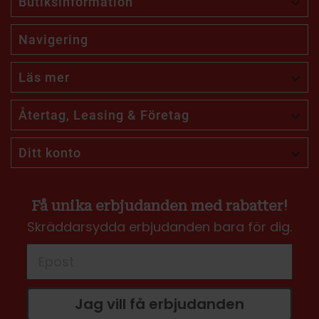
Butiksinformation

Navigering
Läs mer

Återtag, Leasing & Företag

Ditt konto

Få unika erbjudanden med rabatter!
Skräddarsydda erbjudanden bara för dig.
Jag vill få erbjudanden