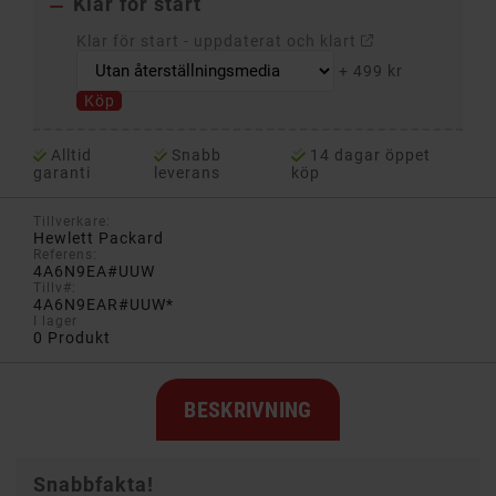
Klar för start

Klar för start - uppdaterat och klart
+
499 kr
Köp
Alltid
Snabb
14 dagar öppet
garanti
leverans
köp
Tillverkare:
Hewlett Packard
Referens:
4A6N9EA#UUW
Tillv#:
4A6N9EAR#UUW*
I lager
0 Produkt
BESKRIVNING
Snabbfakta!