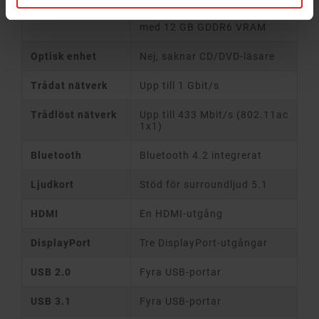
Grafikkort
NVIDIA GeForce RTX3060
med 12 GB GDDR6 VRAM
Optisk enhet
Nej, saknar CD/DVD-läsare
Trådat nätverk
Upp till 1 Gbit/s
Trådlöst nätverk
Upp till 433 Mbit/s (802.11ac
1x1)
Bluetooth
Bluetooth 4.2 integrerat
Ljudkort
Stöd för surroundljud 5.1
HDMI
En HDMI-utgång
DisplayPort
Tre DisplayPort-utgångar
USB 2.0
Fyra USB-portar
USB 3.1
Fyra USB-portar