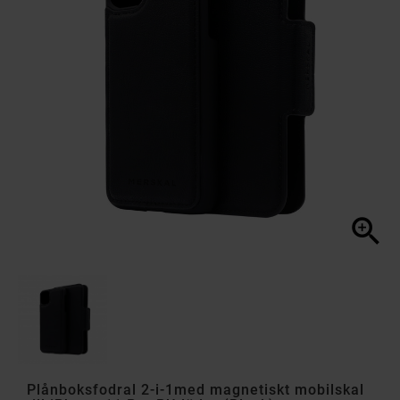

Plånboksfodral 2-i-1med magnetiskt mobilskal