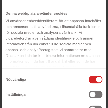
Denna webbplats använder cookies
Vi använder enhetsidentifierare för att anpassa innehållet
och annonserna till användarna, tillhandahålla funktioner
för sociala medier och analysera vår trafik. Vi
vidarebefordrar även sådana identifierare och annan
Tillverkare:
information från din enhet till de sociala medier och
Merskal
Referens:
annons- och analysföretag som vi samarbetar med.
MS9678
I lager
Dessa kan i sin tur kombinera informationen med annan
8 objekt
information som du har tillhandahållit eller som de har
samlat in när du har använt deras tjänster.
https://business.safety.google/privacy/
BESKRIVNING
Samtyckesval
Nödvändiga
Snabbfakta!
Inställningar
- Skyddande plånboksfodral
- Med löstagbart magnetiskt mobilskal
- Exklusivt PU-läder med soft coating