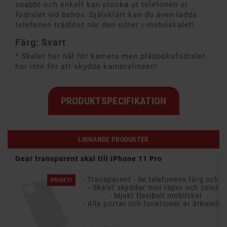
snabbt och enkelt kan plocka ut telefonen ur
fodralet vid behov. Självklart kan du även ladda
telefonen trådlöst när den sitter i mobilskalet!
Färg: Svart
* Skalet har hål för kamera men plånboksfodralet
har inte för att skydda kameralinsen!
PRODUKTSPECIFIKATION
LIKNANDE PRODUKTER
Rhino
Gear transparent skal till iPhone 11 Pro
- Transparent - Se telefonens färg och design
PRISET!
- Skalet skyddar mot repor och smuts
- Skyddar din telefon från repor och smuts
- Mjukt flexibelt mobilskal
- Alla portar och funktioner är åtkomlig