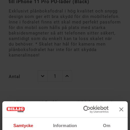
till iPhone 11 Pro PU-läder (Black)
Exklusivt plånboksfodral i hög kvalitet och snygg
design som ger ett bra skydd för din mobiltelefon.
Inne i fodralet finns ett skal med perfekt passform
för din mobil som hålls på plats med starka
baksidesmagneter så att telefonen sitter säkert,
samtidigt som du enkelt kan ta loss skalet när
du behöver. * Skalet har hål för kamera men
plånboksfodralet har inte för att skydda
kameralinsen!
Antal
Alltid
Snabb
14 dagar öppet
garanti
leverans
köp
Samtycke
Information
Om