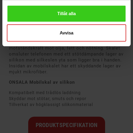
Tillåt alla
Onsala mobilskal till iPhone 12 Mini i silikon
Flexibelt mobilskal tillverkat av "True liquid"-
Avvisa
silikon av högsta kvalitet. Det är ett material med
många egenskaper, inklusive elasticitet, och
motståndskraft mot olja, fett och nötning. Skalet
omsluter telefonen med ett stötdämpande lager av
silikon med silkeslen yta som ligger bra i handen.
Insidan av mobilskalet har ett skyddande lager av
mjukt mikrofiber.
ONSALA Mobilskal av silikon
Kompatibelt med trådlös laddning
Skyddar mot stötar, smuts och repor
Tillverkat av högklassigt silikonmaterial
PRODUKTSPECIFIKATION