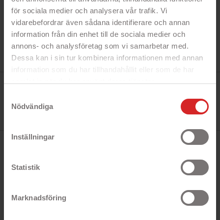
för sociala medier och analysera vår trafik. Vi
vidarebefordrar även sådana identifierare och annan
information från din enhet till de sociala medier och
annons- och analysföretag som vi samarbetar med.
Dessa kan i sin tur kombinera informationen med annan
information som du har tillhandahållit eller som de har
samlat in när du har använt deras tjänster.
Tillverkare:
Onsala
https://business.safety.google/privacy/
Samtyckesval
Referens:
664002
Nödvändiga
I lager
1 Produkt
Inställningar
BESKRIVNING
Statistik
Snabbfakta!
Marknadsföring
- Rosa
- Skalet skyddar mot repor och smuts
- Alla portar och funktioner är åtkomliga