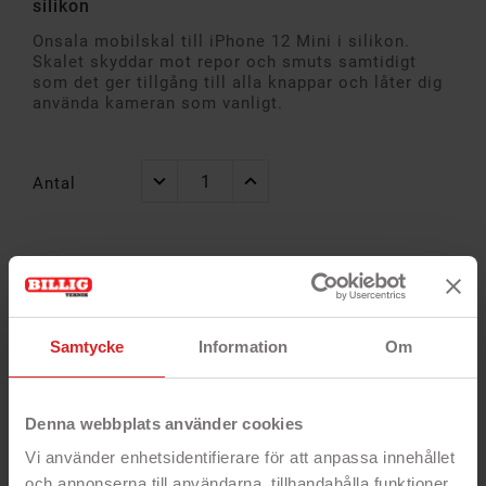
silikon
Onsala mobilskal till iPhone 12 Mini i silikon.
Skalet skyddar mot repor och smuts samtidigt
som det ger tillgång till alla knappar och låter dig
använda kameran som vanligt.
Antal
Alltid
Snabb
14 dagar öppet
garanti
leverans
köp
Samtycke
Information
Om
Denna webbplats använder cookies
Vi använder enhetsidentifierare för att anpassa innehållet
och annonserna till användarna, tillhandahålla funktioner