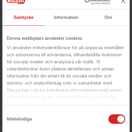
Samtycke
Information
Om
Denna webbplats använder cookies
Vi använder enhetsidentifierare för att anpassa innehållet
Tillverkare:
Merskal
och annonserna till användarna, tillhandahålla funktioner
Referens:
för sociala medier och analysera vår trafik. Vi
MS9597
I lager
vidarebefordrar även sådana identifierare och annan
25 objekt
information från din enhet till de sociala medier och
annons- och analysföretag som vi samarbetar med.
BESKRIVNING
Dessa kan i sin tur kombinera informationen med annan
information som du har tillhandahållit eller som de har
samlat in när du har använt deras tjänster.
Snabbfakta!
https://business.safety.google/privacy/
Samtyckesval
- Genomskinligt skärmskydd
Nödvändiga
- Skyddar din telefon från repor och stötar
- Härdat glas