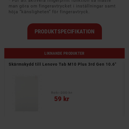
* För att aktivera fingerprint funktion så måste
man göra om fingeravtrycket i inställningar samt
höja ”känsligheten” för fingeravtryck.
PRODUKTSPECIFIKATION
LIKNANDE PRODUKTER
Skärmskydd till Lenovo Tab M10 Plus 3rd Gen 10.6"
Rek: 200 kr
Pris
59 kr