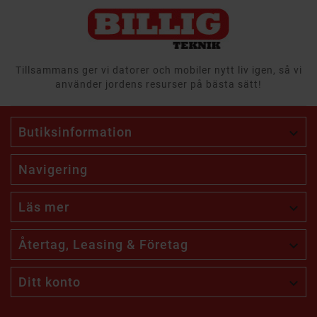
Tillsammans ger vi datorer och mobiler nytt liv igen, så vi
använder jordens resurser på bästa sätt!
Butiksinformation

Navigering
Läs mer

Återtag, Leasing & Företag

Ditt konto
