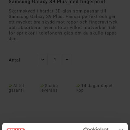
Samsung Galaxy S9 Plus med fingerprint
Skärmskydd i härdat 3D-glas som passar till
Samsung Galaxy S9 Plus. Passar perfekt och ger
ett mycket bra skydd mot repor och fingeravtryck
och absorberar även stötar vilket motverkar risk
för sprickor i telefonens glas om du skulle tappa
den.
Antal
Alltid
Snabb
14 dagar öppet
garanti
leverans
köp