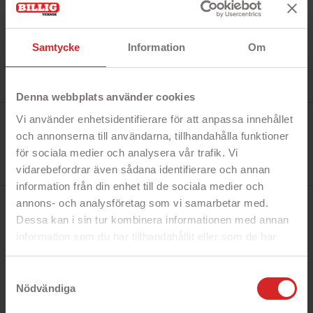
Samtycke
Information
Om
Denna webbplats använder cookies
Tillverkare:
Vi använder enhetsidentifierare för att anpassa innehållet
Onsala
och annonserna till användarna, tillhandahålla funktioner
Referens:
588596
för sociala medier och analysera vår trafik. Vi
I lager
vidarebefordrar även sådana identifierare och annan
3 objekt
information från din enhet till de sociala medier och
annons- och analysföretag som vi samarbetar med.
BESKRIVNING
Dessa kan i sin tur kombinera informationen med annan
information som du har tillhandahållit eller som de har
samlat in när du har använt deras tjänster.
Snabbfakta!
https://business.safety.google/privacy/
Samtyckesval
- Heltäckande baksidesskal
Nödvändiga
- Skyddar din telefon från repor och smuts
- Kreditkortsfack på baksidan