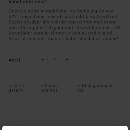
konstläder svart
Onsalas stilrena mobilskal för Samsung Galaxy
S22 i veganläder med ett praktiskt kreditkortfack!
Skalet skyddar din ovärderliga telefon mot repor
och stötar på ett elegant sätt. Skalet kommer i ett
konstläder som är slitstarkt och av god kvalité.
Stick ut med det finaste skalet bland dina vänner!
Antal
Alltid
Snabb
14 dagar öppet
garanti
leverans
köp