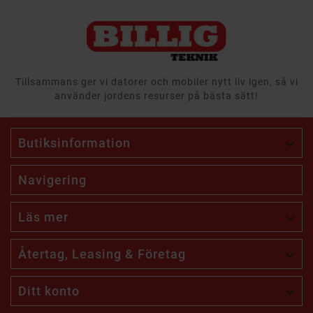
Tillsammans ger vi datorer och mobiler nytt liv igen, så vi
använder jordens resurser på bästa sätt!
Butiksinformation

Navigering
Läs mer

Återtag, Leasing & Företag

Ditt konto
