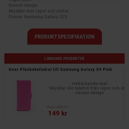
Svensk design
Skyddar mot repor och stötar
Passar Samsung Galaxy S22
PRODUKTSPECIFIKATION
LIKNANDE PRODUKTER
Gear Plånboksfodral till Samsung Galaxy S9 Pink
- Heltäckande skal
- Skyddar din telefon från repor och stötar
- Vacker design
Rek: 250 kr
Pris
149 kr