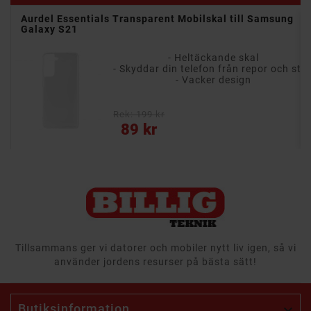
Aurdel Essentials Transparent Mobilskal till Samsung
Galaxy S21
- Transparent - Se telefonens färg och design
- Heltäckande skal
uts
- Skyddar din telefon från repor och stötar
- Vacker design
mliga
Rek: 199 kr
Pris
89 kr
Tillsammans ger vi datorer och mobiler nytt liv igen, så vi
använder jordens resurser på bästa sätt!
Butiksinformation
