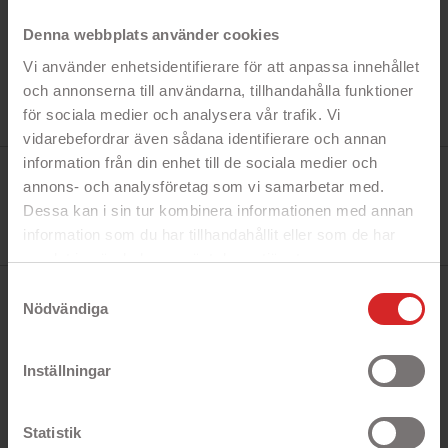
Denna webbplats använder cookies
Vi använder enhetsidentifierare för att anpassa innehållet
och annonserna till användarna, tillhandahålla funktioner
för sociala medier och analysera vår trafik. Vi
vidarebefordrar även sådana identifierare och annan
information från din enhet till de sociala medier och
Tillverkare:
Gear
annons- och analysföretag som vi samarbetar med.
Referens:
Dessa kan i sin tur kombinera informationen med annan
663325
I lager
information som du har tillhandahållit eller som de har
5 objekt
samlat in när du har använt deras tjänster.
https://business.safety.google/privacy/
Samtyckesval
BESKRIVNING
Nödvändiga
Inställningar
Snabbfakta!
- Heltäckande skal
- Skyddar din telefon från repor och stötar
Statistik
- Vacker design