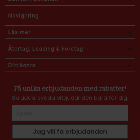
Navigering
Läs mer

Återtag, Leasing & Företag

Ditt konto

Få unika erbjudanden med rabatter!
Skräddarsydda erbjudanden bara för dig.
Jag vill få erbjudanden