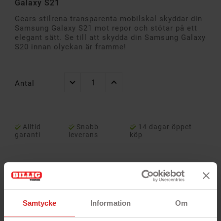
Galaxy S21
Gears stilrena transparenta mobilskal skyddar din
Samsung Galaxy S21 mot repor och stötar på ett
elegant sätt. Se till att skydda din Samsung Galaxy
S20 innan olyckan är framme!
Antal
Alltid
Snabb
14 dagar öppet
garanti
leverans
köp
Samtycke
Information
Om