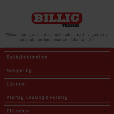
Tillsammans ger vi datorer och mobiler nytt liv igen, så vi
använder jordens resurser på bästa sätt!
Butiksinformation

Navigering
Läs mer

Återtag, Leasing & Företag

Ditt konto
