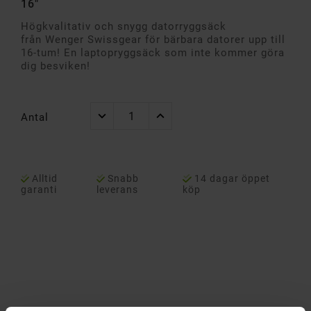
16"
Högkvalitativ och snygg datorryggsäck
från
Wenger Swissgear för bärbara datorer upp till
16-tum! En laptopryggsäck som inte kommer göra
dig besviken!
Antal
Alltid
Snabb
14 dagar öppet
garanti
leverans
köp