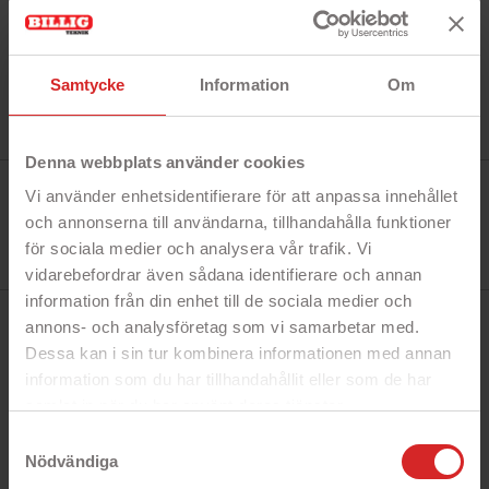
Samtycke
Information
Om
Denna webbplats använder cookies
Tillverkare:
Vi använder enhetsidentifierare för att anpassa innehållet
Wenger
Referens:
och annonserna till användarna, tillhandahålla funktioner
Wenger Synergy 600635
för sociala medier och analysera vår trafik. Vi
I lager
0 Produkt
vidarebefordrar även sådana identifierare och annan
information från din enhet till de sociala medier och
annons- och analysföretag som vi samarbetar med.
BESKRIVNING
Dessa kan i sin tur kombinera informationen med annan
information som du har tillhandahållit eller som de har
samlat in när du har använt deras tjänster.
Snabbfakta!
https://business.safety.google/privacy/
Samtyckesval
- Upp till 15.6"
Nödvändiga