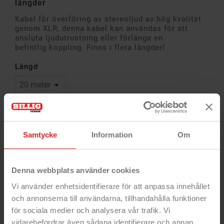
längder
Kabel för överföring av stereoljud av hög kvalitet
genom XLR, denna kabel kan användas för att
ansluta ljudutrustning eller förlänga en
befintlig koppling. Finns i flera längder!
Längd
Antal
Samtycke
Information
Om
Denna webbplats använder cookies
Alltid
Snabb
14 dagar öppet
garanti
leverans
köp
Vi använder enhetsidentifierare för att anpassa innehållet
och annonserna till användarna, tillhandahålla funktioner
för sociala medier och analysera vår trafik. Vi
vidarebefordrar även sådana identifierare och annan