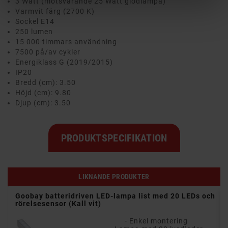
3 Watt (motsvarande 25 Watt glödlampa)
Varmvit färg (2700 K)
Sockel E14
250 lumen
15 000 timmars användning
7500 på/av cykler
Energiklass G (2019/2015)
IP20
Bredd (cm): 3.50
Höjd (cm): 9.80
Djup (cm): 3.50
PRODUKTSPECIFIKATION
LIKNANDE PRODUKTER
h
Goobay batteridriven LED-lampa list med 20 LEDs och
rörelsesensor (Kall vit)
- Enkel montering