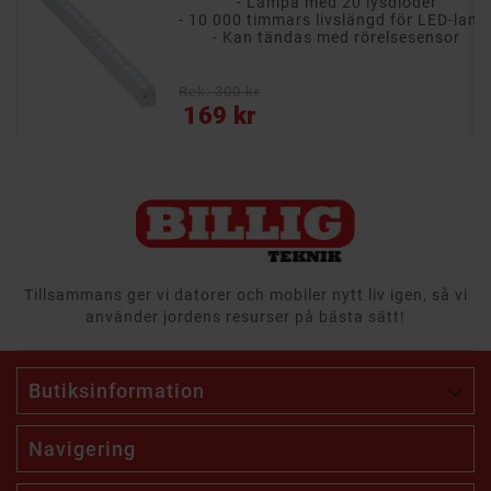
- Lampa med 20 lysdioder
- 10 000 timmars livslängd för LED-lampan
- 10 000 timmars livslängd för LED-
r
- Kan tändas med rörelsesensor
Rek: 300 kr
Pris
169 kr
Tillsammans ger vi datorer och mobiler nytt liv igen, så vi
använder jordens resurser på bästa sätt!
Butiksinformation

Navigering