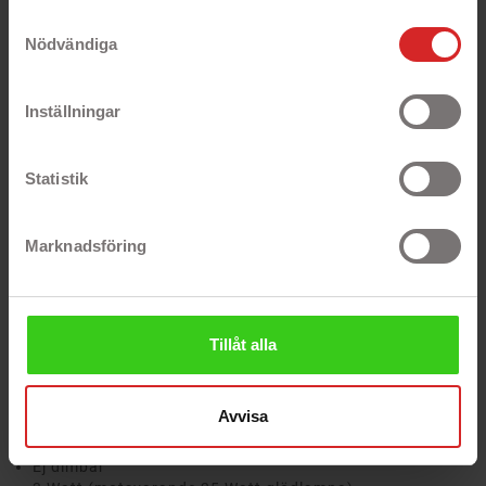
https://business.safety.google/privacy/
Samtyckesval
Nödvändiga
Varmvit LED-lampa E14 25W 3W 250
lumen
Inställningar
LED-lampa med sockel E14 och 3 Watts effekt
vilket motsvarar belysningen från en traditionell
glödlampa på 25 Watt. Lampan ger en trevlig
Statistik
varmvit belysning som en glödlampa men med en
åttondel av energiförbrukningen och otroligt
mycket längre livslängd - upp till 15 000 timmars
Marknadsföring
användning vilket motsvarar ungefär 8 år vid
normalt bruk!
LED-lampor blir inte varma och lyser omedelbart
upp till fullo när de tänds till skillnad från lysrör
Tillåt alla
eller gamla lågenergilampor. De ger ett utmärkt
ljus till en mycket låg energiförbrukning - har du
inte bytt till LED än är det verkligen på tiden!
Avvisa
Specifikationer
Ej dimbar