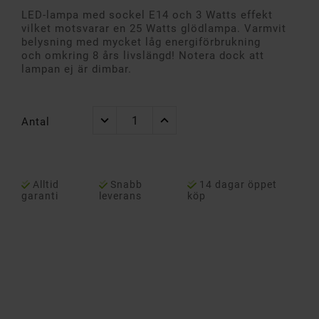
LED-lampa med sockel E14 och 3 Watts effekt
vilket motsvarar en 25 Watts glödlampa. Varmvit
belysning med mycket låg energiförbrukning
och omkring 8 års livslängd! Notera dock att
lampan ej är dimbar.
Antal
Alltid
Snabb
14 dagar öppet
garanti
leverans
köp