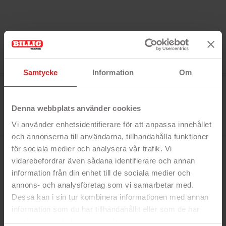
Samtycke
Information
Om
Tillverkare:
Star Trading
Referens:
375-02
Denna webbplats använder cookies
I lager
22 objekt
Vi använder enhetsidentifierare för att anpassa innehållet
och annonserna till användarna, tillhandahålla funktioner
för sociala medier och analysera vår trafik. Vi
BESKRIVNING
vidarebefordrar även sådana identifierare och annan
information från din enhet till de sociala medier och
annons- och analysföretag som vi samarbetar med.
Snabbfakta!
Dessa kan i sin tur kombinera informationen med annan
- 3 W vilket motsvarar 25 W glödlampa
information som du har tillhandahållit eller som de har
- Ej dimbar varmvit LED-lampa
samlat in när du har använt deras tjänster.
- Energiklass G