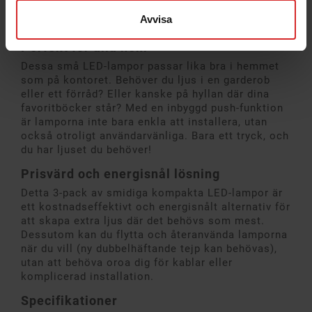
perfekt anpassade för alla typer av utrymmen,
Avvisa
även där eluttag saknas.
Perfekt för alla hem
Dessa små LED-lampor passar lika bra i hemmet
som på kontoret. Behöver du ljus i en garderob
eller ett förråd? Eller kanske på hyllan där dina
favoritböcker står? Med en inbyggd push-funktion
är lamporna inte bara enkla att installera, utan
också otroligt användarvänliga. Bara ett tryck, och
du har ljuset du behöver!
Prisvärd och energisnål lösning
Detta 3-pack av smidiga kompakta LED-lampor är
ett kostnadseffektivt och energisnålt alternativ för
att skapa extra ljus där det behövs som mest.
Dessutom kan du flytta och återanvända lamporna
när du vill (ny dubbelhäftande tejp kan behövas),
utan att behöva oroa dig för kablar eller
komplicerad installation.
Specifikationer