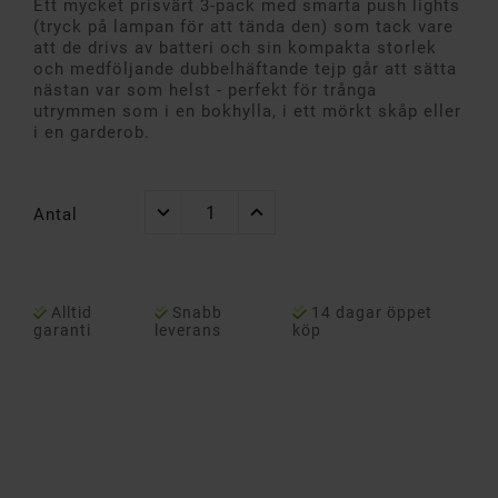
Ett mycket prisvärt 3-pack med smarta push lights
(tryck på lampan för att tända den) som tack vare
att de drivs av batteri och sin kompakta storlek
och medföljande dubbelhäftande tejp går att sätta
nästan var som helst - perfekt för trånga
utrymmen som i en bokhylla, i ett mörkt skåp eller
i en garderob.
Antal
Alltid
Snabb
14 dagar öppet
garanti
leverans
köp