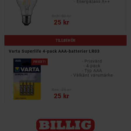
- Energiklass A++
Rek: 50 kr
Pris
25 kr
TILLBEHÖR
Varta Superlife 4-pack AAA-batterier LR03
- Prisvärd
PRISET!
- 4-pack
- Typ AAA
- Välkänt varumärke
Rek: 35 kr
Pris
25 kr