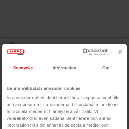
Tillverkare:
Star Trading
Referens:
357-29
I lager
9 objekt
Samtycke
Information
Om
BESKRIVNING
Denna webbplats använder cookies
Vi använder enhetsidentifierare för att anpassa innehållet
Snabbfakta!
och annonserna till användarna, tillhandahålla funktioner
för sociala medier och analysera vår trafik. Vi
- Tryck på lampan för att tända den
- Perfekt för trånga utrymmen
vidarebefordrar även sådana identifierare och annan
- Med dubbelhäftande tejp för montering
information från din enhet till de sociala medier och