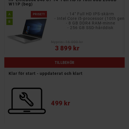
W11P (beg)
- 14-tums antireflex IPS-skärm i 16:10-format
- 14" Full HD IPS-skärm
A
PRISET!
en)
- Intel Core i5-processor (10th gen)
B
- 8 GB DDR4 RAM-minne
e
- 256 GB SSD-hårddisk
Nypris: 16 000 kr
Pris
3 899 kr
TILLBEHÖR
Klar för start - uppdaterat och klart
Pris
499 kr