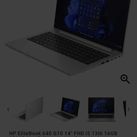



HP EliteBook 640 G10 14" FHD i5 13th 16GB