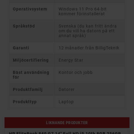
Operativsystem
Windows 11 Pro 64-bit
kommer förinstallerat
Språkstöd
Svenska (du kan fritt ändra
om du vill ha datorn på ett
annat språk)
Garanti
12 månader från BilligTeknik
Miljöcertifiering
Energy Star
Bäst användning
Kontor och jobb
för
Produktfamilj
Datorer
Produkttyp
Laptop
LIKNANDE PRODUKTER
11P
HP EliteBook 840 G7 14" Full HD i5 10th 8GB 256GB