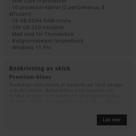
- Intel Core i5-processor
- 10 processor-kärnor (2 performance, 8
efficient)
- 16 GB DDR4 RAM-minne
- 256 GB SSD-hårddisk
- Med stöd för Thunderbolt
- Bakgrundsbelyst tangentbord
- Windows 11 Pro
Beskrivning av skick
Premium-klass
Produkter som enbart är använda ett fåtal gånger
och det märks. Batterihälsa som snuddar vid
hundra procent och enbart ett fåtal battericykler
använda. Detta är toppskiktet av A-klass, det kan
fortfarande förekomma något minimalt märke.
Läs mer