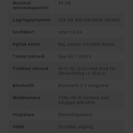
Maximal
64 GB
minneskapacitet
Lagringsutrymme
256 GB SSD-hårddisk (NVMe)
Grafikkort
Intel Iris Xe
Optisk enhet
Nej, saknar CD/DVD-läsare
Trådat nätverk
Upp till 1 Gbit/s
Trådlöst nätverk
Wi-Fi 6E (2x2) med stöd för
filöverföring i 1 Gbit/s
Bluetooth
Bluetooth 5.2 integrerat
Webbkamera
720p HD IR-kamera med
inbyggd mikrofon
Högtalare
Stereohögtalare
HDMI
En HDMI-utgång