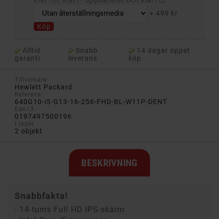
+
499 kr
Köp
Alltid
Snabb
14 dagar öppet
garanti
leverans
köp
Tillverkare:
Hewlett Packard
Referens:
640G10-i5-G13-16-256-FHD-BL-W11P-DENT
Ean13:
0197497500196
I lager
2 objekt
BESKRIVNING
Snabbfakta!
- 14-tums Full HD IPS-skärm