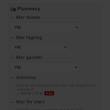
Plusmeny
Mer minne

Mer lagring

Mer garanti

Antivirus

Norton 360 Deluxe 50GB allt-i-ett skydd för 5
enheter
+
199 kr
179 kr
Köp
Klar för start

Klar för start - uppdaterat och klart