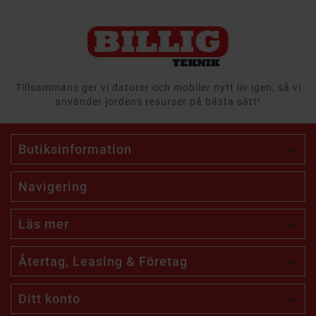
Tillsammans ger vi datorer och mobiler nytt liv igen, så vi
använder jordens resurser på bästa sätt!
Butiksinformation

Navigering
Läs mer

Återtag, Leasing & Företag

Ditt konto
