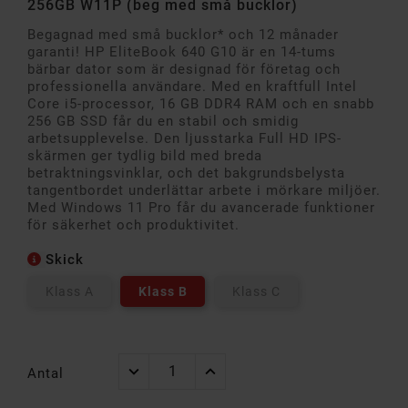
256GB W11P (beg med små bucklor)
Begagnad med små bucklor* och 12 månader
garanti!
HP EliteBook 640 G10 är en 14-tums
bärbar dator som är designad för företag och
professionella användare. Med en kraftfull Intel
Core i5-processor, 16 GB DDR4 RAM och en snabb
256 GB SSD får du en stabil och smidig
arbetsupplevelse. Den ljusstarka Full HD IPS-
skärmen ger tydlig bild med breda
betraktningsvinklar, och det bakgrundsbelysta
tangentbordet underlättar arbete i mörkare miljöer.
Med Windows 11 Pro får du avancerade funktioner
för säkerhet och produktivitet.
Skick
Klass A
Klass B
Klass C
Antal