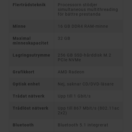
Flertrådsteknik
Processorn stödjer
simultaneous multithreading
för bättre prestanda
Minne
16 GB DDR4 RAM-minne
Maximal
32 GB
minneskapacitet
Lagringsutrymme
256 GB SSD-hårddisk M.2
PCIe NVMe
Grafikkort
AMD Radeon
Optisk enhet
Nej, saknar CD/DVD-läsare
Trådat nätverk
Upp till 1 Gbit/s
Trådlöst nätverk
Upp till 867 Mbit/s (802.11ac
2x2)
Bluetooth
Bluetooth 5.1 integrerat