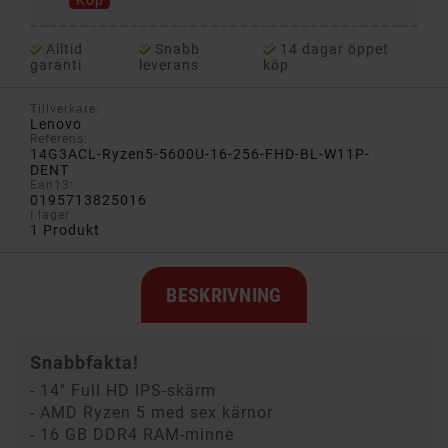
Köp
Alltid
Snabb
14 dagar öppet
garanti
leverans
köp
Tillverkare:
Lenovo
Referens:
14G3ACL-Ryzen5-5600U-16-256-FHD-BL-W11P-
DENT
Ean13:
0195713825016
I lager
1 Produkt
BESKRIVNING
Snabbfakta!
- 14" Full HD IPS-skärm
- AMD Ryzen 5 med sex kärnor
- 16 GB DDR4 RAM-minne