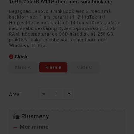
16GB 256GB W11P (beg med små bucklor)
Begagnad Lenovo ThinkBook Gen 3 med små
bucklor* och 1 års garanti till BilligTeknik!
Högkvalitativ och kraftfull 14-tums företagsdator
med snabb sexkärnig Ryzen 5-processor, 16 GB
RAM, högpresterande SSD-hårddisk på 256 GB,
praktiskt bakgrundsbelyst tangentbord och
Windows 11 Pro.
Skick
Klass A
Klass B
Klass C
Antal
Plusmeny
Mer minne
