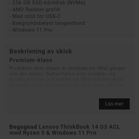
- 256 GB SSD-hårddisk (NVMe)
- AMD Radeon-grafik
- Med stöd för USB-C
- Bakgrundsbelyst tangentbord
- Windows 11 Pro
Beskrivning av skick
Premium-klass
Produkter som enbart är använda ett fåtal gånger
och det märks. Batterihälsa som snuddar vid
hundra procent och enbart ett fåtal battericykler
använda. Detta är toppskiktet av A-klass, det kan
fortfarande förekomma något minimalt märke.
Läs mer
Begagnad
Lenovo ThinkBook 14 G3 ACL
med Ryzen 5 & Windows 11 Pro