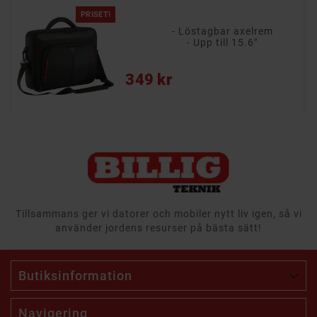
PRISET!
- Löstagbar axelrem
- Upp till 15.6"
Pris
349 kr
Tillsammans ger vi datorer och mobiler nytt liv igen, så vi
använder jordens resurser på bästa sätt!
Butiksinformation

Navigering