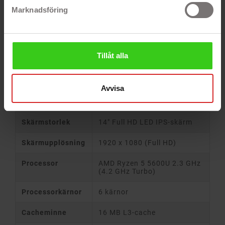
anslutningsmöjligheter, såsom USB-C, HDMI och
Marknadsföring
stöd för Wi-Fi. Med sin diskreta design i grått
passar den både i kontorsmiljö och på
hemmakontoret.
Tillåt alla
PRODUKTSPECIFIKATION
Avvisa
Funktion
Specifikation
Skärmstorlek
14" Full HD LED IPS-skärm
Skärmupplösning
1920 x 1080 (Full HD)
Processor
AMD Ryzen 5 5600U 2.3 GHz
(4.2 GHz Turbo)
Processorkärnor
6 kärnor
Cacheminne
16 MB L3-cache