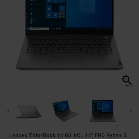



Lenovo ThinkBook 14 G3 ACL 14" FHD Ryzen 5