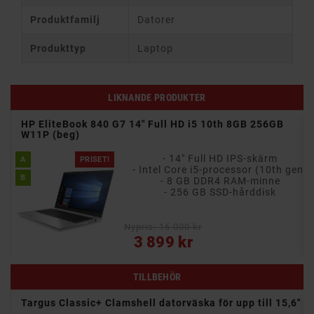
Produktfamilj
Datorer
Produkttyp
Laptop
LIKNANDE PRODUKTER
11P
HP EliteBook 840 G7 14" Full HD i5 10th 8GB 256GB
W11P (beg)
- 14-tums antireflex IPS-skärm i 16:10-format
- 14" Full HD IPS-skärm
A
PRISET!
en)
- Intel Core i5-processor (10th gen)
B
- 8 GB DDR4 RAM-minne
e
- 256 GB SSD-hårddisk
Nypris: 16 000 kr
Pris
3 899 kr
TILLBEHÖR
 14"
Targus Classic+ Clamshell datorväska för upp till 15,6"