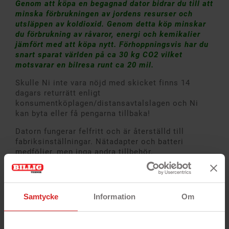
Genom att köpa en begagnad dator bidrar du till att
minska förbrukningen av jordens resurser och
utsläppen av koldioxid. Genom detta köp minskar
du förbrukning av råvaror, energi och kemikalier
jämfört med att köpa nytt. Förhoppningsvis har du
snart sparat världen på ca 30 kg CO2 vilket
motsvarar en bilresa runt ca 20 mil.
Skulle Ni inte vara nöjd med skicket finns 14
dagars returrätt enligt
konsumentköplagen/distansavtalslagen och Ni
kan byta eller få pengarna tillbaka!
Datorn fungerar felfritt och är återställd till
fabriksinställningar. Nätadapter och batteri
medföljer, men inga andra tillbehör.
Mer info
* Det finns små bucklor på chassit.
Samtycke
Information
Om
Kompakt arbetsdator för vardagens behov
Lenovo ThinkBook 14 G3 är en 14-tums bärbar
dator som lämpar sig för kontorsarbete, studier