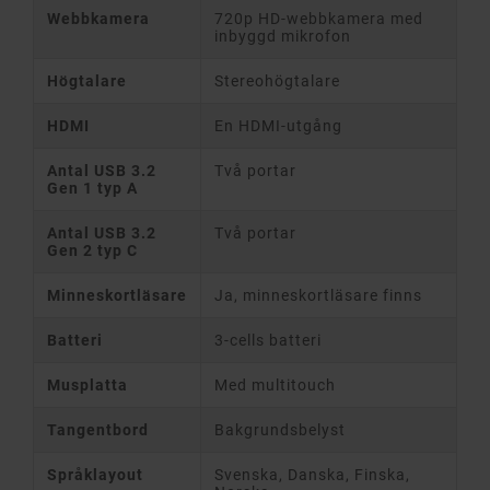
Webbkamera
720p HD-webbkamera med
inbyggd mikrofon
Högtalare
Stereohögtalare
HDMI
En HDMI-utgång
Antal USB 3.2
Två portar
Gen 1 typ A
Antal USB 3.2
Två portar
Gen 2 typ C
Minneskortläsare
Ja, minneskortläsare finns
Batteri
3-cells batteri
Musplatta
Med multitouch
Tangentbord
Bakgrundsbelyst
Språklayout
Svenska, Danska, Finska,