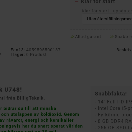
Klar för start

Klar för start - uppdate
Alltid garanti
Snabb l
Ean13:
4059595500187
Beskri
P
I lager:
0 Produkt
k U748!
Snabbfakta!
i från BilligTeknik.
- 14" Full HD I
- Intel Core i5-
bidrar du till att minska
r och utsläppen av koldioxid. Genom
- Fyrkärnig pro
av råvaror, energi och kemikalier
- 8 GB DDR4 R
pningsvis har du snart sparat världen
- 256 GB SSD-h