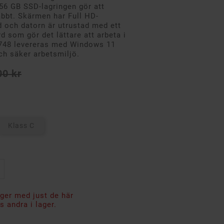
56 GB SSD-lagringen gör att
abbt. Skärmen har Full HD-
ld och datorn är utrustad med ett
 som gör det lättare att arbeta i
U748 levereras med Windows 11
ch säker arbetsmiljö.
00 kr
Klass C
ager med just de här
 andra i lager.