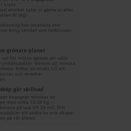
t klass.
ed skicket byter vi gärna ut eller
ukten åt dig!
skrivning kan innehålla mer
tion kring skicket och funktionen.
en grönare planet
 val för miljön genom att välja
ronikprodukter. Genom att minska
heter bidrar du direkt till att
esurser och minskar
en.
tköp gör skillnad
öper begagnat minskar du
pen med cirka 10-30 kg –
ilresa på upp till 20 mil. Ditt
 produkter ett andra liv och skapar
an på vår planet.