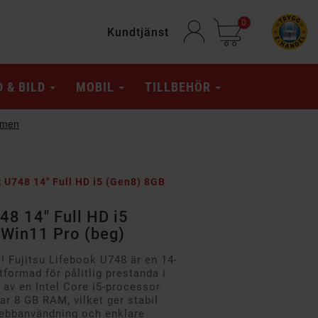
0
Kundtjänst
D & BILD
MOBIL
TILLBEHÖR
k U748 14" Full HD i5 (Gen8) 8GB
48 14" Full HD i5
Win11 Pro (beg)
i!
Fujitsu Lifebook U748 är en 14-
formad för pålitlig prestanda i
s av en Intel Core i5-processor
ar 8 GB RAM, vilket ger stabil
webbanvändning och enklare