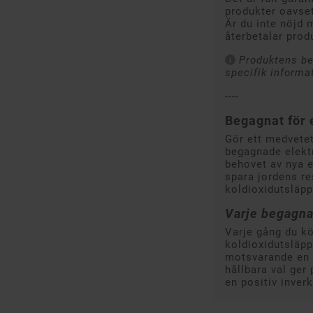
produkter oavset
Är du inte nöjd m
återbetalar prod
Produktens be
specifik informa
----
Begagnat för 
Gör ett medvetet
begagnade elekt
behovet av nya en
spara jordens r
koldioxidutsläpp
Varje begagna
Varje gång du k
koldioxidutsläp
motsvarande en b
hållbara val ger
en positiv inverk