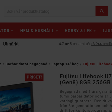
ATOR
HEM & HUSHÅLL
HOBBY & LEK
LJU
e
Bärbar dator begagnad
Laptop 14" beg
Fujitsu Lifeboo
Fujitsu Lifebook U7
PRISET!
(Gen8) 8GB 256GB 
Begagnad med 1 års garant
tums bärbar dator som är ut
vardagligt arbete. Den driv
från 8:e generationen och h
drift för kontorsprogram, 