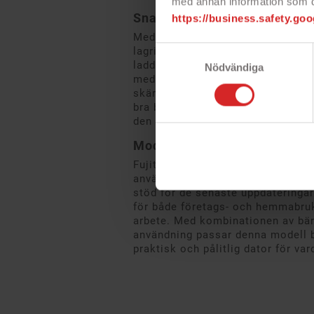
med annan information som du 
Snabb lagring och praktiska
https://business.safety.goo
Med en 256 GB SSD får du snabb ti
Samtyckesval
lagring bidrar också till snabb u
laddningstider, vilket sparar tid i
Nödvändiga
med de vanligaste anslutningsmöjl
skärmar, USB-enheter och nätverks
bra både som en mobil dator och 
den är dockad.
Modern programvara och sä
Fujitsu Lifebook U748 levereras m
användaren får tillgång till moder
stöd för de senaste uppdateringa
för både företags- och hemmabruk,
arbete. Med kombinationen av bärb
användning passar denna modell 
praktisk och pålitlig dator för var