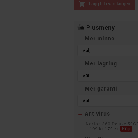

Lägg till i varukorgen
Plusmeny
Mer minne

Mer lagring

Mer garanti

Antivirus

Norton 360 Deluxe 50GB 
+
199 kr
179 kr
Köp