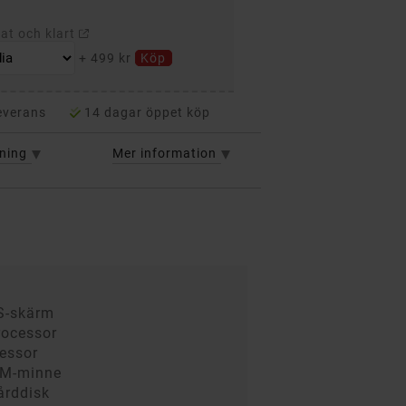
rat och klart
+
499 kr
Köp
everans
14 dagar öppet köp
vning
Mer information
PS-skärm
processor
cessor
AM-minne
årddisk