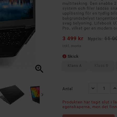
multitasking. Den snabba 2
system och filer laddas sn
upplösning för en tydlig bi
bakgrundsbelyst tangentbord
svag belysning. Lifebook 
Pro, vilket ger en modern o
3 499 kr
11 0
Nypris:
Inkl. moms
Skick
Klass A
Klass B

Antal

Produkten har tagit slut i l
egenskaperna, men det finns