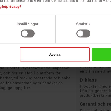
B-klass
har tillhandahållit eller som de har samlat in när du har använt 
 anslutningar
gle/privacy/
Produkter som är
kan förekomma m
llgång till program och filer. SSD-
Merparten av det 
ppstart av systemet och kortare
den perfekta bal
 det dagliga arbetet. Datorn är utrustad
Inställningar
Statistik
Batterihälsan är
igheterna för att koppla in externa
men det kan skilj
tillbehör. Detta gör att den fungerar
C-klass
som en stationär arbetsstation när
Produkter med ett
finnas en del re
kerhet
– men priset ref
Avvisa
billigaste du ka
ed Windows 11 Pro, vilket innebär att
prestanda eller f
na funktioner, förbättrad säkerhet och
tillverkaren ans
rna. Operativsystemet är väl anpassat
en bit från ett ny
 och ger en stabil plattform för
arhet, tillräcklig prestanda och enkel
D-klass
bra för användare som behöver en
Produkter med en
dagliga uppgifter.
från ett generell
produktbeskrivni
Garanti och re
Det är full gara