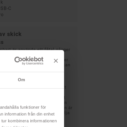
ik
USB-C
ro
av skick
ss
bart är använda ett fåtal gånger
Batterihälsa som snuddar vid
ch enbart ett fåtal battericykler
r toppskiktet av A-klass, det kan
ekomma något minimalt märke.
Om
 extra noggrant utvalda för att
a de mest kräsna blickarna.
kick och nästan så bra som det
pa nytt! Något mindre märke kan
andahålla funktioner för
tydlig karaktär. Batterihälsan är
 anser vara OK men det kan skilja
n information från din enhet
t nytt batteri.
 tur kombinera informationen