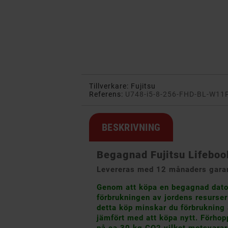
Tillverkare:
Fujitsu
Referens:
U748-i5-8-256-FHD-BL-W11
BESKRIVNING
Begagnad Fujitsu Lifeboo
Levereras med 12 månaders garant
Genom att köpa en begagnad dator 
förbrukningen av jordens resurse
detta köp minskar du förbrukning 
jämfört med att köpa nytt. Förhop