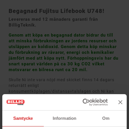
Begagnad Fujitsu Lifebook U748!
Levereras med 12 månaders garanti från
BilligTeknik.
Genom att köpa en begagnad dator bidrar du till
att minska förbrukningen av jordens resurser och
utsläppen av koldioxid. Genom detta köp minskar
du förbrukning av råvaror, energi och kemikalier
jämfört med att köpa nytt. Förhoppningsvis har du
snart sparat världen på ca 30 kg CO2 vilket
motsvarar en bilresa runt ca 20 mil.
Skulle Ni inte vara nöjd med skicket finns 14 dagars
returrätt enligt
konsumentköplagen/distansavtalslagen och Ni kan
byta eller få pengarna tillbaka!
Datorn fungerar felfritt och är återställd till
fabriksinställningar. Nätadapter och batteri
medföljer, men inga andra tillbehör.
Samtycke
Information
Om
Pålitlig prestanda för kontorsarbete