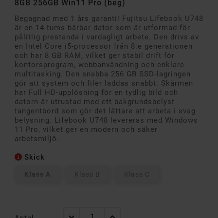
8GB 256GB Win11 Pro (beg)
Begagnad med 1 års garanti!
Fujitsu Lifebook U748
är en 14-tums bärbar dator som är utformad för
pålitlig prestanda i vardagligt arbete. Den drivs av
en Intel Core i5-processor från 8:e generationen
och har 8 GB RAM, vilket ger stabil drift för
kontorsprogram, webbanvändning och enklare
multitasking. Den snabba 256 GB SSD-lagringen
gör att system och filer laddas snabbt. Skärmen
har Full HD-upplösning för en tydlig bild och
datorn är utrustad med ett bakgrundsbelyst
tangentbord som gör det lättare att arbeta i svag
belysning. Lifebook U748 levereras med Windows
11 Pro, vilket ger en modern och säker
arbetsmiljö.
Skick
Klass A
Klass B
Klass C
Antal