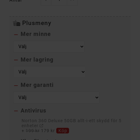
Plusmeny
Mer minne

Mer lagring

Mer garanti

Antivirus

Norton 360 Deluxe 50GB allt-i-ett skydd för 5
enheter
+
199 kr
179 kr
Köp