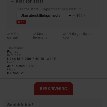
Klar för start

Klar för start - uppdaterat och klart
+
499 kr
Köp
Alltid
Snabb
14 dagar öppet
garanti
leverans
köp
Tillverkare:
Fujitsu
Referens:
U748-i5-8-256-FHD-BL-W11P
Ean13:
4059595500187
I lager
0 Produkt
BESKRIVNING
Snabbfakta!