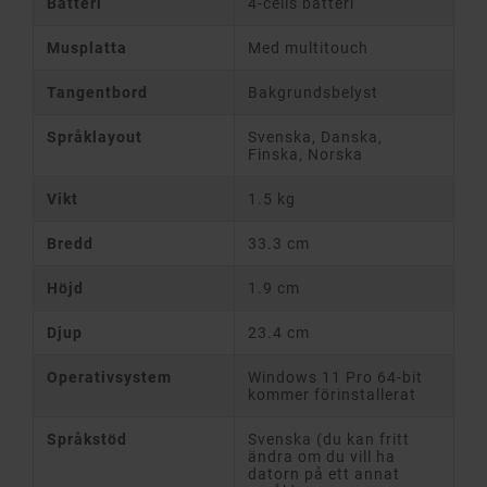
Batteri
4-cells batteri
Musplatta
Med multitouch
Tangentbord
Bakgrundsbelyst
Språklayout
Svenska, Danska,
Finska, Norska
Vikt
1.5 kg
Bredd
33.3 cm
Höjd
1.9 cm
Djup
23.4 cm
Operativsystem
Windows 11 Pro 64-bit
kommer förinstallerat
Språkstöd
Svenska (du kan fritt
ändra om du vill ha
datorn på ett annat