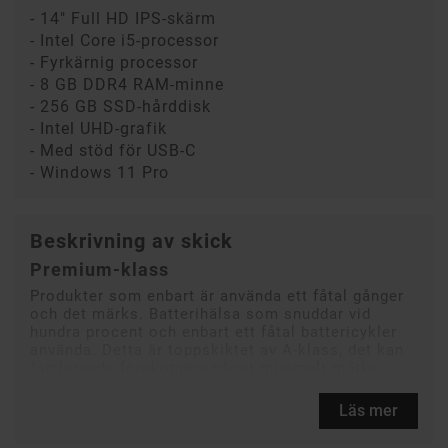
- 14" Full HD IPS-skärm
- Intel Core i5-processor
- Fyrkärnig processor
- 8 GB DDR4 RAM-minne
- 256 GB SSD-hårddisk
- Intel UHD-grafik
- Med stöd för USB-C
- Windows 11 Pro
Beskrivning av skick
Premium-klass
Produkter som enbart är använda ett fåtal gånger
och det märks. Batterihälsa som snuddar vid
hundra procent och enbart ett fåtal battericykler
använda. Detta är toppskiktet av A-klass, det kan
fortfarande förekomma något minimalt märke.
Läs mer