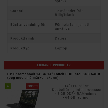
språk)
Garanti
12 månader från
BilligTeknik
Bäst användning för
För hela familjen att
använda
Produktfamilj
Datorer
Produkttyp
Laptop
LIKNANDE PRODUKTER
10th
HP Chromebook 14 G6 14" Touch FHD Intel 8GB 64GB
(beg med små märken skärm)
- 14" LED-skärm
A
PRISET!
ch
- Dubbelkärnig Intel-processor
gen)
- 8 GB DDR4 RAM-minne
- 64 GB lagring
)