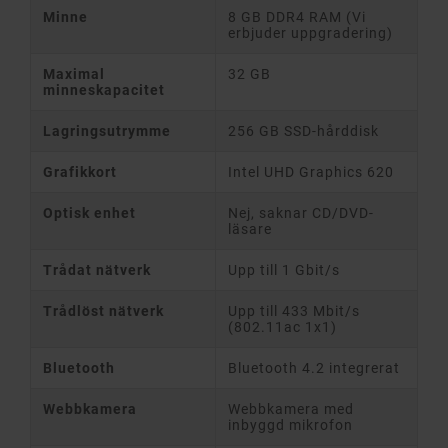
Minne
8 GB DDR4 RAM (Vi
erbjuder uppgradering)
Maximal
32 GB
minneskapacitet
Lagringsutrymme
256 GB SSD-hårddisk
Grafikkort
Intel UHD Graphics 620
Optisk enhet
Nej, saknar CD/DVD-
läsare
Trådat nätverk
Upp till 1 Gbit/s
Trådlöst nätverk
Upp till 433 Mbit/s
(802.11ac 1x1)
Bluetooth
Bluetooth 4.2 integrerat
Webbkamera
Webbkamera med
inbyggd mikrofon