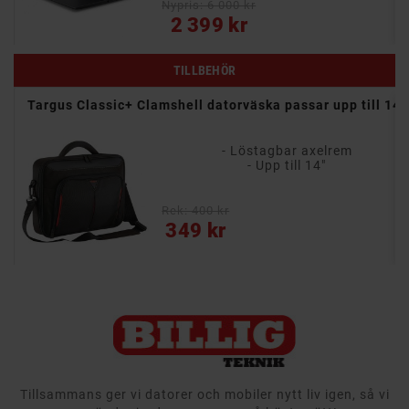
Nypris: 6 000 kr
Pris
2 399 kr
TILLBEHÖR
Targus Classic+ Clamshell datorväska passar upp till 14"
- Löstagbar axelrem
- Upp till 14"
Rek: 400 kr
Pris
349 kr
Tillsammans ger vi datorer och mobiler nytt liv igen, så vi