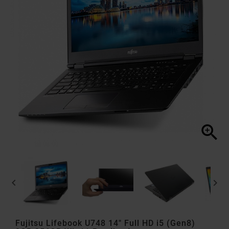



Fujitsu Lifebook U748 14" Full HD i5 (Gen8)