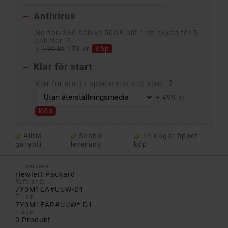
Antivirus

Norton 360 Deluxe 50GB allt-i-ett skydd för 5
enheter
+
199 kr
179 kr
Köp
Klar för start

Klar för start - uppdaterat och klart
+
499 kr
Köp
Alltid
Snabb
14 dagar öppet
garanti
leverans
köp
Tillverkare:
Hewlett Packard
Referens:
7Y0M1EA#UUW-D1
Tillv#:
7Y0M1EAR#UUW*-D1
I lager
0 Produkt