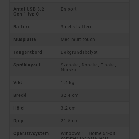
Antal USB 3.2
En port
Gen 1 typ C
Batteri
3-cells batteri
Musplatta
Med multitouch
Tangentbord
Bakgrundsbelyst
Språklayout
Svenska, Danska, Finska,
Norska
Vikt
1.4 kg
Bredd
32.4 cm
Höjd
3.2 cm
Djup
21.5 cm
Operativsystem
Windows 11 Home 64-bit
kommer förinstallerat