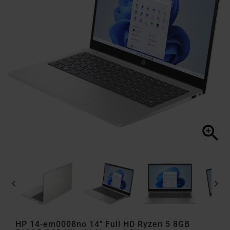



HP 14-em0008no 14" Full HD Ryzen 5 8GB