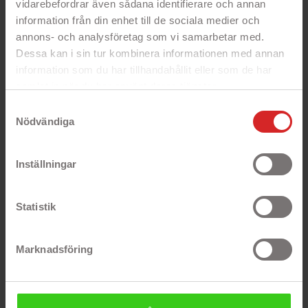
vidarebefordrar även sådana identifierare och annan
information från din enhet till de sociala medier och
Funktion
Specifikation
annons- och analysföretag som vi samarbetar med.
Skärmstorlek
14" Full HD LED IPS-skärm
Dessa kan i sin tur kombinera informationen med annan
information som du har tillhandahållit eller som de har
Skärmupplösning
1920 x 1080 (Full HD)
samlat in när du har använt deras tjänster.
https://business.safety.google/privacy/
Samtyckesval
Processor
AMD Ryzen 5 7520U 2.8 GHz
(4.3 GHz Turbo)
Nödvändiga
Processorkärnor
4 kärnor
Inställningar
Cacheminne
4 MB L3-cache
Flertrådsteknik
Processorn stödjer
Statistik
simultaneous multithreading
för bättre prestanda
Marknadsföring
Minne
8 GB DDR5 RAM-minne
Maximal
RAM-minnet är fastlött och
minneskapacitet
kan inte uppgraderas