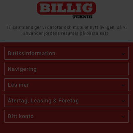
Tillsammans ger vi datorer och mobiler nytt liv igen, så vi
använder jordens resurser på bästa sätt!
Butiksinformation

Navigering
Läs mer

Återtag, Leasing & Företag

Ditt konto
