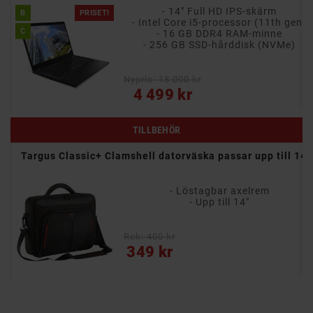
- 14" Full HD IPS-skärm
B
PRISET!
- Intel Core i5-processor (11th gen)
C
- 10 processor-kärnor (2 performance, 8 efficient)
- 16 GB DDR4 RAM-minne
- 256 GB SSD-hårddisk (NVMe)
Nypris: 18 000 kr
Pris
4 499 kr
TILLBEHÖR
6"
Targus Classic+ Clamshell datorväska passar upp till 14"
- Löstagbar axelrem
- Upp till 14"
Rek: 400 kr
Pris
349 kr