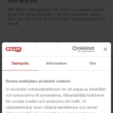
7010 9010 SFF
240 Watts nätaggregat från Dell som passar bland
annat till deras Optiplex 790 SFF-modeller samt
Dell 390 990 3010 7010 9010 SFF. Refurbished i bra
skick!
Antal
Samtycke
Information
Om
Alltid
Snabb
14 dagar öppet
garanti
leverans
köp
Denna webbplats använder cookies
Vi använder enhetsidentifierare för att anpassa innehållet
och annonserna till användarna, tillhandahålla funktioner
för sociala medier och analysera vår trafik. Vi
vidarebefordrar även sådana identifierare och annan