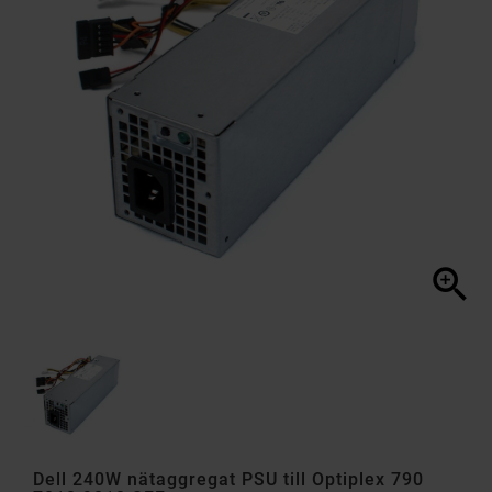

Dell 240W nätaggregat PSU till Optiplex 790