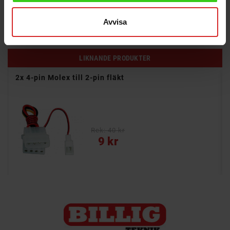
7010 9010 SFF
H240AS00, AC240AS-00
Avvisa
LIKNANDE PRODUKTER
2x 4-pin Molex till 2-pin fläkt
Rek: 40 kr
Pris
9 kr