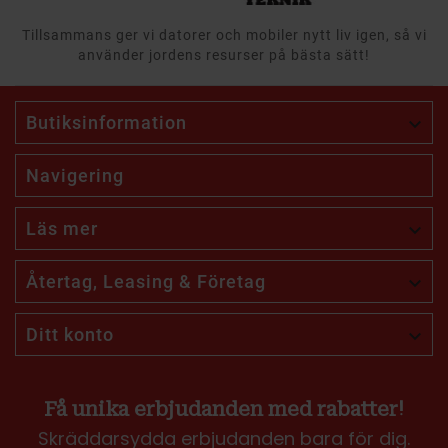
Tillsammans ger vi datorer och mobiler nytt liv igen, så vi
använder jordens resurser på bästa sätt!
Butiksinformation

Navigering
Läs mer

Återtag, Leasing & Företag

Ditt konto

Få unika erbjudanden med rabatter!
Skräddarsydda erbjudanden bara för dig.