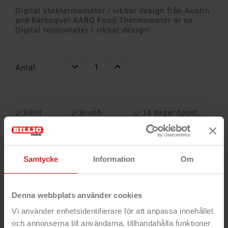
Digital stektermometer i vikbar design från Austin
and Barbeque! AABQ Food Thermometer är en
Digital termometer i vikbar design!
Antal
Alltid
Snabb
14 dagar öppet
garanti
leverans
köp
Samtycke
Information
Om
Denna webbplats använder cookies
Vi använder enhetsidentifierare för att anpassa innehållet
och annonserna till användarna, tillhandahålla funktioner