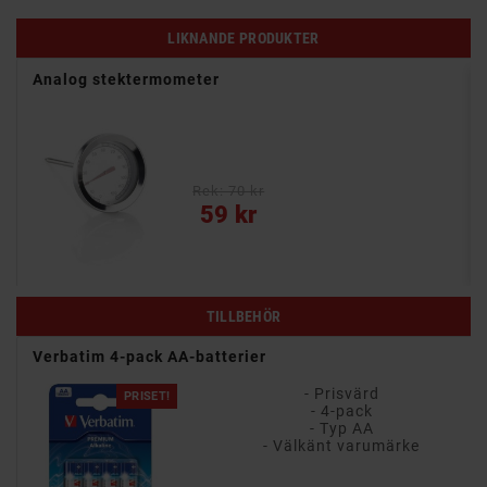
LIKNANDE PRODUKTER
rste
Analog stektermometer
Rek: 70 kr
Pris
59 kr
TILLBEHÖR
Verbatim 4-pack AA-batterier
- Prisvärd
PRISET!
- 4-pack
- Typ AA
- Välkänt varumärke