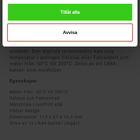
hålla koll på råvarans innertemperatur under
grillning och matlagning. Termometerns mätsticka
Tillåt alla
är gjord i rostfritt stål och den långsmala stickan
gör så att det inte rinner ut för mycket köttsaft på
råvaran när du kontrollerar innertemperaturen.
Avvisa
Den rostfria mätstickan kommer i en vikbar design
och fälls ihop mot termometern när den inte
används. Den digitala termometern kan visa
temperatur i antingen Celsius eller Fahrenheit och
mäter från -50°C till 200°C. Drivs av ett LR44-
batteri som medföljer.
Egenskaper
Mäter från -50°C till 200°C
Celsius och Fahrenheit
Mätsticka i rostfritt stål
Vikbar design
Dimensioner: 115 x 27 x 16,5 mm
Drivs av 1x LR44-batteri (ingår)