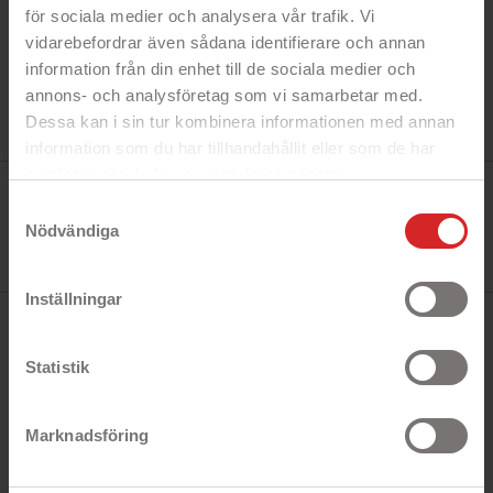
för sociala medier och analysera vår trafik. Vi
vidarebefordrar även sådana identifierare och annan
information från din enhet till de sociala medier och
annons- och analysföretag som vi samarbetar med.
Dessa kan i sin tur kombinera informationen med annan
information som du har tillhandahållit eller som de har
samlat in när du har använt deras tjänster.
Tillverkare:
https://business.safety.google/privacy/
Austin
Samtyckesval
Referens:
Nödvändiga
AABQ Food Thermometer-1006367
I lager
2 objekt
Inställningar
BESKRIVNING
Statistik
Austin and Barbeque AABQ Food Thermometer är
en Digital termometer i vikbar design
Marknadsföring
AABQ Food Thermometer är en liten och praktisk
termometer med en tydlig display som hjälper dig