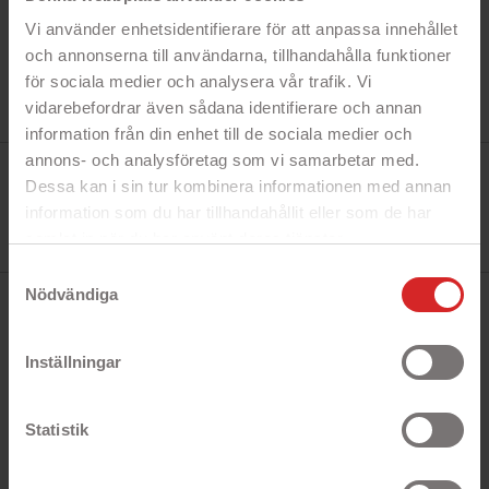
Vi använder enhetsidentifierare för att anpassa innehållet
och annonserna till användarna, tillhandahålla funktioner
för sociala medier och analysera vår trafik. Vi
vidarebefordrar även sådana identifierare och annan
information från din enhet till de sociala medier och
annons- och analysföretag som vi samarbetar med.
Tillverkare:
Gear
Dessa kan i sin tur kombinera informationen med annan
Referens:
information som du har tillhandahållit eller som de har
658611
I lager
samlat in när du har använt deras tjänster.
1 Produkt
https://business.safety.google/privacy/
Samtyckesval
Nödvändiga
BESKRIVNING
Inställningar
Snabbfakta!
- Skydda din telefon mot repor och stötar
Statistik
- 3 kreditkortsfack
- Vacker design