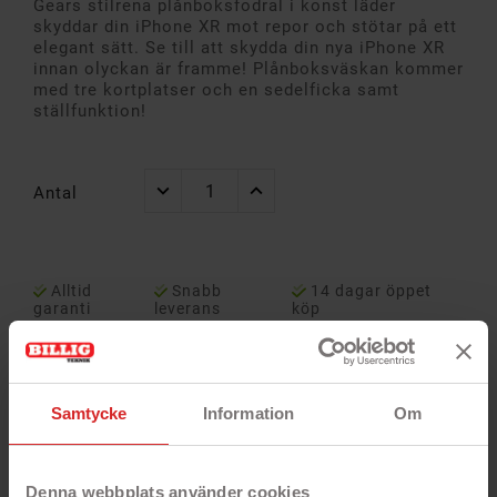
Gears stilrena plånboksfodral i konst läder
skyddar din iPhone XR mot repor och stötar på ett
elegant sätt. Se till att skydda din nya iPhone XR
innan olyckan är framme! Plånboksväskan kommer
med tre kortplatser och en sedelficka samt
ställfunktion!
Antal
Alltid
Snabb
14 dagar öppet
garanti
leverans
köp
Samtycke
Information
Om
Denna webbplats använder cookies