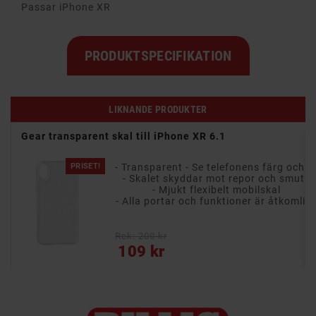
Passar iPhone XR
PRODUKTSPECIFIKATION
LIKNANDE PRODUKTER
Gear transparent skal till iPhone XR 6.1
PRISET!
- Transparent - Se telefonens färg och design
- Skalet skyddar mot repor och smuts
skal
- Mjukt flexibelt mobilskal
- Skyddar din telefon från repor och stötar
- Alla portar och funktioner är åtkomlig
Rek: 200 kr
Pris
109 kr