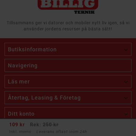
Tillsammans ger vi datorer och mobiler nytt liv igen, så vi
använder jordens resurser på bästa sätt!
Butiksinformation

Navigering
Läs mer

Återtag, Leasing & Företag

Ditt konto

109 kr
Rek:
250 kr
Inkl. moms
Leverans oftast inom 24h