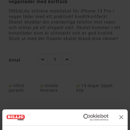
veganläder med kortfack
ONSALAs stilrena mobilskal för iPhone 13 Pro i
vegan läder med ett praktiskt kreditkortfack!
Skalet skyddar din ovärderliga telefon mot repor
och stötar på ett elegant sätt. Skalet kommer i ett
konstläder som är slitstarkt och av god kvalité.
Stick ut med det finaste skalet bland dina vänner!
Antal
Alltid
Snabb
14 dagar öppet
garanti
leverans
köp