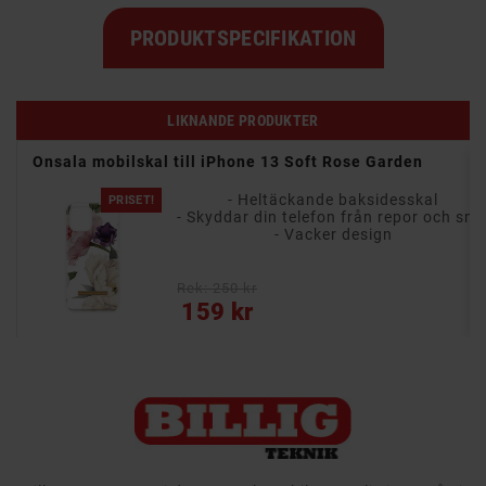
PRODUKTSPECIFIKATION
LIKNANDE PRODUKTER
Onsala mobilskal till iPhone 13 Soft Rose Garden
- Heltäckande baksidesskal
PRISET!
- Skyddar din telefon från repor och smuts
- Skyddar din telefon från repo
- Vacker design
Rek: 250 kr
Pris
159 kr