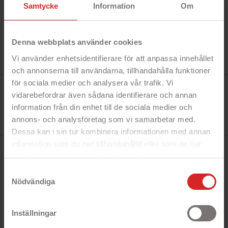
Samtycke
Information
Om
Denna webbplats använder cookies
Vi använder enhetsidentifierare för att anpassa innehållet
och annonserna till användarna, tillhandahålla funktioner
för sociala medier och analysera vår trafik. Vi
Tillverkare:
Onsala
vidarebefordrar även sådana identifierare och annan
Referens:
information från din enhet till de sociala medier och
588585
I lager
annons- och analysföretag som vi samarbetar med.
1 Produkt
Dessa kan i sin tur kombinera informationen med annan
information som du har tillhandahållit eller som de har
BESKRIVNING
samlat in när du har använt deras tjänster.
https://business.safety.google/privacy/
Samtyckesval
Nödvändiga
Snabbfakta!
- Heltäckande baksidesskal
Inställningar
- Skyddar din telefon från repor och smuts
- Kreditkortsfack på baksidan