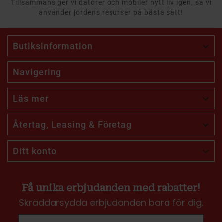
Tillsammans ger vi datorer och mobiler nytt liv igen, så vi
använder jordens resurser på bästa sätt!
Butiksinformation

Navigering
Läs mer

Återtag, Leasing & Företag

Ditt konto

Få unika erbjudanden med rabatter!
Skräddarsydda erbjudanden bara för dig.