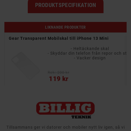
PRODUKTSPECIFIKATION
LIKNANDE PRODUKTER
Gear Transparent Mobilskal till iPhone 13 Mini
muts
- Heltäckande skal
mliga
- Skyddar din telefon från repor och stötar
- Vacker design
Rek: 200 kr
Pris
119 kr
Tillsammans ger vi datorer och mobiler nytt liv igen, så vi