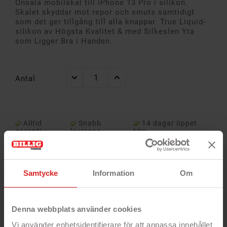
Onsala mobilskal till iPhone 13 Pro i silikon.
Skalet skyddar mot repor och smuts samtidigt
som det ger tillgång till alla knappar. True Liquid-
silikon av Högsta Kvalitet & med Silkeslen Yta
som Ligger Bra i Handen.
Antal
Alltid
Snabb
14 dagar öppet
garanti
leverans
köp
Samtycke
Information
Om
Denna webbplats använder cookies
Vi använder enhetsidentifierare för att anpassa innehållet