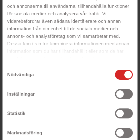
och annonserna till användarna, tillhandahålla funktioner
för sociala medier och analysera vår trafik. Vi
vidarebefordrar även sådana identifierare och annan
information från din enhet till de sociala medier och
annons- och analysföretag som vi samarbetar med.
Dessa kan i sin tur kombinera informationen med annan
Tillverkare:
information som du har tillhandahållit eller som de har
Onsala
Referens:
samlat in när du har använt deras tjänster.
664046
https://business.safety.google/privacy/
I lager
Samtyckesval
1 Produkt
Nödvändiga
BESKRIVNING
Inställningar
Snabbfakta!
Statistik
- Skalet skyddar mot repor och smuts
- Alla portar och funktioner är åtkomliga
Marknadsföring
- Tunn design