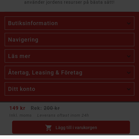
använder jordens resurser på bästa sätt!
Butiksinformation

Navigering
Läs mer

Återtag, Leasing & Företag

Ditt konto

149 kr
Rek:
200 kr
Få unika erbjudanden med rabatter!
Inkl. moms
Leverans oftast inom 24h
Skräddarsydda erbjudanden bara för dig.

Lägg till i varukorgen