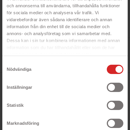
och annonserna till användarna, tillhandahålla funktioner
för sociala medier och analysera vår trafik. Vi
vidarebefordrar även sådana identifierare och annan
information från din enhet till de sociala medier och
annons- och analysföretag som vi samarbetar med.
Dessa kan i sin tur kombinera informationen med annan
Tillverkare:
information som du har tillhandahållit eller som de har
Hewlett Packard
Referens:
samlat in när du har använt deras tjänster.
H6Y89AA#ABB
https://business.safety.google/privacy/
I lager
Samtyckesval
0 Produkt
Nödvändiga
BESKRIVNING
Inställningar
Kontrollera flödet samtidigt som du upprätthåller
Statistik
optimal prestanda genom att utnyttja smart pin-
teknik som endast drar minimalt med ström när
den inte används och ger tillförlitligt
Marknadsföring
överspänningsskydd.