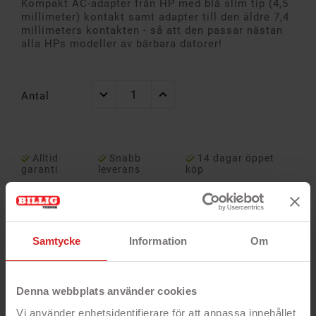
Kompakt AC-adapter från HP med blå slim tip (4,5
millimeter) kontakt samt adapter till den äldre 7,4
millimeters kontakten - så att den passar nästan
alla HPs modeller av bärbara datorer!
Antal
Alltid
Snabb
14 dagar öppet
garanti
leverans
köp
Samtycke
Information
Om
Denna webbplats använder cookies
Vi använder enhetsidentifierare för att anpassa innehållet