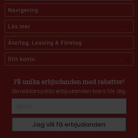
Navigering
Läs mer

Återtag, Leasing & Företag

Ditt konto

Få unika erbjudanden med rabatter!
Skräddarsydda erbjudanden bara för dig.
Jag vill få erbjudanden