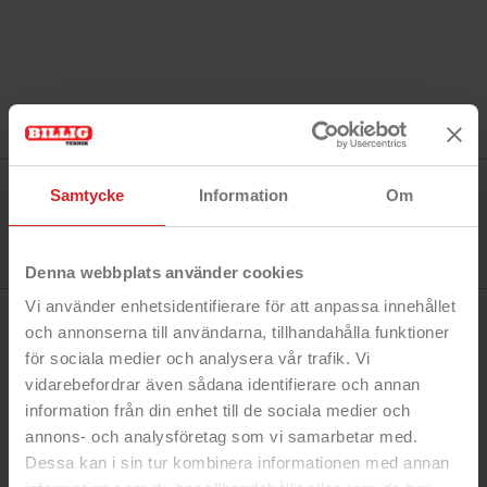
Tillverkare:
Samtycke
Information
Om
Champion
Referens:
HSZ650C
I lager
41 objekt
Denna webbplats använder cookies
Vi använder enhetsidentifierare för att anpassa innehållet
BESKRIVNING
och annonserna till användarna, tillhandahålla funktioner
för sociala medier och analysera vår trafik. Vi
vidarebefordrar även sådana identifierare och annan
Snabbfakta!
information från din enhet till de sociala medier och
annons- och analysföretag som vi samarbetar med.
- 1.2m sladd
- Bekväm passform
Dessa kan i sin tur kombinera informationen med annan
- 12 månaders garanti