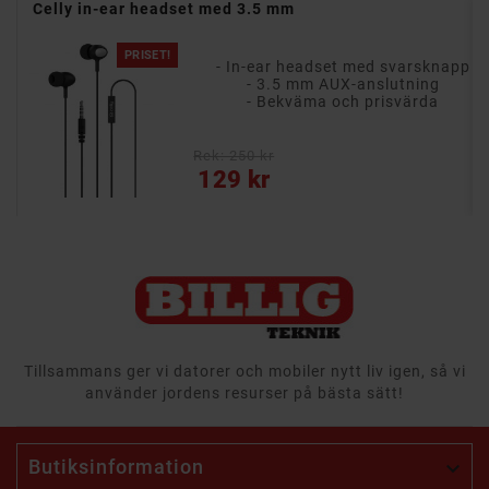
Celly in-ear headset med 3.5 mm
PRISET!
- In-ear headset med svarsknapp
X4)
- 3.5 mm AUX-anslutning
- 6 timmars batteritid (+ 12 timmar i etuiet)
- Bekväma och prisvärda
- Bekväm passform som sitter säkert på plats
Rek: 250 kr
Pris
129 kr
Tillsammans ger vi datorer och mobiler nytt liv igen, så vi
använder jordens resurser på bästa sätt!
Butiksinformation
