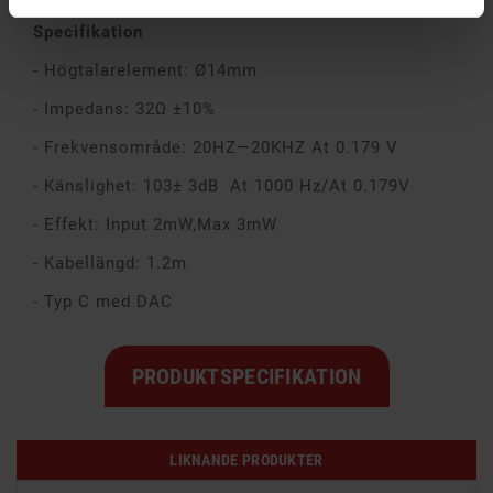
Specifikation
- Högtalarelement: Ø14mm
- Impedans: 32Ω ±10%
- Frekvensområde: 20HZ—20KHZ At 0.179 V
- Känslighet: 103± 3dB At 1000 Hz/At 0.179V
- Effekt: Input 2mW,Max 3mW
- Kabellängd: 1.2m
- Typ C med DAC
PRODUKTSPECIFIKATION
LIKNANDE PRODUKTER