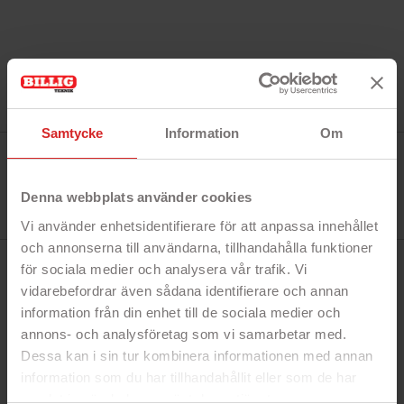
Samtycke
Information
Om
Tillverkare:
Havit
Referens:
HV-MP861
Denna webbplats använder cookies
I lager
21 objekt
Vi använder enhetsidentifierare för att anpassa innehållet
och annonserna till användarna, tillhandahålla funktioner
för sociala medier och analysera vår trafik. Vi
BESKRIVNING
vidarebefordrar även sådana identifierare och annan
information från din enhet till de sociala medier och
annons- och analysföretag som vi samarbetar med.
Snabbfakta!
Dessa kan i sin tur kombinera informationen med annan
- 70 x 30 cm
information som du har tillhandahållit eller som de har
- Musmatta för gaming
samlat in när du har använt deras tjänster.
- Bra glid