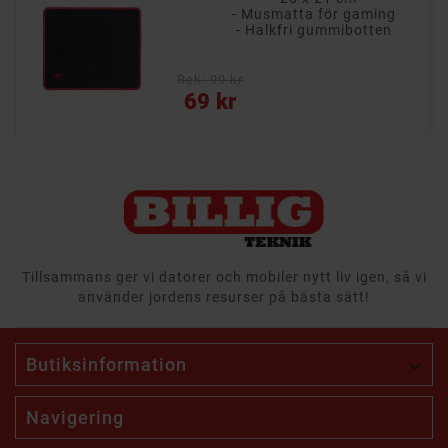
- Musmatta för gaming
- Halkfri gummibotten
Rek: 99 kr
Pris
69 kr
Tillsammans ger vi datorer och mobiler nytt liv igen, så vi
använder jordens resurser på bästa sätt!
Butiksinformation

Navigering