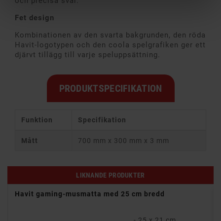
och precisa svar.
F
et design
Kombinationen av den svarta bakgrunden, den röda
Havit-logotypen och den coola spelgrafiken ger ett
djärvt tillägg till varje speluppsättning.
PRODUKTSPECIFIKATION
Funktion
Specifikation
Mått
700 mm x 300 mm x 3 mm
LIKNANDE PRODUKTER
Havit gaming-musmatta med 25 cm bredd
- 25 x 21 cm