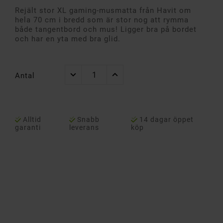
Rejält stor XL gaming-musmatta från Havit om
hela 70 cm i bredd som är stor nog att rymma
både tangentbord och mus! Ligger bra på bordet
och har en yta med bra glid.
Antal
Alltid
Snabb
14 dagar öppet
garanti
leverans
köp