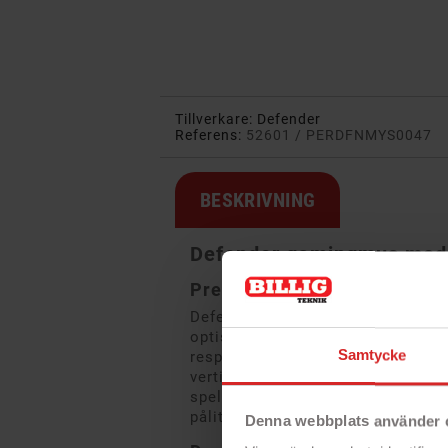
Tillverkare:
Defender
Referens:
52601 / PERDFNMYS0047
BESKRIVNING
Defender gamingmus med b
Precision och stil för varje 
Defenders gamingmus levererar e
optiska rörelsedetektering och e
Samtycke
responsiva knappar och ett smidi
vertikal och horisontell scrollning
spelmoment. Den ansluts enkelt v
pålitlig prestanda varje gång du sä
Denna webbplats använder 