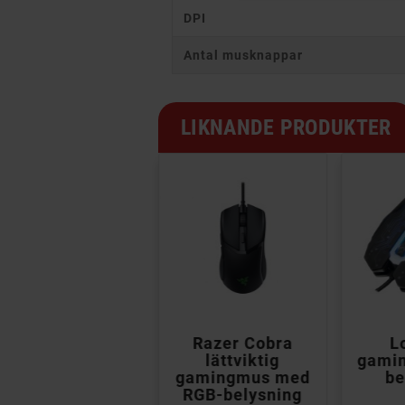
DPI
Antal musknappar
LIKNANDE PRODUKTER


Logitech G402
Razer Cobra
L
Hyperion Fury
lättviktig
gami
spelmus
gamingmus med
be
RGB-belysning