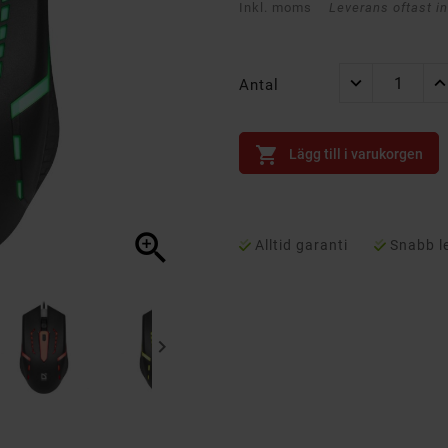
Inkl. moms
Leverans oftast i
Antal

Lägg till i varukorgen

Alltid garanti
Snabb l
