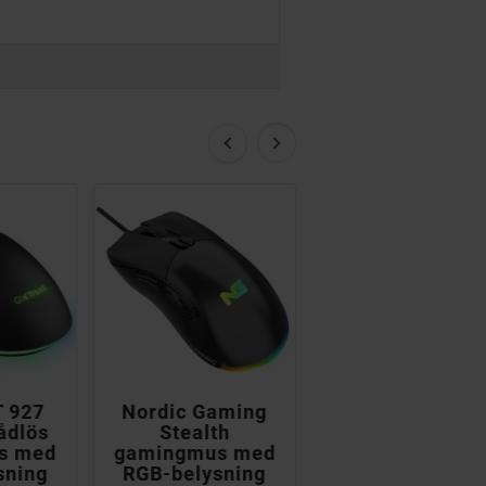


T 927
Nordic Gaming
Trust GXT 922
ådlös
Stealth
Ybar gamingmu
s med
gamingmus med
med RGB-
sning
RGB-belysning
belysning