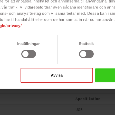
ett hand
e för att anpassa innehållet och annonserna till användarna, tillh
vår trafik. Vi vidarebefordrar även sådana identifierare och anna
passar Defender lika bra för både
 De halksäkra gummigreppen ser till
nnons- och analysföretag som vi samarbetar med. Dessa kan i sin
 även under intensiva spelsessioner.
har tillhandahållit eller som de har samlat in när du har använt 
 ett stilrent intryck samtidigt som
gle/privacy/
r din spelstation till en ny nivå.
tur
Inställningar
Statistik
funktionellt verktyg, utan också en del
rka bakgrundsbelysningen och den
evelse som känns lika bra som den ser
ler proffs, ger Defender gamingmusen
dominera på slagfältet.
Avvisa
Specifikation
USB