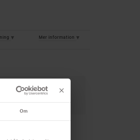
vning
Mer information
us
 LED-belysning
Om