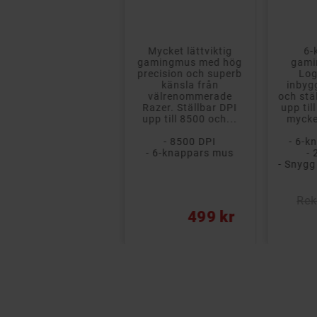
Supersnabb gaming-
Mycket lättviktig
6-
mus från Logitech
gamingmus med hög
gami
perfekt för FPS-spel.
precision och superb
Log
Utrustad med hela 8
känsla från
inbyg
knappar och har hög
välrenommerade
och stä
precison med 4000
Razer. Ställbar DPI
upp til
DPI.
upp till 8500 och...
mycke
- 4000 DPI
- 8500 DPI
- 6-k
- 8-knappars mus
- 6-knappars mus
- 
Rek: 700 kr
Rek
ris
Pris
Pris
519 kr
499 kr