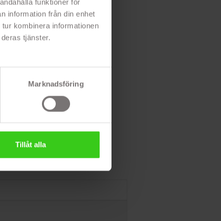
andahålla funktioner för
n information från din enhet
 tur kombinera informationen
deras tjänster.
Marknadsföring
Tillåt alla