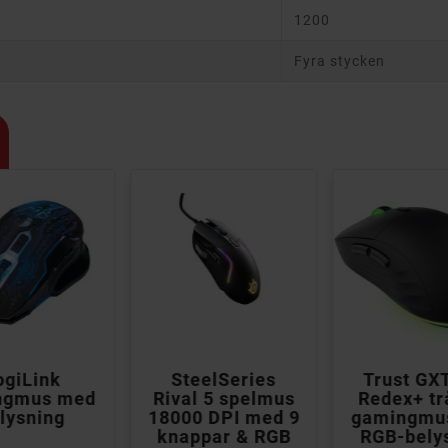
1200
Fyra stycken



ogiLink
SteelSeries
Trust GX
ngmus med
Rival 5 spelmus
Redex+ tr
lysning
18000 DPI med 9
gamingmu
knappar & RGB
RGB-bely