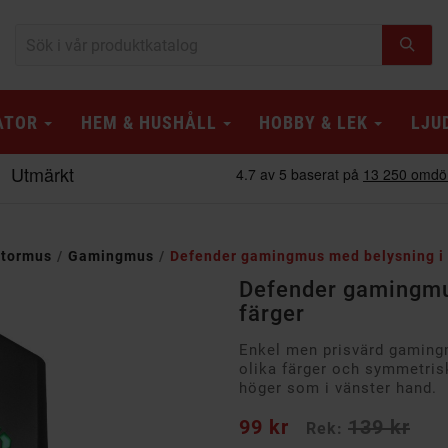
ATOR
HEM & HUSHÅLL
HOBBY & LEK
LJU
tormus
Gamingmus
Defender gamingmus med belysning i f
Defender gamingmus
färger
Enkel men prisvärd gaming
olika färger och symmetris
höger som i vänster hand.
99 kr
139 kr
Rek: