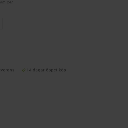
nom 24h
everans
14 dagar öppet köp