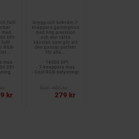
ch fullt
Snygg och bekväm 7-
Snabb och precis
rbar
knappars gamingmus
trådad gamingmu
s med
med hög precision
med ställbar
600 DPI
och den rätta
precision från 200 ti
fullt
känslan som gör att
7200 DPI och full
ar RGB-
den passar perfekt
RGB-belysning
Det...
för alla...
med justerbara...
rs mus
- 16000 DPI
- 6-knappars mus
600 DPI
- 7-knappars mus
- 7200 DPI
sning
- Cool RGB-belysning!
- RGB-belysning
kr
Rek: 400 kr
Rek: 400 kr
Pris
Pris
9 kr
279 kr
239 kr