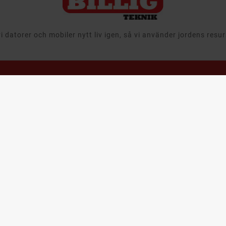
 datorer och mobiler nytt liv igen, så vi använder jordens resu
avigering
Läs mer
Återtag,
Leasing &
egagnat
Välkommen till
Företag
Billigteknik.se
 & Ljud
Att köpa
Ansvar
tor
begagnade
Leveransinformation
produkter
aming
Integritets- och
Cirkulär ekonomi
m & Hushåll
dataskyddspolicy
när det gäller
mobiler, datorer
bby & Lek
Cookies
och it-utrustning
bil
Support & FAQ
Återtag av IT
utrustning och
ampanjer
Våra utmärkelser
produkter
arumärken
Köpvillkor
Leasa datorer oc