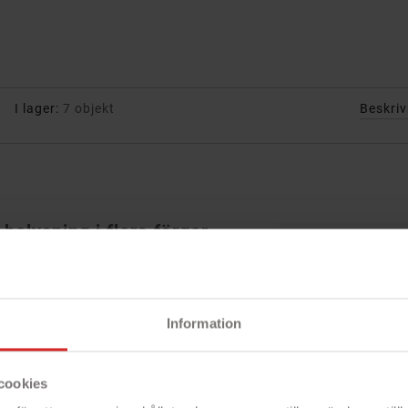
I lager:
7 objekt
Beskri
elysning i flera färger
Snabbfakta!
gamer
- 4-knappars m
n optimal spelupplevelse med sin
- 1200 DPI
xakta respons. Utrustad med tre
- Stämningsfull
Information
gt rullningshjul som stöder både
, får du snabb kontroll i varje
ia USB och ger dig en stabil och
tter dig vid datorn.
cookies