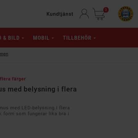
0
Kundtjänst
D & BILD
MOBIL
TILLBEHÖR
lera färger
 med belysning i flera
mus med LED-belysning i flera
k form som fungerar lika bra i