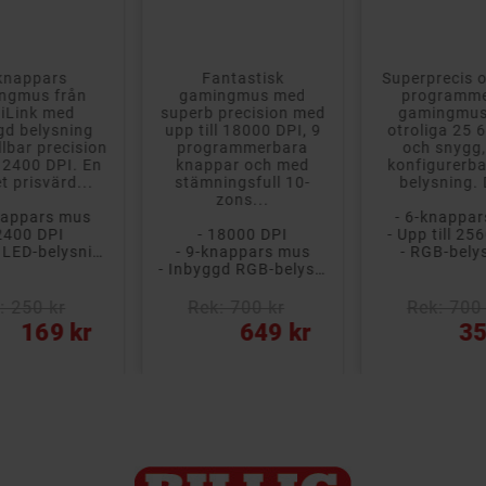
knappars
Fantastisk
Superprecis o
ngmus från
gamingmus med
programme
iLink med
superb precision med
gamingmu
gd belysning
upp till 18000 DPI, 9
otroliga 25 
llbar precision
programmerbara
och snygg, 
l 2400 DPI. En
knappar och med
konfigurerb
t prisvärd...
stämningsfull 10-
belysning. 
zons...
nappars mus
- 6-knappa
2400 DPI
- 18000 DPI
- Upp till 25
- Snygg LED-belysning
- 9-knappars mus
- RGB-bely
- Inbyggd RGB-belysning
: 250 kr
Rek: 700 kr
Rek: 700 
Pris
Pris
169 kr
649 kr
35