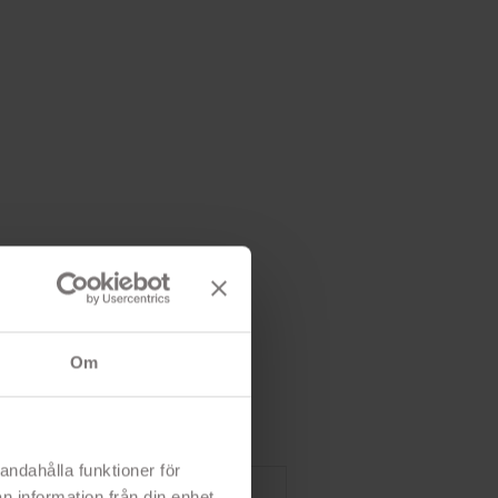
Om
andahålla funktioner för
n information från din enhet