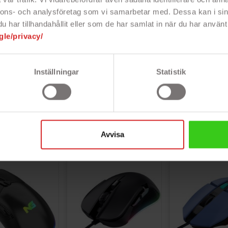
nnons- och analysföretag som vi samarbetar med. Dessa kan i sin
Trådlös USB-mottagare, Bluetooth eller USB-kabel
har tillhandahållit eller som de har samlat in när du har använt 
gle/privacy/
68 gram
123 mm x 63 mm x 40 mm
Inställningar
Statistik
10000
Sju stycken
Avvisa