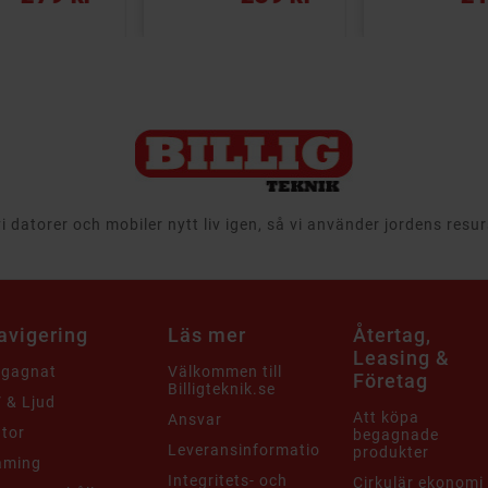
 datorer och mobiler nytt liv igen, så vi använder jordens resu
avigering
Läs mer
Återtag,
Leasing &
egagnat
Välkommen till
Företag
Billigteknik.se
 & Ljud
Att köpa
Ansvar
tor
begagnade
Leveransinformation
produkter
aming
Integritets- och
Cirkulär ekonomi