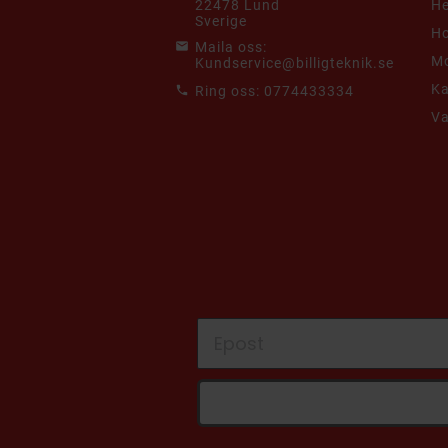
22478 Lund
He
Sverige
Ho
Maila oss:
Mo
Kundservice@billigteknik.se
K
Ring oss:
0774433334
V