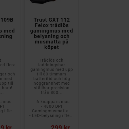


 109B
Trust GXT 112
Trust GXT 110
x
Felox trådlös
Felox trådlös
s med
gamingmus med
gamingmus me
sning
belysning och
belysning
musmatta på
köpet
t
Trådlös och
Trådlös och
d flera
laddningsbar
laddningsbar
gamingmus med upp
gamingmus med up
ngar och
till 80 timmars
till 80 timmars
on med
batteritid och hög
batteritid och hög
upp till
noggrannhet med
noggrannhet med
 har 6
ställbar precision
ställbar precision
..
från 800...
från 800...
rs mus
- 6-knappars mus
- 6-knappars mus
PI
- 4800 DPI
- 4800 DPI
- LED-belysning i flera färger
- Gamingmusmatta medföljer
- LED-belysni
- LED-belysning i flera färger
Pris
Pris
9 kr
299 kr
259 kr