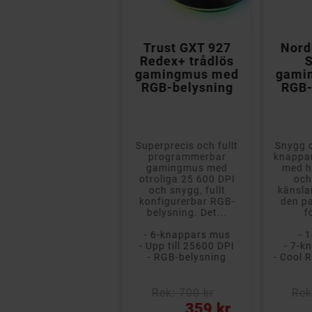


SteelSeries
Trust GXT 927
Nord
Rival 5 spelmus
Redex+ trådlös
S
18000 DPI med 9
gamingmus med
gami
knappar & RGB
RGB-belysning
RGB-
Fantastisk
Superprecis och fullt
Snygg 
gamingmus med
programmerbar
knappa
uperb precision med
gamingmus med
med h
upp till 18000 DPI, 9
otroliga 25 600 DPI
och
programmerbara
och snygg, fullt
känsla
knappar och med
konfigurerbar RGB-
den pa
stämningsfull 10-
belysning. Det...
f
zons...
- 6-knappars mus
- 
- 18000 DPI
- Upp till 25600 DPI
- 7-k
- 9-knappars mus
- RGB-belysning
- Cool 
- Inbyggd RGB-belysning
Rek: 700 kr
Rek: 700 kr
Rek
ris
Pris
Pris
649 kr
359 kr