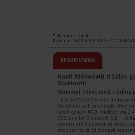
Tillverkare:
Havit
Referens:
MS966WB White / GAMHAV
BESKRIVNING
Havit MS966WB trådlös 
Bluetooth
Maximal frihet med trådlös p
Havit MS966WB är den ultimata g
flexibilitet och prestanda. Med fy
kabel genom USB, trådlöst via 2.
USB-A) eller Bluetooth 5.2 – växl
oavsett om du spelar på dator, lap
ansluter får du blixtsnabb respons