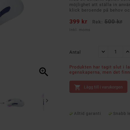
möjlighet att ställa in anv
klick beroende på behov o
399 kr
500 kr
Rek:
Inkl. moms
Antal
Produkten har tagit slut i l

egenskaperna, men det finns

Lägg till i varukorgen

Alltid garanti
Snabb l