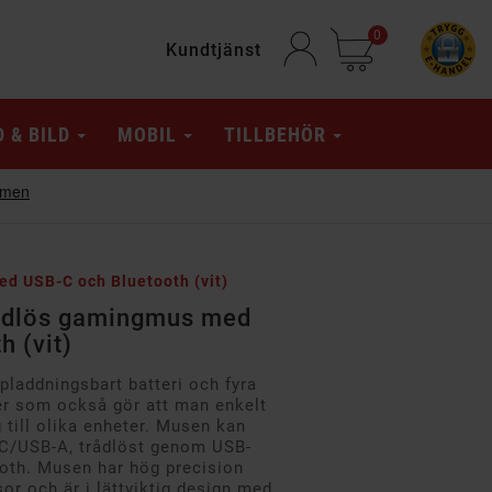
0
Kundtjänst
D & BILD
MOBIL
TILLBEHÖR
d USB-C och Bluetooth (vit)
ådlös gamingmus med
 (vit)
laddningsbart batteri och fyra
er som också gör att man enkelt
 till olika enheter. Musen kan
C/USB-A, trådlöst genom USB-
oth. Musen har hög precision
or och är i lättviktig design med