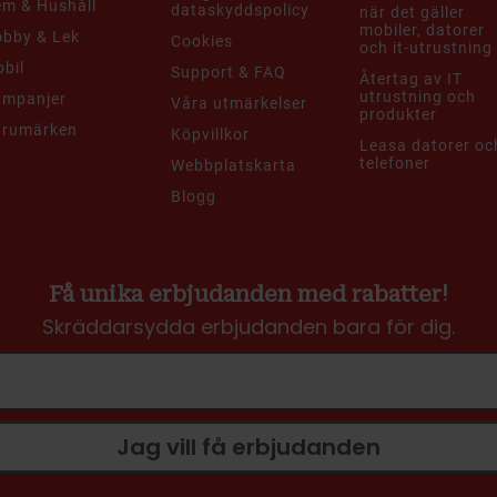
m & Hushåll
dataskyddspolicy
när det gäller
mobiler, datorer
bby & Lek
Cookies
och it-utrustning
bil
Support & FAQ
Återtag av IT
utrustning och
ampanjer
Våra utmärkelser
produkter
arumärken
Köpvillkor
Leasa datorer oc
telefoner
Webbplatskarta
Blogg
Få unika erbjudanden med rabatter!
Skräddarsydda erbjudanden bara för dig.
Jag vill få erbjudanden