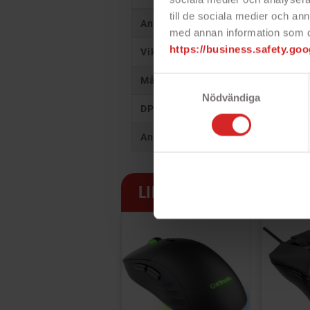
till de sociala medier och a
Anslutningstyp
med annan information som du 
https://business.safety.goo
Vikt
Mått
Samtyckesval
Nödvändiga
DPI
Antal musknappar
LIKNANDE PRODUKTER