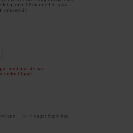
ändning med hörbara eller tysta
ch önskemål.
ager med just de här
 andra i lager.
everans
14 dagar öppet köp