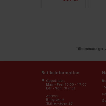
Tillsammans ger vi
Butiksinformation
N
Öppettider:
B
Mån - Fre:
10:00 - 17:00
TV
Lör - Sön:
Stängt
Da
Adress:
Billigteknik
G
Skiffervägen 20