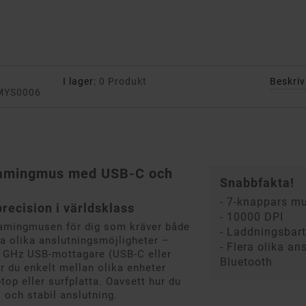
I lager:
0 Produkt
Beskri
MYS0006
gamingmus med USB-C och
Snabbfakta!
- 7-knappars m
recision i världsklass
- 10000 DPI
amingmusen för dig som kräver både
- Laddningsbart
ra olika anslutningsmöjligheter –
- Flera olika an
4 GHz USB-mottagare (USB-C eller
Bluetooth
ar du enkelt mellan olika enheter
top eller surfplatta. Oavsett hur du
 och stabil anslutning.