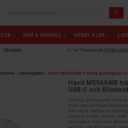
ATOR
HEM & HUSHÅLL
HOBBY & LEK
LJU
tormus
Gamingmus
Havit MS966WB trådlös gamingmus me
Havit MS966WB tr
USB-C och Bluetooth
Trådlös gamingmus med upp
olika anslutningsmöjlighet
kan växla mellan anslutning
kopplas trådat genom USB-
mottagare eller med Blueto
med en utmärkt optisk sens