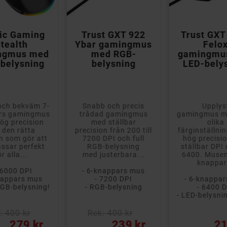



ic Gaming
Trust GXT 922
Trust GXT
tealth
Ybar gamingmus
Felo
ngmus med
med RGB-
gamingmu
belysning
belysning
LED-bely
och bekväm 7-
Snabb och precis
Upplys
rs gamingmus
trådad gamingmus
gamingmus me
ög precision
med ställbar
olika
 den rätta
precision från 200 till
färginställni
n som gör att
7200 DPI och full
hög precisi
ssar perfekt
RGB-belysning
ställbar DPI 
ör alla...
med justerbara...
6400. Musen
knappar.
16000 DPI
- 6-knappars mus
nappars mus
- 7200 DPI
- 6-knappa
RGB-belysning!
- RGB-belysning
- 6400 D
: 400 kr
Rek: 400 kr
Pris
Pris
279 kr
239 kr
21