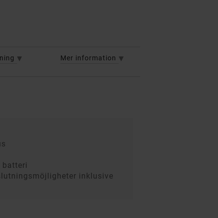
vning
Mer information
us
 batteri
slutningsmöjligheter inklusive