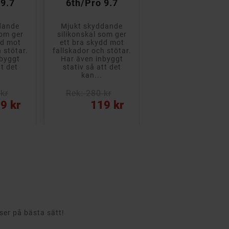
 9.7
6th/Pro 9.7
dande
Mjukt skyddande
Universalfodral fö
som ger
silikonskal som ger
surfplattor 9-10,1"
dd mot
ett bra skydd mot
med integrerat stat
 stötar.
fallskador och stötar.
som låter dig ställ
nbyggt
Har även inbyggt
plattan i olika vinkl
tt det
stativ så att det
och...
kan...
kr
Rek: 280 kr
Rek: 300 kr
Pris
Pris
9 kr
119 kr
219 kr
rser på bästa sätt!