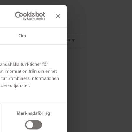
Om
vning
Mer information
andahålla funktioner för
n information från din enhet
 tur kombinera informationen
deras tjänster.
Marknadsföring