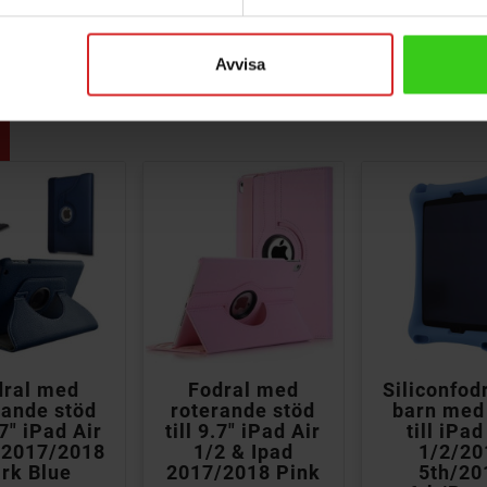
) 7th, 8th & 9th
Avvisa



dral med
Fodral med
Siliconfodr
rande stöd
roterande stöd
barn med
.7" iPad Air
till 9.7" iPad Air
till iPad
 2017/2018
1/2 & Ipad
1/2/20
rk Blue
2017/2018 Pink
5th/20