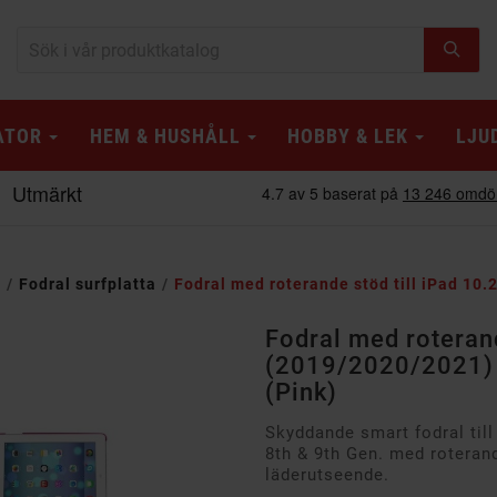
ATOR
HEM & HUSHÅLL
HOBBY & LEK
LJU
r
Fodral surfplatta
Fodral med roterande stöd till iPad 10.
Fodral med roterand
(2019/2020/2021) 7
(Pink)
Skyddande smart fodral till
8th & 9th Gen. med rotera
läderutseende.