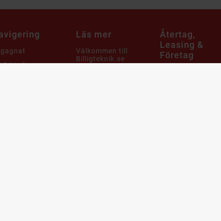
avigering
Läs mer
Återtag,
Leasing &
egagnat
Välkommen till
Företag
Billigteknik.se
 & Ljud
Att köpa
Ansvar
tor
begagnade
Leveransinformation
produkter
aming
Integritets- och
Cirkulär ekonomi
m & Hushåll
dataskyddspolicy
när det gäller
mobiler, datorer
bby & Lek
Cookies
och it-utrustning
bil
Support & FAQ
Återtag av IT
utrustning och
ampanjer
Våra utmärkelser
produkter
arumärken
Köpvillkor
Leasa datorer oc
telefoner
Webbplatskarta
Blogg