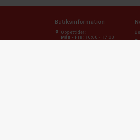
Butiksinformation
N
Öppettider:
B
Mån - Fre:
10:00 - 17:00
TV
Lör - Sön:
Stängt
Da
Adress:
Billigteknik
G
Skiffervägen 20
22478 Lund
He
Sverige
Ho
Maila oss:
Mo
Kundservice@billigteknik.se
K
Ring oss:
0774433334
V