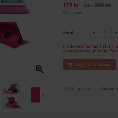
179 kr
350 kr
Rek:
Inkl. moms
Antal
Produkten har tagit slut i l
egenskaperna, men det finns

Lägg till i varukorgen

Alltid garanti
Snabb l
