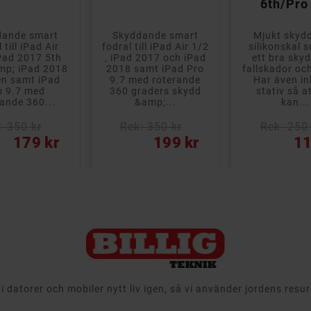
6th/Pro
dande smart
Skyddande smart
Mjukt skyd
 till iPad Air
fodral till iPad Air 1/2
silikonskal 
iPad 2017 5th
, iPad 2017 och iPad
ett bra sky
mp; iPad 2018
2018 samt iPad Pro
fallskador och
en samt iPad
9.7 med roterande
Har även i
o 9.7 med
360 graders skydd
stativ så a
rande 360...
&amp;...
kan...
: 350 kr
Rek: 350 kr
Rek: 250 
Pris
Pris
179 kr
199 kr
11
 datorer och mobiler nytt liv igen, så vi använder jordens resu