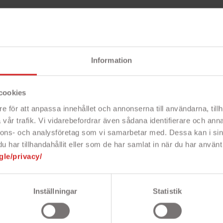
Information
Beskri
cookies
e för att anpassa innehållet och annonserna till användarna, tillh
vår trafik. Vi vidarebefordrar även sådana identifierare och anna
till iPad 10.2"
nnons- och analysföretag som vi samarbetar med. Dessa kan i sin
 & 9th Gen.
har tillhandahållit eller som de har samlat in när du har använt 
gle/privacy/
d attraktivt läder-design och smart
ion. Den har en solid skyddande bak
h stänger automatiskt av när du
 Tittar du på film kan du välja mellan
Inställningar
Statistik
a de inbyggda möjligheterna att stödja
 din iPad mot smuts, dam och repor och
re, uttag samt kameran på baksidan.