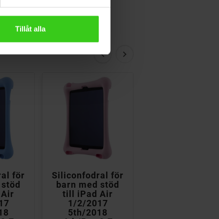
Tillåt alla


al för
Siliconfodral för
Deltaco
 stöd
barn med stöd
Universalfodra
 Air
till iPad Air
med stöd till 10
17
1/2/2017
surfplatta med
18
5th/2018
360-rotation