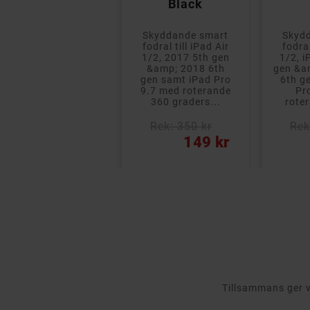
Black
Mjukt skyddande
Skyddande smart
Skyd
silikonskal som ger
fodral till iPad Air
fodral
ett bra skydd mot
1/2, 2017 5th gen
1/2, 
allskador och stötar.
&amp; 2018 6th
gen &a
Har även inbyggt
gen samt iPad Pro
6th g
stativ så att det
9.7 med roterande
Pr
kan...
360 graders...
rote
Rek: 350 kr
Rek
ris
Pris
Pris
159 kr
149 kr
Tillsammans ger vi