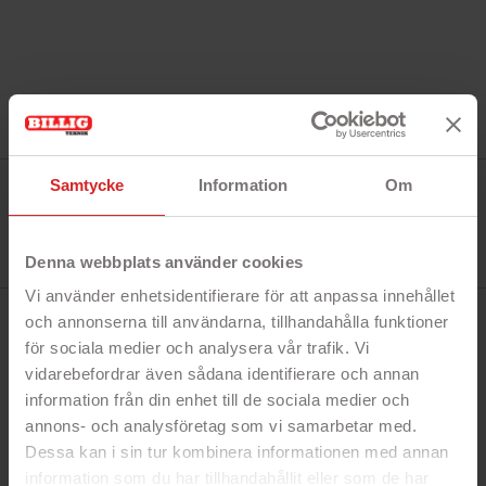
Tillverkare:
Samtycke
Information
Om
SiGN
Referens:
SN-SIL14HavB
I lager
Denna webbplats använder cookies
0 Produkt
Vi använder enhetsidentifierare för att anpassa innehållet
och annonserna till användarna, tillhandahålla funktioner
BESKRIVNING
för sociala medier och analysera vår trafik. Vi
vidarebefordrar även sådana identifierare och annan
information från din enhet till de sociala medier och
Snabbfakta!
annons- och analysföretag som vi samarbetar med.
- Heltäckande baksidesskal
Dessa kan i sin tur kombinera informationen med annan
- Gjort av flexibelt silikon
information som du har tillhandahållit eller som de har
- Blå färg