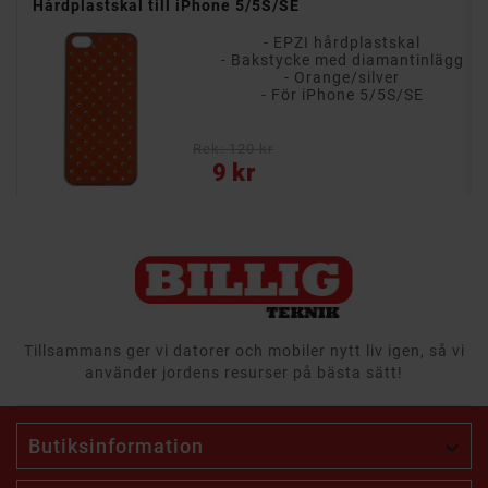
Belkin skal till iPhone 5/5S/SE
- Belkin Shield Matte
g
- För iPhone 5/5S/SE
- Röd
- Tillverkat av polykarbonat
Rek: 120 kr
Pris
9 kr
Tillsammans ger vi datorer och mobiler nytt liv igen, så vi
använder jordens resurser på bästa sätt!
Butiksinformation
