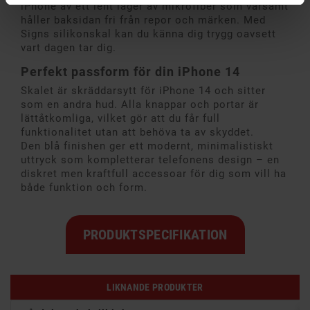
iPhone av ett lent lager av mikrofiber som varsamt
håller baksidan fri från repor och märken. Med
Signs silikonskal kan du känna dig trygg oavsett
vart dagen tar dig.
Perfekt passform för din iPhone 14
Skalet är skräddarsytt för iPhone 14 och sitter
som en andra hud. Alla knappar och portar är
lättåtkomliga, vilket gör att du får full
funktionalitet utan att behöva ta av skyddet.
Den blå finishen ger ett modernt, minimalistiskt
uttryck som kompletterar telefonens design – en
diskret men kraftfull accessoar för dig som vill ha
både funktion och form.
PRODUKTSPECIFIKATION
LIKNANDE PRODUKTER