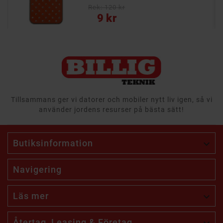
Rek: 120 kr
Pris
9 kr
Tillsammans ger vi datorer och mobiler nytt liv igen, så vi
använder jordens resurser på bästa sätt!
Butiksinformation

Navigering
Läs mer

Återtag, Leasing & Företag