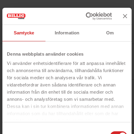
Samtycke
Information
Om
Tillverkare:
Denna webbplats använder cookies
Puro
Referens:
Vi använder enhetsidentifierare för att anpassa innehållet
IPC1461ICONROSE
I lager
och annonserna till användarna, tillhandahålla funktioner
14 objekt
för sociala medier och analysera vår trafik. Vi
vidarebefordrar även sådana identifierare och annan
BESKRIVNING
information från din enhet till de sociala medier och
annons- och analysföretag som vi samarbetar med.
Dessa kan i sin tur kombinera informationen med annan
Snabbfakta!
information som du har tillhandahållit eller som de har
- Tunt och skyddande skal
samlat in när du har använt deras tjänster.
- Gjort av flexibelt silikon
https://business.safety.google/privacy/
Samtyckesval
- Rosa