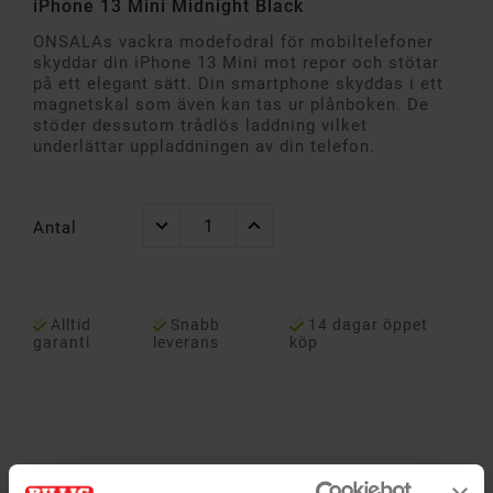
iPhone 13 Mini Midnight Black
ONSALAs vackra modefodral för mobiltelefoner
skyddar din iPhone 13 Mini mot repor och stötar
på ett elegant sätt. Din smartphone skyddas i ett
magnetskal som även kan tas ur plånboken. De
stöder dessutom trådlös laddning vilket
underlättar uppladdningen av din telefon.
Antal
Alltid
Snabb
14 dagar öppet
garanti
leverans
köp