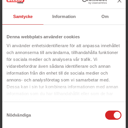
Samtycke
Information
Om
Denna webbplats använder cookies
Vi använder enhetsidentifierare för att anpassa innehållet
Tillverkare:
och annonserna till användarna, tillhandahålla funktioner
Onsala
Referens:
för sociala medier och analysera vår trafik. Vi
577168
I lager
vidarebefordrar även sådana identifierare och annan
0 Produkt
information från din enhet till de sociala medier och
annons- och analysföretag som vi samarbetar med.
Dessa kan i sin tur kombinera informationen med annan
BESKRIVNING
information som du har tillhandahållit eller som de har
samlat in när du har använt deras tjänster.
Snabbfakta!
https://business.safety.google/privacy/
Samtyckesval
Nödvändiga
- Heltäckande skal
- Skyddar din telefon från repor och stötar
- Vacker design