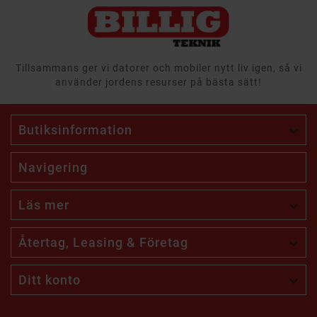
Tillsammans ger vi datorer och mobiler nytt liv igen, så vi
använder jordens resurser på bästa sätt!
Butiksinformation

Navigering
Läs mer

Återtag, Leasing & Företag

Ditt konto
