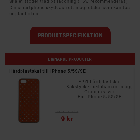
Skalet stöder trådlös laddning (15w rekommenderas)
Din smartphone skyddas i ett magnetskal som kan tas
ur plånboken
PRODUKTSPECIFIKATION
LIKNANDE PRODUKTER
Hårdplastskal till iPhone 5/5S/SE
- EPZI hårdplastskal
- Bakstycke med diamantinlägg
- Orange/silver
- För iPhone 5/5S/SE
Rek: 120 kr
Pris
9 kr