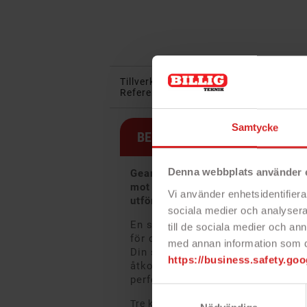
Tillverkare:
Gear
I lager:
0 Produk
Referens:
599733
Samtycke
BESKRIVNING
Denna webbplats använder 
Gears plånboksfodral för iPhone 
mot repor och stötar på ett stilren
Vi använder enhetsidentifierar
utförande!
sociala medier och analysera 
En smart och praktisk kombinatio
till de sociala medier och a
för din smartphone. Plånboksfodra
med annan information som du 
Din smartphone skyddas och fästes
https://business.safety.goo
åtkomst av alla kontakter och funk
perfekt för se på film på tåg elle
Samtyckesval
Tre kortplatser