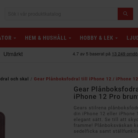
ATOR
HEM & HUSHÅLL
HOBBY & LEK
LJU
dral och skal
Gear Plånboksfodral till iPhone 12 / iPhone 12
Gear Plånboksfodral
iPhone 12 Pro brun
Gears stilrena plånboksfodr
din iPhone 12 eller iPhone 
elegant sätt. Se till att sk
framme! Plånboksväskan ko
sedelficka samt ställfunkti