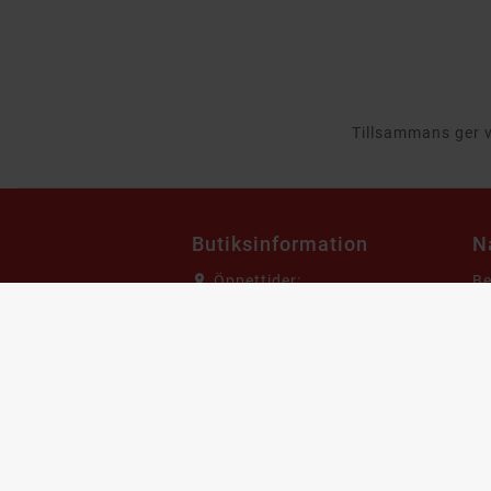
Tillsammans ger vi
Butiksinformation
N
Öppettider:
B
Mån - Fre:
10:00 - 17:00
TV
Lör - Sön:
Stängt
Da
Adress:
Billigteknik
G
Skiffervägen 20
22478 Lund
He
Sverige
Ho
Maila oss:
Mo
Kundservice@billigteknik.se