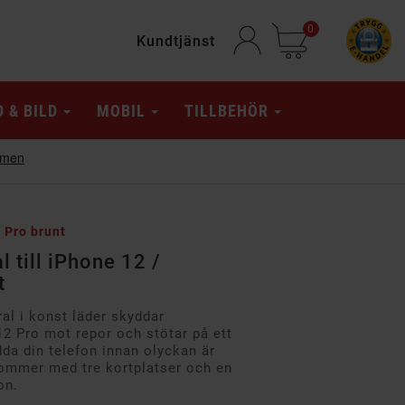
0
Kundtjänst
D & BILD
MOBIL
TILLBEHÖR
 Pro brunt
 till iPhone 12 /
t
al i konst läder skyddar
12 Pro mot repor och stötar på ett
ydda din telefon innan olyckan är
mmer med tre kortplatser och en
on.