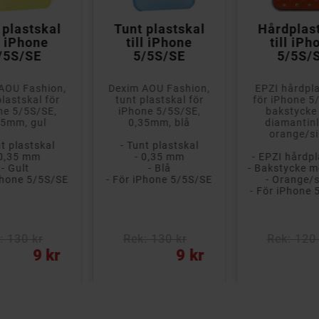



 plastskal
Tunt plastskal
Hårdplas
ll iPhone
till iPhone
till iPh
/5S/SE
5/5S/SE
5/5S/
AOU Fashion,
Dexim AOU Fashion,
EPZI hårdpl
plastskal för
tunt plastskal för
för iPhone 5
ne 5/5S/SE,
iPhone 5/5S/SE,
bakstycke
35mm, gul
0,35mm, blå
diamantin
orange/si
nt plastskal
- Tunt plastskal
 0,35 mm
- 0,35 mm
- EPZI hårdpl
- Gult
- Blå
Phone 5/5S/SE
- För iPhone 5/5S/SE
- Orange/s
- För iPhone
: 130 kr
Rek: 130 kr
Rek: 120 
Pris
Pris
9 kr
9 kr