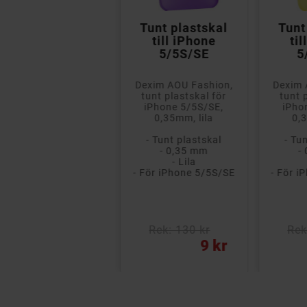


Hårdplastskal
Tunt plastskal
Tunt
till iPhone
till iPhone
ti
5/5S/SE
5/5S/SE
5
EPZI hårdplastskal
Dexim AOU Fashion,
Dexim 
för iPhone 5/5S/SE,
tunt plastskal för
tunt 
högblank yta,
iPhone 5/5S/SE,
iPho
ljusrosa
0,35mm, lila
0,
- Hårdplastskal
- Tunt plastskal
- Tu
- Högblank yta
- 0,35 mm
-
- Ljusrosa
- Lila
 För iPhone 5/5S/SE
- För iPhone 5/5S/SE
- För i
Rek: 150 kr
Rek: 130 kr
Rek
ris
Pris
Pris
9 kr
9 kr