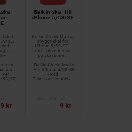


tskal
Belkin skal till
Andersson Sof
one
iPhone 5/5S/SE
TPU case smok
SE
till Galaxy S5
astskal
Belkin Shield Matte,
Skyddande skal
/5S/SE,
snyggt skal för
till Samsung Galax
 med
iPhone 5/5S/SE i
S5 med detta
lägg,
rött. Tillverkat av
prisvärda skal!
lver
polykarbonat.
- Mycket tunn desig
astskal
- Belkin Shield Matte
- Skyddar effektivt mot repor
- Bakstycke med diamantinlägg
- För iPhone 5/5S/SE
- Öppnin
ilver
- Röd
- Tåligt, grepp
 5/5S/SE
- Tillverkat av polykarbonat
kr
Rek: 120 kr
Rek: 200 kr
Pris
Pris
9 kr
9 kr
5 kr