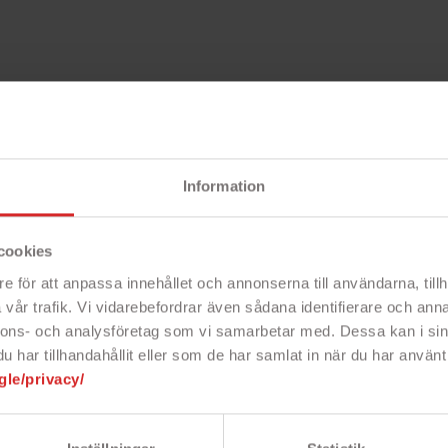
t
Beskri
Information
cookies
12 / iPhone 12 Pro
skyddar din telefon
Snabbfakta!
t sätt.
Mobilfodralet kommer i brunt
e för att anpassa innehållet och annonserna till användarna, tillh
- Skydda din te
vår trafik. Vi vidarebefordrar även sådana identifierare och anna
- 3 kreditkortsf
n av skyddande fodral och plånbok
nnons- och analysföretag som vi samarbetar med. Dessa kan i sin
- Vacker design
let har ett konstläder av hög kvalité.
har tillhandahållit eller som de har samlat in när du har använt 
- Konstläder
 i ett integrerat skal och du har full
gle/privacy/
tioner. Integrerad ställfunktion,
r flyg. Stängs med magnetlås.