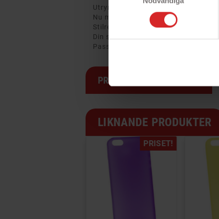
Nödvändiga
Utrymme för sedlar
Nu med praktisk ställfunktion
Stilren design
Din smartphone skyddas i mot repor
Passar iPhone 12 och iPhone 12 Pr
PRODUKTSPECIFIKATION
LIKNANDE PRODUKTER
PRISET!