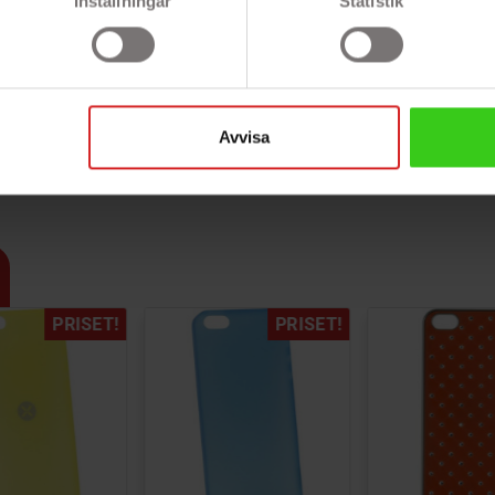
Inställningar
Statistik
 och stötar
o
Avvisa
PRISET!
PRISET!