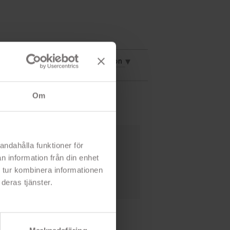
vning
Mer information
Om
andahålla funktioner för
lefon mot repor och stötar
n information från din enhet
ack
 tur kombinera informationen
deras tjänster.