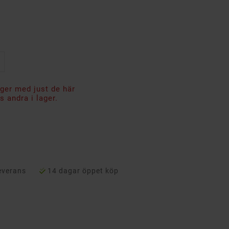
ager med just de här
 andra i lager.
everans
14 dagar öppet köp