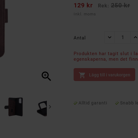
129 kr
250 kr
Rek:
Inkl. moms
Antal
Produkten har tagit slut i l
egenskaperna, men det finns


Lägg till i varukorgen
Alltid garanti
Snabb l
