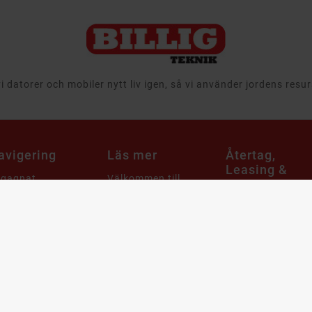
 datorer och mobiler nytt liv igen, så vi använder jordens resu
avigering
Läs mer
Återtag,
Leasing &
egagnat
Välkommen till
Företag
Billigteknik.se
 & Ljud
Att köpa
Ansvar
tor
begagnade
Leveransinformation
produkter
aming
Integritets- och
Cirkulär ekonomi
m & Hushåll
dataskyddspolicy
när det gäller
mobiler, datorer
bby & Lek
Cookies
och it-utrustning
bil
Support & FAQ
Återtag av IT