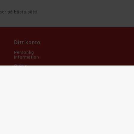
rser på bästa sätt!
Ditt konto
Personlig
information
Ordrar
Mina
återbetalningar
Adresser
Kuponger
h