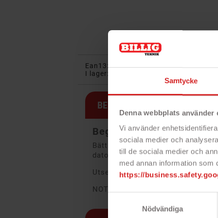
Ean13:
4040849747526
I lager:
74 objekt
Samtycke
BESKRIVNING
Denna webbplats använder 
Vi använder enhetsidentifierar
Begagnad DisplayPort-kabe
sociala medier och analysera 
Bättre begagnad! DisplayPort-kab
till de sociala medier och a
dator. Bulkförpackad begagnad va
med annan information som du 
Utseendet stämmer inte nödvändig
https://business.safety.goo
NOT: 1.5 meter kabel kan variera i 
Samtyckesval
Nödvändiga