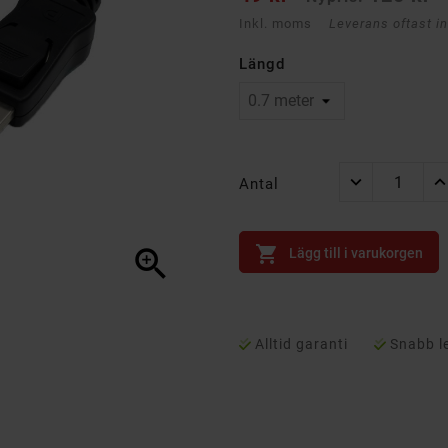
Inkl. moms
Leverans oftast i
Längd
Antal


Lägg till i varukorgen
Alltid garanti
Snabb l