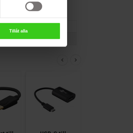
Tillåt alla

