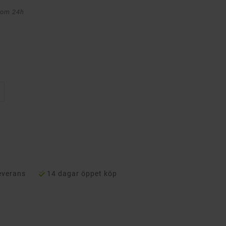
nom 24h
everans
14 dagar öppet köp