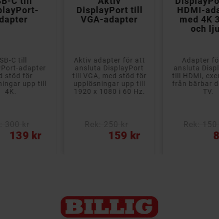
B-C till
Aktiv
DisplayPor
playPort-
DisplayPort till
HDMI-ada
dapter
VGA-adapter
med 4K 
och lj
SB-C till
Aktiv adapter för att
Adapter fö
yPort-adapter
ansluta DisplayPort
ansluta Disp
 stöd för
till VGA, med stöd för
till HDMI, ex
ingar upp till
upplösningar upp till
från bärbar da
4K.
1920 x 1080 i 60 Hz.
TV.
: 300 kr
Rek: 250 kr
Rek: 150 
Pris
Pris
139 kr
159 kr
8