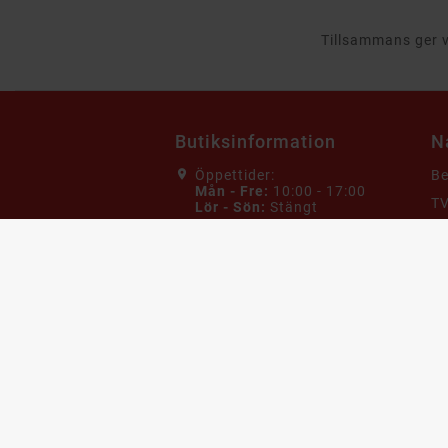
Tillsammans ger vi
Butiksinformation
N
Öppettider:
B
Mån - Fre:
10:00 - 17:00
TV
Lör - Sön:
Stängt
Da
Adress:
Billigteknik
G
Skiffervägen 20
22478 Lund
He
Sverige
Ho
Maila oss:
Mo
Kundservice@billigteknik.se
K
Ring oss:
0774433334
V