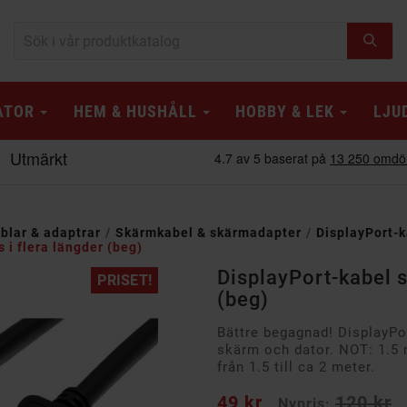
ATOR
HEM & HUSHÅLL
HOBBY & LEK
LJU
blar & adaptrar
Skärmkabel & skärmadapter
DisplayPort-k
 i flera längder (beg)
DisplayPort-kabel s
PRISET!
(beg)
Bättre begagnad! DisplayPo
skärm och dator.
NOT: 1.5 
från 1.5 till ca 2 meter.
49 kr
120 kr
Nypris: