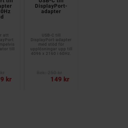
t till
USB-C till
DisplayPort til
pter
DisplayPort-
HDMI-kabel
30Hz
adapter
guldpläterad i
ud
flera längder
r att
USB-C till
Kabel för att anslu
layPort
DisplayPort-adapter
DisplayPort till HD
empelvis
med stöd för
med ljud, exempelvi
tor till
upplösningar upp till
från bärbar dator ti
4096 x 2160 i 60Hz.
TV med stöd för 4K
upplösning....
kr
Rek: 250 kr
Pris
Pris
9 kr
149 kr
129 kr