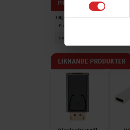
PRODUKTSPECIFIKATION
Tillgängligt datum:
2021-05-14
Funktion
Garanti
LIKNANDE PRODUKTER

