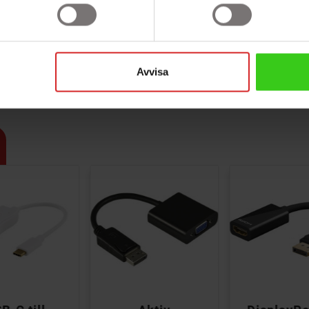
Specifikation
Avvisa
12 månader från BilligTeknik


