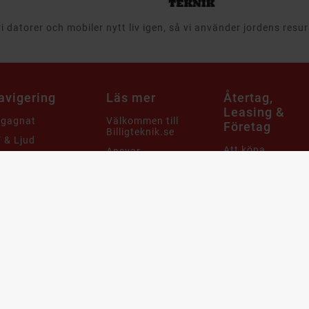
 datorer och mobiler nytt liv igen, så vi använder jordens resu
avigering
Läs mer
Återtag,
Leasing &
egagnat
Välkommen till
Företag
Billigteknik.se
 & Ljud
Att köpa
Ansvar
tor
begagnade
Leveransinformation
produkter
aming
Integritets- och
Cirkulär ekonomi
m & Hushåll
dataskyddspolicy
när det gäller
mobiler, datorer
bby & Lek
Cookies
och it-utrustning
bil
Support & FAQ
Återtag av IT
utrustning och
ampanjer
Våra utmärkelser
produkter
arumärken
Köpvillkor
Leasa datorer oc
telefoner
Webbplatskarta