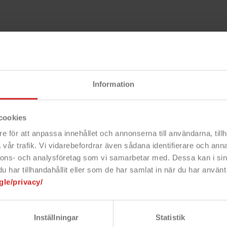
Beskri
Information
cookies
e för att anpassa innehållet och annonserna till användarna, tillh
l som finns i flera längder
vår trafik. Vi vidarebefordrar även sådana identifierare och anna
el för anslutning mellan skärm och
nnons- och analysföretag som vi samarbetar med. Dessa kan i sin
ra.
har tillhandahållit eller som de har samlat in när du har använt 
tvis exakt med bilden.
gle/privacy/
längd från 1.5 till ca 2 meter.
Inställningar
Statistik