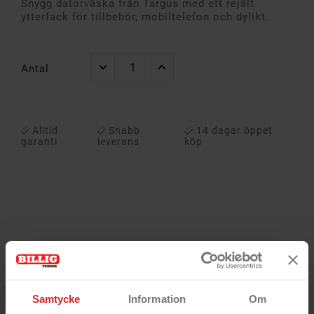
Snygg datorväska från Targus med ett rejält
ytterfack för tillbehör, mobiltelefon och dylikt.
Antal
Alltid
Snabb
14 dagar öppet
garanti
leverans
köp
Samtycke
Information
Om