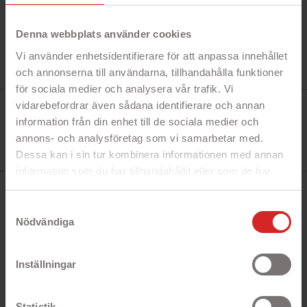
Denna webbplats använder cookies
Vi använder enhetsidentifierare för att anpassa innehållet
och annonserna till användarna, tillhandahålla funktioner
för sociala medier och analysera vår trafik. Vi
vidarebefordrar även sådana identifierare och annan
Tillverkare:
Targus
information från din enhet till de sociala medier och
Referens:
CN31
annons- och analysföretag som vi samarbetar med.
I lager
Dessa kan i sin tur kombinera informationen med annan
0 Produkt
information som du har tillhandahållit eller som de har
samlat in när du har använt deras tjänster.
BESKRIVNING
https://business.safety.google/privacy/
Samtyckesval
Nödvändiga
Snabbfakta!
Inställningar
- Löstagbar axelrem
- Upp till 15.6"
Statistik