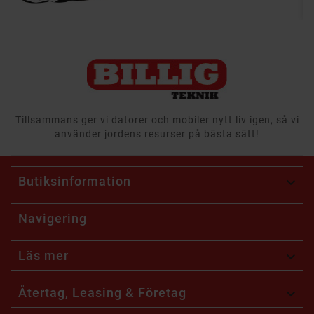
Tillsammans ger vi datorer och mobiler nytt liv igen, så vi
använder jordens resurser på bästa sätt!
Butiksinformation

Navigering
Läs mer

Återtag, Leasing & Företag
