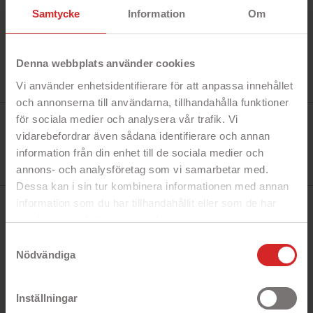
Samtycke
Information
Om
Denna webbplats använder cookies
Vi använder enhetsidentifierare för att anpassa innehållet
och annonserna till användarna, tillhandahålla funktioner
Tillverkare:
för sociala medier och analysera vår trafik. Vi
Deltaco
vidarebefordrar även sådana identifierare och annan
Referens:
GAM-040
information från din enhet till de sociala medier och
I lager
annons- och analysföretag som vi samarbetar med.
0 Produkt
Dessa kan i sin tur kombinera informationen med annan
information som du har tillhandahållit eller som de har
BESKRIVNING
samlat in när du har använt deras tjänster.
https://business.safety.google/privacy/
Samtyckesval
DELTACO GAMING Dual-monitor skrivbordsfäste,
Nödvändiga
13"-32" skärmar, VESA 75x75/100x100, svart
Komplettera ditt gaming-rigg med ett vridbart och
Inställningar
svängbart bildskärmsfäste för inte en, men två 13-