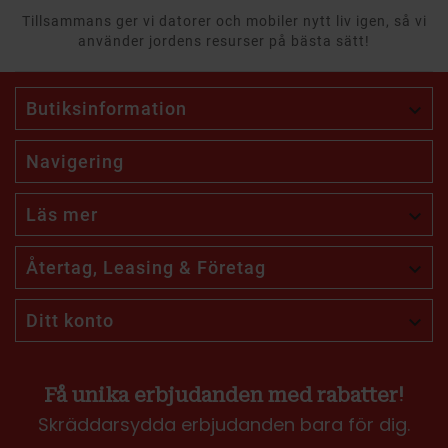
Tillsammans ger vi datorer och mobiler nytt liv igen, så vi
använder jordens resurser på bästa sätt!
Butiksinformation

Navigering
Läs mer

Återtag, Leasing & Företag

Ditt konto

Få unika erbjudanden med rabatter!
Skräddarsydda erbjudanden bara för dig.