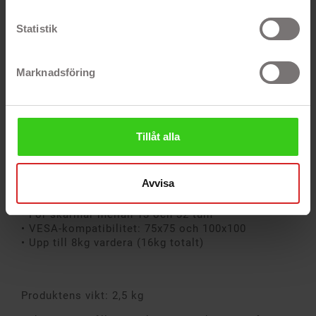
32-tums skärmar! Frigör plats på ditt skrivbord
och anpassa varje skärm så att den passar din
Statistik
synvinkel och position samtidigt som du håller
alla kablarna snyggt ur vägen med den inbyggda
kabelhanteringen. Den slitstarka
Marknadsföring
stålkonstruktionen tillåter dig att enkelt installera
med avtagbara VESA 75x75 och 100x100-fästen två
skärmar upp till 8kg vardera (16kg totalt).
Egenskaper
Tillåt alla
• Lutning: ±45°
• Svängning: ±90°
Avvisa
• Inbyggd kabelhantering
• Armförlängning: Upp till 46 cm
• För skärmar mellan 13 och 32 tum
• VESA-kompatibilitet: 75x75 och 100x100
• Upp till 8kg vardera (16kg totalt)
Produktens vikt: 2,5 kg