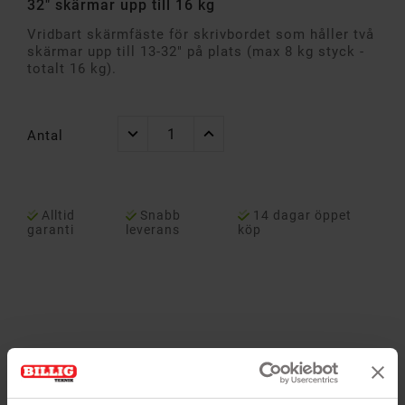
32" skärmar upp till 16 kg
Vridbart skärmfäste för skrivbordet som håller två
skärmar upp till 13-32" på plats (max 8 kg styck -
totalt 16 kg).
Antal
Alltid
Snabb
14 dagar öppet
garanti
leverans
köp