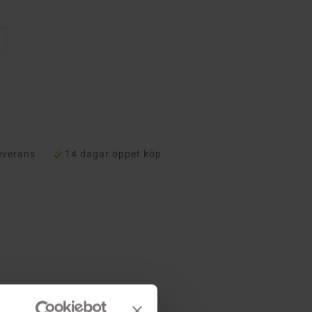
everans
14 dagar öppet köp