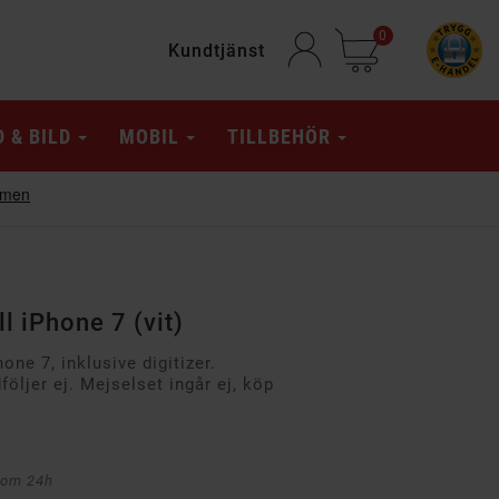
0
Kundtjänst
D & BILD
MOBIL
TILLBEHÖR
l iPhone 7 (vit)
one 7, inklusive digitizer.
jer ej. Mejselset ingår ej, köp
nom 24h