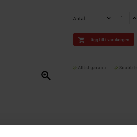
Antal

Lägg till i varukorgen
Alltid garanti
Snabb l
