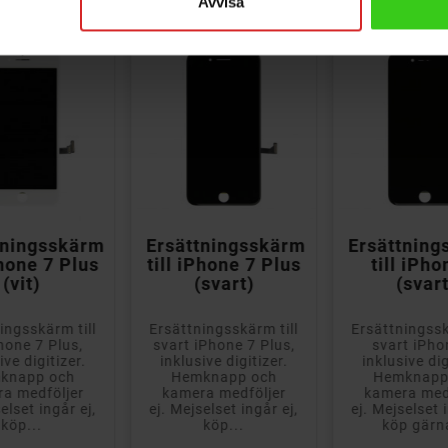
Avvisa



tningsskärm
Ersättningsskärm
Ersättnin
Phone 7 Plus
till iPhone 7 Plus
till iPho
(vit)
(svart)
(svart
ingsskärm till
Ersättningsskärm till
Ersättningssk
Phone 7 Plus,
svart iPhone 7 Plus,
svart iPho
ive digitizer.
inklusive digitizer.
inklusive dig
knapp och
Hemknapp och
Hemknapp
a medföljer
kamera medföljer
kamera med
elset ingår ej,
ej. Mejselset ingår ej,
ej. Mejselset 
köp...
köp...
köp gärna