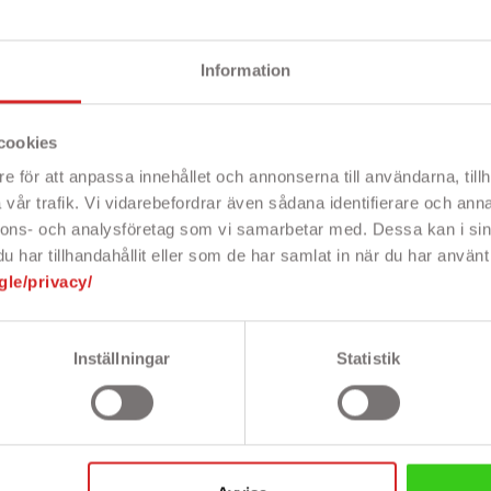
Information
Beskri
cookies
e för att anpassa innehållet och annonserna till användarna, tillh
vår trafik. Vi vidarebefordrar även sådana identifierare och anna
nnons- och analysföretag som vi samarbetar med. Dessa kan i sin
har tillhandahållit eller som de har samlat in när du har använt 
, inklusive digitizer. Hemknapp och
gle/privacy/
l under fliken Tillbehör ovan eller kika
oner (klicka här)!
Inställningar
Statistik
ad produkt.