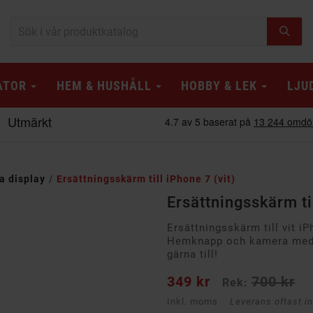
ATOR
HEM & HUSHÅLL
HOBBY & LEK
LJU
a display
Ersättningsskärm till iPhone 7 (vit)
Ersättningsskärm til
Ersättningsskärm till vit iPh
Hemknapp och kamera medföl
gärna till!
349 kr
700 kr
Rek:
Inkl. moms
Leverans oftast i