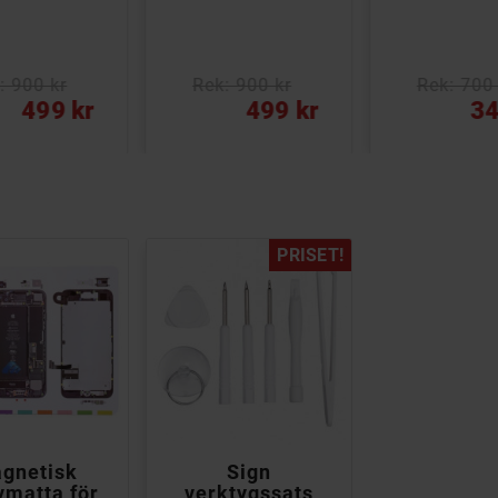
: 900 kr
Rek: 900 kr
Rek: 700 
Pris
Pris
499 kr
499 kr
34
PRISET!


gnetisk
Sign
vmatta för
verktygssats