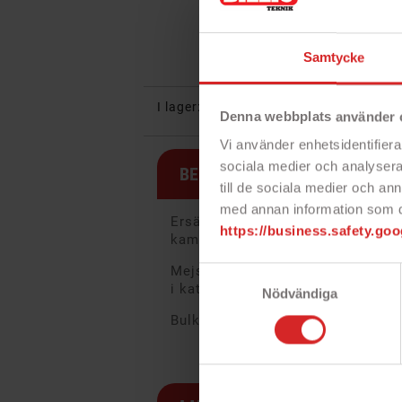
Samtycke
I lager:
4 objekt
Denna webbplats använder 
Vi använder enhetsidentifierar
sociala medier och analysera 
BESKRIVNING
till de sociala medier och a
med annan information som du 
Ersättningsskärm till vit iPhone 7
https://business.safety.goo
kamera medföljer ej.
Mejselset ingår inte, köp gärna til
Samtyckesval
i kategorin
Verktyg för mobiltelef
Nödvändiga
Bulkförpackad, tredjepartstillverk