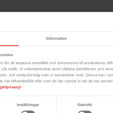
Beskri
Information
cookies
 som är tredjepartstillverkat, men i
e för att anpassa innehållet och annonserna till användarna, tillh
vid. Att byta batteri kan vara en
vår trafik. Vi vidarebefordrar även sådana identifierare och anna
 tag och känner att batteritiden börjar
nnons- och analysföretag som vi samarbetar med. Dessa kan i sin
mobil jämt. Vårt batteri ger dig lika
har tillhandahållit eller som de har samlat in när du har använt 
atteri original.
gle/privacy/
Inställningar
Statistik