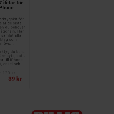
 delar för
iPhone
erktygskit för
e är de sista
en du behöver
någonsin. Här
i samlat alla
rktyg som
ehövs...
- Alla verktyg du behöver
- För skärmbyte, batteribyte eller annan reparation
ar till iPhone
- Snabbt, enkel och säker lagning på egen hand
: 120 kr
39 kr