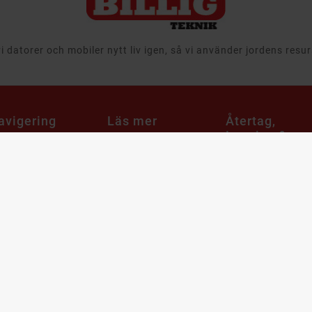
 datorer och mobiler nytt liv igen, så vi använder jordens resu
avigering
Läs mer
Återtag,
Leasing &
egagnat
Välkommen till
Företag
Billigteknik.se
 & Ljud
Att köpa
Ansvar
tor
begagnade
Leveransinformation
produkter
aming
Integritets- och
Cirkulär ekonomi
m & Hushåll
dataskyddspolicy
när det gäller
mobiler, datorer
bby & Lek
Cookies
och it-utrustning
bil
Support & FAQ
Återtag av IT
utrustning och
ampanjer
Våra utmärkelser
produkter
arumärken
Köpvillkor
Leasa datorer oc