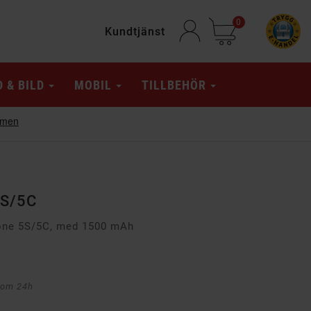
0
Kundtjänst
D & BILD
MOBIL
TILLBEHÖR
 5S/5C
Phone 5S/5C, med 1500 mAh
nom 24h