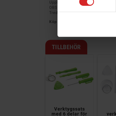
Uppladdningsbar: Ja
OBS! Passar endast till iPhone 5
Tredjepartstillverkat
Köp gärna till verktyg för monteri
TILLBEHÖR

Verktygssats
med 6 delar för
ver