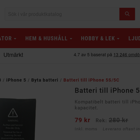
ATOR
HEM & HUSHÅLL
HOBBY & LEK
LJU
3
iPhone 5
Byta batteri
Batteri till iPhone 5S/5C
Batteri till iPhone
Kompatibelt batteri till i
kapacitet.
79 kr
280 kr
Rek:
Inkl. moms
Leverans oftast i