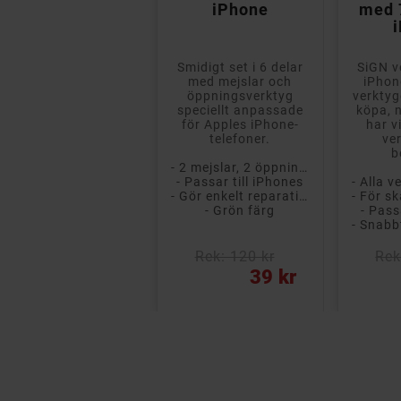
iPhone
med 7
Smidigt set i 6 delar
SiGN v
med mejslar och
iPhon
öppningsverktyg
verktyg
speciellt anpassade
köpa, 
för Apples iPhone-
har v
telefoner.
ve
b
- 2 mejslar, 2 öppningsverktyg, sugkopp, bändverktyg
- Passar till iPhones
- Gör enkelt reparationer på egen hand
- Grön färg
- Pass
Rek: 120 kr
Rek
Pris
Pris
39 kr