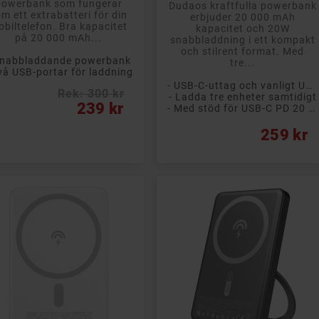
powerbank som fungerar
Dudaos kraftfulla powerbank
m ett extrabatteri för din
erbjuder 20 000 mAh
biltelefon. Bra kapacitet
kapacitet och 20W
på 20 000 mAh...
snabbladdning i ett kompakt
och stilrent format. Med
Snabbladdande powerbank
tre...
vå USB-portar för laddning
- USB-C-uttag och vanligt USB
Rek: 300 kr
- Ladda tre enheter samtidigt
s
239 kr
- Med stöd för USB-C PD 20 Watt
Pris
259 kr