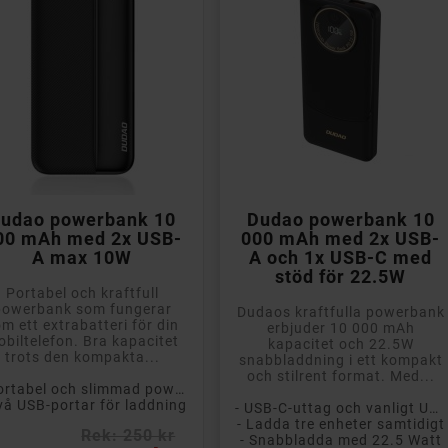


Lägg till i kundvagn
Lägg till i kundvagn
udao powerbank 10
Dudao powerbank 10
00 mAh med 2x USB-
000 mAh med 2x USB-
A max 10W
A och 1x USB-C med
stöd för 22.5W
Portabel och kraftfull
powerbank som fungerar
Dudaos kraftfulla powerbank
m ett extrabatteri för din
erbjuder 10 000 mAh
biltelefon. Bra kapacitet
kapacitet och 22.5W
trots den kompakta...
snabbladdning i ett kompakt
och stilrent format. Med...
- Portabel och slimmad powerbank
vå USB-portar för laddning
- USB-C-uttag och vanligt USB
- Ladda tre enheter samtidigt
Rek: 250 kr
- Snabbladda med 22.5 Watt