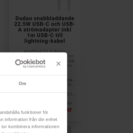

Lägg till i kundvagn
Dudao snabbladdande
22.5W USB-C och USB-
A strömadapter inkl
1m USB-C till
lightning-kabel
Kraftfull 22,5 Watts
snabbladdande AC-adapter
med en vanlig USB-port (USB-
A) och en USB-C-port som
låter dig ladda...
- Snabbladdande väggladdare
Om
- USB-C-uttag och vanligt USB
- Väggadapter
- USB-C till Lightning-kabel ingår
Rek: 250 kr
Pris
139 kr
andahålla funktioner för
n information från din enhet
 tur kombinera informationen