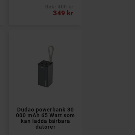
Rek: 400 kr
Pris
349 kr

Lägg till i kundvagn
Dudao powerbank 30
000 mAh 65 Watt som
kan ladda bärbara
datorer