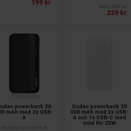
s
199 kr
Rek: 300 kr
Pris
229 kr


Lägg till i kundvagn
Lägg till i kundvagn
udao powerbank 20
Dudao powerbank 20
00 mAh med 2x USB-
000 mAh med 2x USB-
A
A och 1x USB-C med
stöd för 20W
Portabel och kraftfull