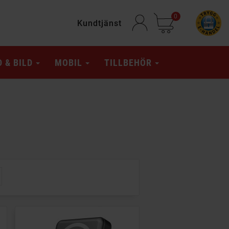
0
Kundtjänst
D & BILD
MOBIL
TILLBEHÖR