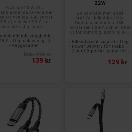
22W
Kraftfull 20 Watts
nabbladdande AC-adapter
En kompakt men ändå
ed tre vanliga USB-portar
kraftfull billaddare från
USB-A) och en USB-C-port
Dudao med dubbla USB-
som låter dig ladda...
portar (en USB-A och en USB-
C) för samtidig laddning av...
- Snabbladdande väggladdare
- USB-C-uttag och vanligt USB
- Billaddare till cigarettuttaget
- Väggadapter
- Power Delivery för snabb laddning
- 2 st USB-portar laddar två enheter samtidigt
Rek: 199 kr
s
139 kr
Pris
129 kr