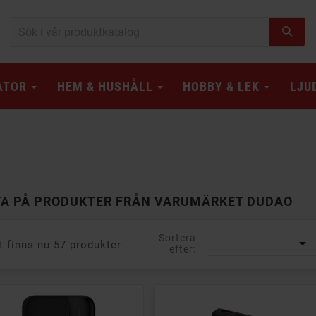
ATOR
HEM & HUSHÅLL
HOBBY & LEK
LJU
TA PÅ PRODUKTER FRÅN VARUMÄRKET DUDAO
Sortera

t finns nu 57 produkter
efter: