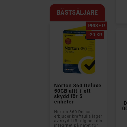
Pri
BÄSTSÄLJARE
PRISET!
-20 KR

Norton 360 Deluxe
50GB allt-i-ett
skydd för 5
enheter
D
0
Norton 360 Deluxe
erbjuder kraftfulla lager
av skydd för dig och din
integritet på nätet för