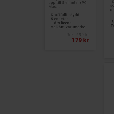
upp till 5 enheter (PC,
so
Mac...
mo
- Kraftfullt skydd
- 5 enheter
- 
- 1 års licens
- T
- Välkänt varumärke
Rek: 699 kr
Pri
Vanligt pris
Pris
179 kr