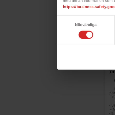
med annan information som du 
https://business.safety.goo
Samtyckesval
Nödvändiga
D
m
po
C
- 