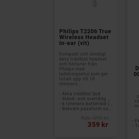

Philips T2206 True
Wireless Headset
In-ear (vit)
Kompakt och smidigt
äkta trådlöst headset
och hörlurar från
D
Philips med
0
laddningsetui som ger
totalt upp till 18
timmars...
- Äkta trådlöst ljud
- Stänk- och svettålig design (IPX4)
so
- 6 timmars batteritid (+ 12 timmar i etuiet)
mo
- Bekväm passform som sitter säkert på plats
Rek: 599 kr
Pris
359 kr
- T