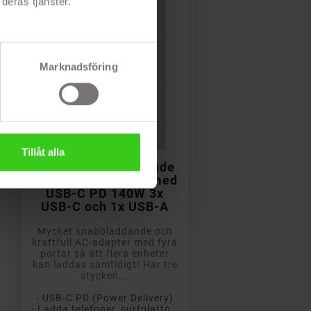
deras tjänster.
Marknadsföring

Lägg till i kundvagn
Tillåt alla
Dudao Snabbladdande
strömadapter GaN med
USB-C PD 140W 3x
USB-C och 1x USB-A
Mycket snabbladdande och
kraftfull AC-adapter med fyra
portar så att flera enheter
kan laddas samtidigt! Har tre
stycken...
- USB-C PD (Power Delivery)
- Ladda telefoner, surfplattor och datorer