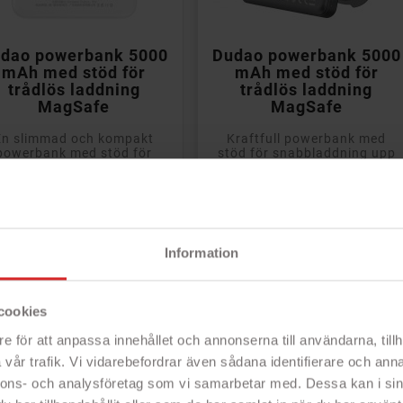


Lägg till i kundvagn
Lägg till i kundvagn
dao powerbank 5000
Dudao powerbank 5000
mAh med stöd för
mAh med stöd för
trådlös laddning
trådlös laddning
MagSafe
MagSafe
En slimmad och kompakt
Kraftfull powerbank med
powerbank med stöd för
stöd för snabbladdning upp
nabbladdning upp till 20
till 20 Watt med kabel och 15
tt med kabel och 15 Watt
Watt trådlös laddning,
trådlös laddning,...
inklusive stöd för...
- Trådlös laddning
- Trådlös laddning
Stöd för USB-C PD 20 Watt
- Med MagSafe för laddning av iPhone
Information
- Med MagSafe för laddning av iPhone
- Ladda med 20 Watts effekt
Rek: 250 kr
Rek: 350 kr
s
Pris
229 kr
249 kr
cookies
e för att anpassa innehållet och annonserna till användarna, tillh
vår trafik. Vi vidarebefordrar även sådana identifierare och anna
nnons- och analysföretag som vi samarbetar med. Dessa kan i sin