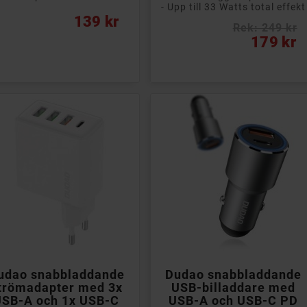
- Upp till 33 Watts total effekt
s
139 kr
Rek: 249 kr
Pris
179 kr


Lägg till i kundvagn
Lägg till i kundvagn
udao snabbladdande
Dudao snabbladdande
trömadapter med 3x
USB-billaddare med
USB-A och 1x USB-C
USB-A och USB-C PD