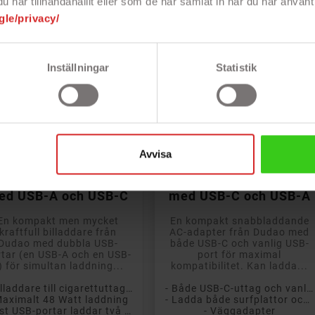
har tillhandahållit eller som de har samlat in när du har använt 
gle/privacy/
Inställningar
Statistik


Lägg till i kundvagn
Lägg till i kundvagn
Avvisa
udao snabbladdande
Dudao Snabbladdande
48W USB-billaddare
strömadapter GaN 33W
ed USB-A och USB-C
med USB-C och USB-A
En kompakt men mycket
En kompakt snabbladdande
kraftfull billaddare från
AC-adapter från Dudao med
Dudao med dubbla USB-
både USB-C och vanlig USB-
rtar (en USB-A och en USB-
port för maximal
) för simultan laddning...
kompatibilitet. Kan ladda...
- Billaddare till cigarettuttaget
- Både USB-C-uttag och vanligt USB
Maximalt 48 Watt laddning
- Ladda både surfplattor och telefoner
- 2 st USB-portar laddar två enheter samtidigt
- Väggadapter