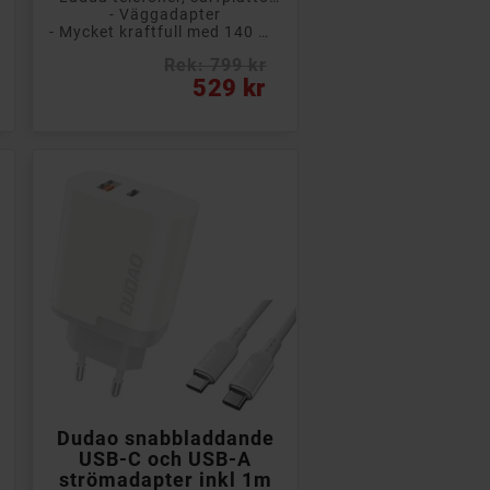
- Väggadapter
- Mycket kraftfull med 140 Watt
Rek: 799 kr
Pris
529 kr

Lägg till i kundvagn
Dudao snabbladdande
USB-C och USB-A
strömadapter inkl 1m