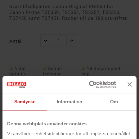
Svart bläckpatron Canon Original PG-560 för
Canon Pixma TS5350, TS5351, TS5352, TS5353,
TS7450 samt TS7451. Räcker till ca 180 utskrifter.
Antal
Alltid
Snabb
14 dagar öppet
garanti
leverans
köp
Samtycke
Information
Om
Denna webbplats använder cookies
Vi använder enhetsidentifierare för att anpassa innehållet