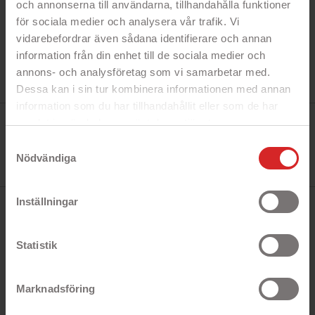
och annonserna till användarna, tillhandahålla funktioner
för sociala medier och analysera vår trafik. Vi
vidarebefordrar även sådana identifierare och annan
information från din enhet till de sociala medier och
annons- och analysföretag som vi samarbetar med.
Dessa kan i sin tur kombinera informationen med annan
information som du har tillhandahållit eller som de har
Tillverkare:
samlat in när du har använt deras tjänster.
Canon
https://business.safety.google/privacy/
Referens:
Samtyckesval
Canon PG-560 /3713C001
Nödvändiga
I lager
0 Produkt
Inställningar
BESKRIVNING
Statistik
Canon PG-560 svart 7,5 ml för upp till 180
utskrifter. Originalprodukt från Canon.
Marknadsföring
Bläckpatronen passar till: