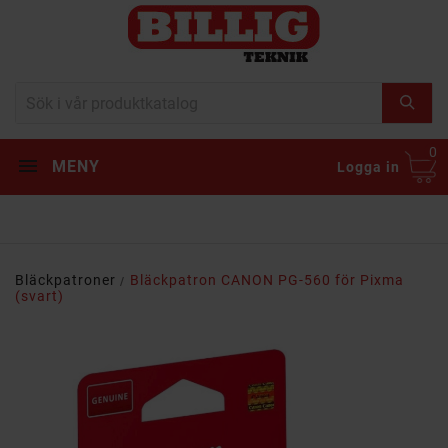
0
MENY
Logga in
Bläckpatroner
Bläckpatron CANON PG-560 för Pixma
(svart)