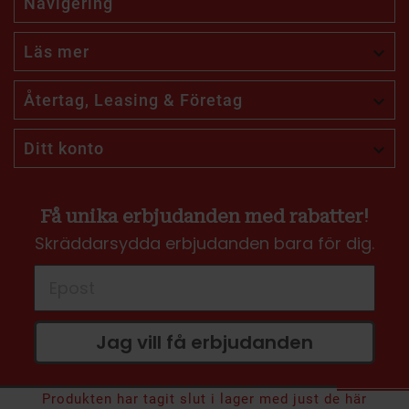
Navigering
Läs mer

Återtag, Leasing & Företag

Ditt konto

Få unika erbjudanden med rabatter!
Skräddarsydda erbjudanden bara för dig.
Jag vill få erbjudanden
Produkten har tagit slut i lager med just de här
7 699 kr
Nypris:
11 000 kr