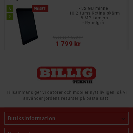
- 32 GB minne
A
PRISET!
- 10,2-tums Retina-skärm
B
- 8 MP kamera
- Rymdgrå
Nypris: 4 500 kr
Pris
1 799 kr
Tillsammans ger vi datorer och mobiler nytt liv igen, så vi
använder jordens resurser på bästa sätt!
Butiksinformation
