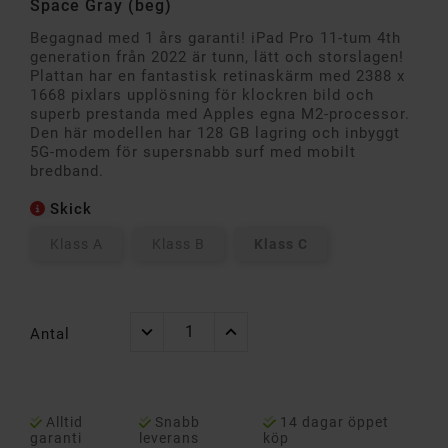
Space Gray (beg)
Begagnad med 1 års garanti! iPad Pro 11-tum 4th
generation från 2022 är tunn, lätt och storslagen!
Plattan har en fantastisk retinaskärm med 2388 x
1668 pixlars upplösning för klockren bild och
superb prestanda med Apples egna M2-processor.
Den här modellen har 128 GB lagring och inbyggt
5G-modem för supersnabb surf med mobilt
bredband.
Skick
Klass A
Klass B
Klass C
Antal
Alltid
Snabb
14 dagar öppet
garanti
leverans
köp