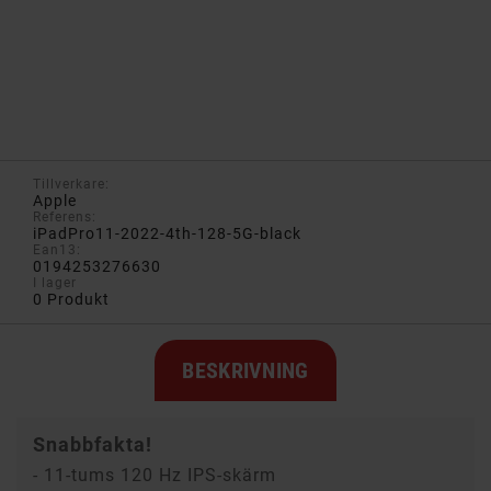
Tillverkare:
Apple
Referens:
iPadPro11-2022-4th-128-5G-black
Ean13:
0194253276630
I lager
0 Produkt
BESKRIVNING
Snabbfakta!
- 11-tums 120 Hz IPS-skärm