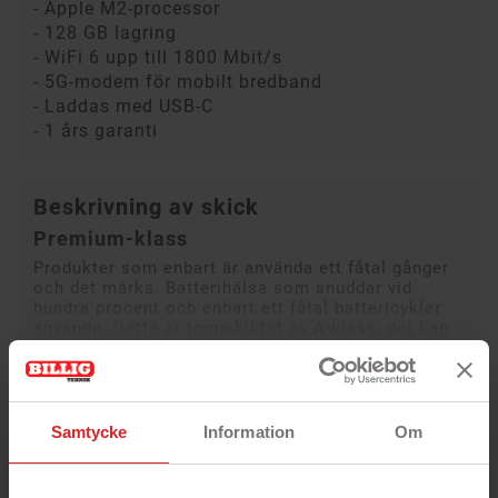
- Apple M2-processor
- 128 GB lagring
- WiFi 6 upp till 1800 Mbit/s
- 5G-modem för mobilt bredband
- Laddas med USB-C
- 1 års garanti
Beskrivning av skick
Premium-klass
Produkter som enbart är använda ett fåtal gånger
och det märks. Batterihälsa som snuddar vid
hundra procent och enbart ett fåtal battericykler
använda. Detta är toppskiktet av A-klass, det kan
fortfarande förekomma något minimalt märke.
Läs mer
Samtycke
Information
Om
Begagnad
iPad Pro 11 4th Gen (2022)