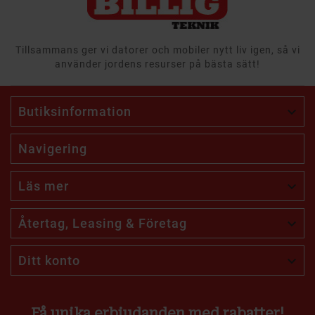
Tillsammans ger vi datorer och mobiler nytt liv igen, så vi
använder jordens resurser på bästa sätt!
Butiksinformation

Navigering
Läs mer

Återtag, Leasing & Företag

Ditt konto

Få unika erbjudanden med rabatter!