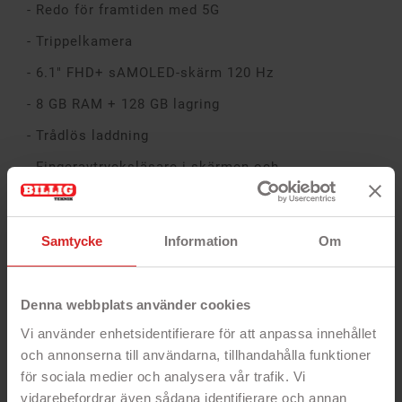
- Redo för framtiden med 5G
- Trippelkamera
- 6.1" FHD+ sAMOLED-skärm 120 Hz
- 8 GB RAM + 128 GB lagring
- Trådlös laddning
- Fingeravtrycksläsare i skärmen och
ansiktsigenkänning
Allmänt
Processor: Samsung Exynos 2200 - 2.8 GHz -
Samtycke
Information
Om
OctaCore
Navigering: A-GPS, BeiDou, Galileo, GLONASS
Denna webbplats använder cookies
SIM-korttyp: Nano-SIM
Vi använder enhetsidentifierare för att anpassa innehållet
Antal SIM-kort: Dual-SIM
och annonserna till användarna, tillhandahålla funktioner
för sociala medier och analysera vår trafik. Vi
Främre kamera: 10 MP, f/2.2, 26mm (wide), 1/3.24",
vidarebefordrar även sådana identifierare och annan