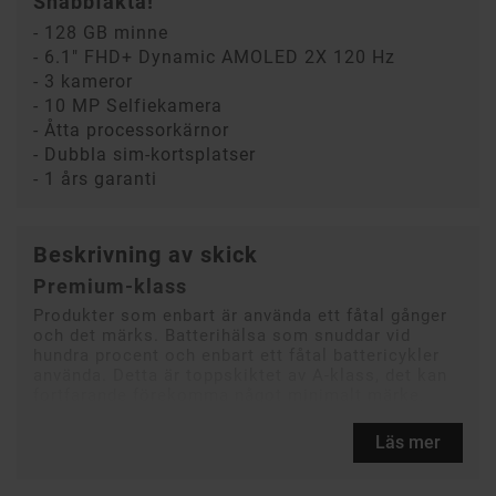
Snabbfakta!
- 128 GB minne
- 6.1" FHD+ Dynamic AMOLED 2X 120 Hz
- 3 kameror
- 10 MP Selfiekamera
- Åtta processorkärnor
- Dubbla sim-kortsplatser
- 1 års garanti
Beskrivning av skick
Premium-klass
Produkter som enbart är använda ett fåtal gånger
och det märks. Batterihälsa som snuddar vid
hundra procent och enbart ett fåtal battericykler
använda. Detta är toppskiktet av A-klass, det kan
fortfarande förekomma något minimalt märke.
Läs mer