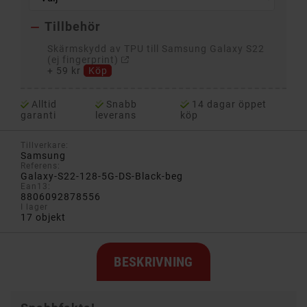
Tillbehör

Skärmskydd av TPU till Samsung Galaxy S22
(ej fingerprint)
+
59 kr
Köp
Alltid
Snabb
14 dagar öppet
garanti
leverans
köp
Tillverkare:
Samsung
Referens:
Galaxy-S22-128-5G-DS-Black-beg
Ean13:
8806092878556
I lager
17 objekt
BESKRIVNING