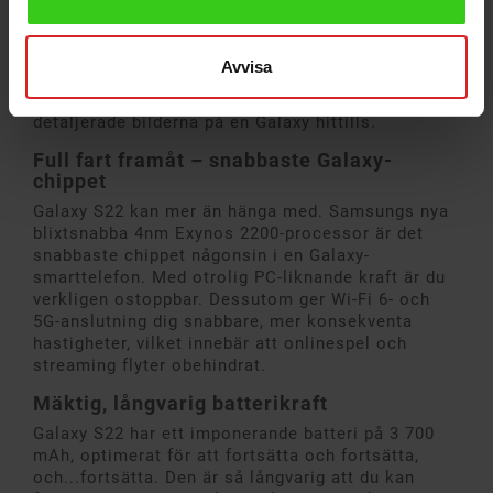
vidvinkelkameran exponeringen automatiskt, den
bredare optiska bildstabiliseringen (OIS) håller din
bild stabil och Adaptive Pixel-tekniken använder
Avvisa
vidvinkelobjektivet för att kombinera två resultat
för att fånga de ljusaste, tydligaste och mest
detaljerade bilderna på en Galaxy hittills.
Full fart framåt – snabbaste Galaxy-
chippet
Galaxy S22 kan mer än hänga med. Samsungs nya
blixtsnabba 4nm Exynos 2200-processor är det
snabbaste chippet någonsin i en Galaxy-
smarttelefon. Med otrolig PC-liknande kraft är du
verkligen ostoppbar. Dessutom ger Wi-Fi 6- och
5G-anslutning dig snabbare, mer konsekventa
hastigheter, vilket innebär att onlinespel och
streaming flyter obehindrat.
Mäktig, långvarig batterikraft
Galaxy S22 har ett imponerande batteri på 3 700
mAh, optimerat för att fortsätta och fortsätta,
och...fortsätta. Den är så långvarig att du kan