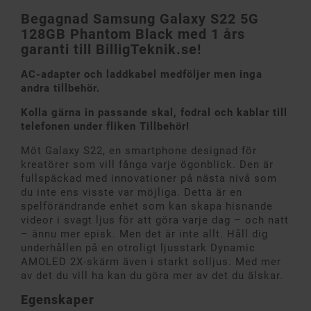
Begagnad Samsung Galaxy S22 5G
128GB Phantom Black med 1 års
garanti till BilligTeknik.se!
AC-adapter och laddkabel medföljer men inga
andra tillbehör.
Kolla gärna in passande skal, fodral och kablar till
telefonen under fliken Tillbehör!
Möt Galaxy S22, en smartphone designad för
kreatörer som vill fånga varje ögonblick. Den är
fullspäckad med innovationer på nästa nivå som
du inte ens visste var möjliga. Detta är en
spelförändrande enhet som kan skapa hisnande
videor i svagt ljus för att göra varje dag – och natt
– ännu mer episk. Men det är inte allt. Håll dig
underhållen på en otroligt ljusstark Dynamic
AMOLED 2X-skärm även i starkt solljus. Med mer
av det du vill ha kan du göra mer av det du älskar.
Egenskaper