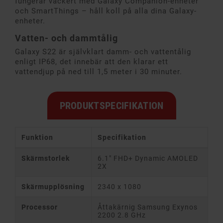
fungerar vackert med Galaxy Companion-enheter
och SmartThings – håll koll på alla dina Galaxy-
enheter.
Vatten- och dammtålig
Galaxy S22 är självklart damm- och vattentålig
enligt IP68, det innebär att den klarar ett
vattendjup på ned till 1,5 meter i 30 minuter.
PRODUKTSPECIFIKATION
Funktion
Specifikation
Skärmstorlek
6.1" FHD+ Dynamic AMOLED
2X
Skärmupplösning
2340 x 1080
Processor
Åttakärnig Samsung Exynos
2200 2.8 GHz