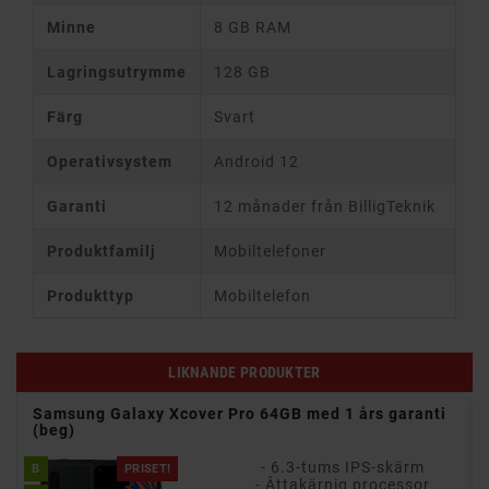
Minne
8 GB RAM
Lagringsutrymme
128 GB
Färg
Svart
Operativsystem
Android 12
Garanti
12 månader från BilligTeknik
Produktfamilj
Mobiltelefoner
Produkttyp
Mobiltelefon
LIKNANDE PRODUKTER
Samsung Galaxy Xcover Pro 64GB med 1 års garanti
(beg)
- 6.3-tums IPS-skärm
B
PRISET!
- Åttakärnig processor