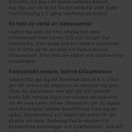
fortsätta din dag och lämna laddaren bakom
dig. När det väl är tid för att ladda får 25W Super
Fast Charging 2.0 igång telefonen på nolltid.
En helt ny värld av videosamtal
Upplev nya sätt att titta, chatta och vara
tillsammans med Galaxy S22 och Google Duo
livedelning. Kom ikapp och se vänners reaktioner
när ni tittar på de senaste YouTube-videorna
tillsammans. Eller dela din skärm och brainstorma
projektidéer.
Fantastiskt ensam, bättre tillsammans
Galaxy S22 ger dig ett förenklat One UI 4.1, vilket
gör det enklare än någonsin att uttrycka dig själv.
Styla din startskärm och håll allt ditt innehåll
borta från nyfikna ögon och använd antispårning
för att vara säker online. Dessutom, om du tappar
bort din telefon hjälper SmartThings Find dig att
spåra, fjärrblockera och radera din enhet för att
skydda din data. Samsung Pay är utmärkt för
kontaktlösa betalningar och lojalitetskort. Och allt