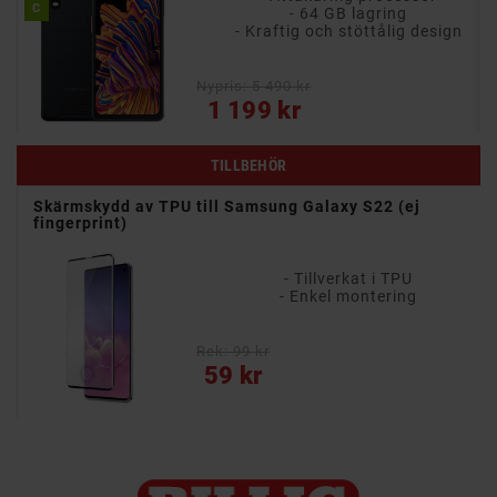
C
- 64 GB lagring
- Kraftig och stöttålig design
Nypris: 5 490 kr
Pris
1 199 kr
TILLBEHÖR
Skärmskydd av TPU till Samsung Galaxy S22 (ej
fingerprint)
- Tillverkat i TPU
- Skyddar din telefon från repor och stötar
- Enkel montering
Rek: 99 kr
Pris
59 kr