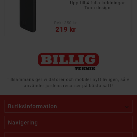
- Upp till 4 fulla laddningar
- Tunn design
Rek: 350 kr
Pris
219 kr
Tillsammans ger vi datorer och mobiler nytt liv igen, så vi
använder jordens resurser på bästa sätt!
Butiksinformation

Navigering