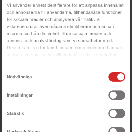
Vi använder enhetsidentifierare för att anpassa innehållet
och annonserna till användarna, tillhandahålla funktioner
för sociala medier och analysera vår trafik. Vi
vidarebefordrar även sådana identifierare och annan
information från din enhet till de sociala medier och
annons- och analysföretag som vi samarbetar med.
Dessa kan i sin tur kombinera informationen med annan
Tillverkare:
Deltaco
information som du har tillhandahållit eller som de har
Referens:
samlat in när du har använt deras tjänster.
ULT-CR2016-1P
I lager
https://business.safety.google/privacy/
Samtyckesval
13 objekt
Nödvändiga
BESKRIVNING
Inställningar
Deltaco Ultimate Lithium CR2016 3V
knappcellsbatteri 1-pack
Statistik
Ultimate Lithium, 3V, CR2016-knappcells
batteri är effektiva batterier med en lång
Marknadsföring