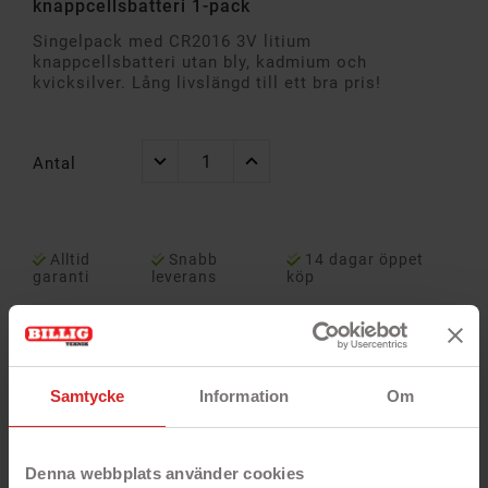
knappcellsbatteri 1-pack
Singelpack med CR2016 3V litium
knappcellsbatteri utan bly, kadmium och
kvicksilver. Lång livslängd till ett bra pris!
Antal
Alltid
Snabb
14 dagar öppet
garanti
leverans
köp
Samtycke
Information
Om
Denna webbplats använder cookies