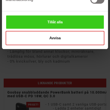
prestanda. Passar för bland annat klockor,
miniräknare, trådlösa möss, hörlurar och
digitalkameror.
Specifikationer
Tillåt alla
- 1-pack
- 90 mAh
- Spänning: 3V
Avvisa
- Lithium CR2016 batteri
- För enheter med låg strömförbrukning
- Lämplig för bland annat klockor, miniräknare,
trådlösa möss, hörlurar och digitalkameror
- 0% kvicksilver, bly och kadmium
LIKNANDE PRODUKTER
Goobay snabbladdande PowerBank batteri på 10.000mAh
med USB-C PD 18W, QC 3.0
- 1 USB-C samt 2 vanliga USB-portar
PRISET!
- Ladda 2 enheter samtidigt