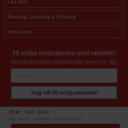
Läs mer

Återtag, Leasing & Företag

Ditt konto

Få unika erbjudanden med rabatter!
Skräddarsydda erbjudanden bara för dig.
Jag vill få erbjudanden
15 kr
Rek:
20 kr
Inkl. moms
Leverans oftast inom 24h