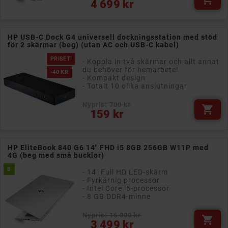
Pris
4 699 kr
HP USB-C Dock G4 universell dockningsstation med stöd
för 2 skärmar (beg) (utan AC och USB-C kabel)
PRISET!
- Koppla in två skärmar och allt annat
du behöver för hemarbete!
-40 KR
- Kompakt design
- Totalt 10 olika anslutningar
Nypris: 700 kr

Vanligt pris
Pris
159 kr
HP EliteBook 840 G6 14" FHD i5 8GB 256GB W11P med
4G (beg med små bucklor)
B
- 14" Full HD LED-skärm
- Fyrkärnig processor
- Intel Core i5-processor
- 8 GB DDR4-minne
Nypris: 16 000 kr

Pris
3 499 kr