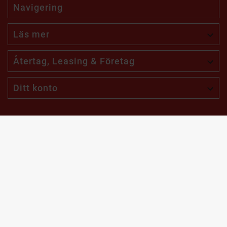
Navigering
Läs mer

Återtag, Leasing & Företag

Ditt konto

Få unika erbjudanden med rabatter!
Skräddarsydda erbjudanden bara för dig.
Jag vill få erbjudanden