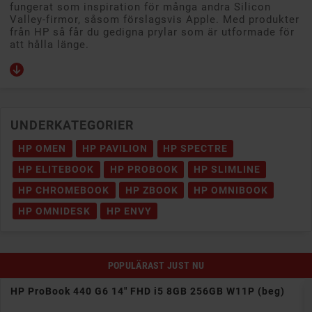
fungerat som inspiration för många andra Silicon
Valley-firmor, såsom förslagsvis Apple. Med produkter
från HP så får du gedigna prylar som är utformade för
att hålla länge.
UNDERKATEGORIER
HP OMEN
HP PAVILION
HP SPECTRE
HP ELITEBOOK
HP PROBOOK
HP SLIMLINE
HP CHROMEBOOK
HP ZBOOK
HP OMNIBOOK
HP OMNIDESK
HP ENVY
POPULÄRAST JUST NU
HP ProBook 440 G6 14" FHD i5 8GB 256GB W11P (beg)