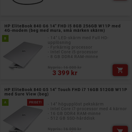
HP EliteBook 840 G6 14" FHD i5 8GB 256GB W11P med
4G-modem (beg med mura, små märken skärm)
- 14" LED-skärm med Full HD-
B
upplösning
- Fyrkärnig processor
- Intel Core i5-processor
- 8 GB DDR4 RAM-minne
Nypris: 16 000 kr

Pris
3 399 kr
HP EliteBook 840 G5 14" Touch FHD i7 16GB 512GB W11P
med Sure View (beg)
A
PRISET!
- 14" högupplöst pekskärm
- Intel Core i7-processor med 4 kärnor
- 16 GB DDR4 RAM-minne
- 512 GB SSD-hårddisk
Nypris: 16 000 kr
