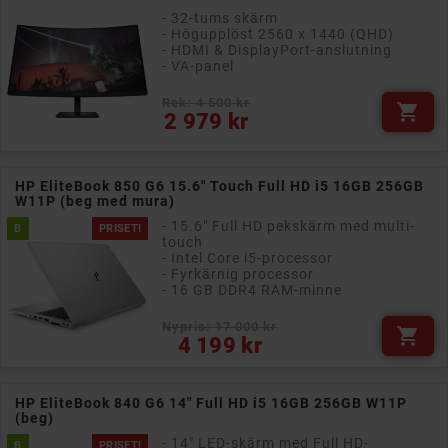
- 32-tums skärm
- Högupplöst 2560 x 1440 (QHD)
- HDMI & DisplayPort-anslutning
- VA-panel
Rek: 4 500 kr

Pris
2 979 kr
HP EliteBook 850 G6 15.6" Touch Full HD i5 16GB 256GB
W11P (beg med mura)
- 15.6" Full HD pekskärm med multi-
B
PRISET!
touch
- Intel Core i5-processor
- Fyrkärnig processor
- 16 GB DDR4 RAM-minne
Nypris: 17 000 kr

Pris
4 199 kr
HP EliteBook 840 G6 14" Full HD i5 16GB 256GB W11P
(beg)
- 14" LED-skärm med Full HD-
B
PRISET!