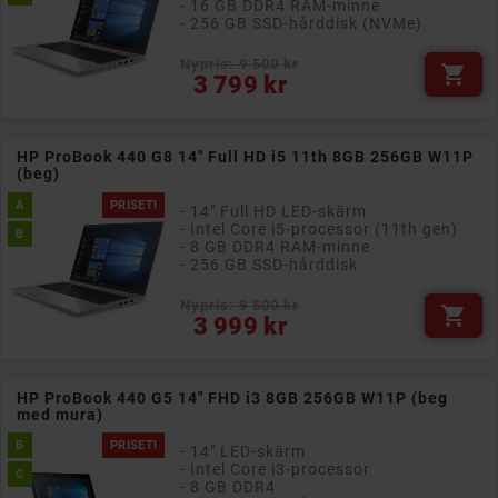
- 16 GB DDR4 RAM-minne
- 256 GB SSD-hårddisk (NVMe)
Nypris: 9 500 kr

Pris
3 799 kr
HP ProBook 440 G8 14" Full HD i5 11th 8GB 256GB W11P
(beg)
A
PRISET!
- 14" Full HD LED-skärm
- Intel Core i5-processor (11th gen)
B
- 8 GB DDR4 RAM-minne
- 256 GB SSD-hårddisk
Nypris: 9 500 kr

Pris
3 999 kr
HP ProBook 440 G5 14" FHD i3 8GB 256GB W11P (beg
med mura)
B
PRISET!
- 14" LED-skärm
- Intel Core i3-processor
C
- 8 GB DDR4