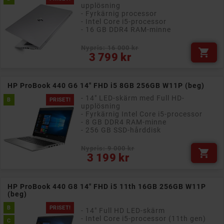
upplösning
- Fyrkärnig processor
- Intel Core i5-processor
- 16 GB DDR4 RAM-minne
Nypris: 16 000 kr

Pris
3 799 kr
HP ProBook 440 G6 14" FHD i5 8GB 256GB W11P (beg)
- 14" LED-skärm med Full HD-
B
PRISET!
upplösning
- Fyrkärnig Intel Core i5-processor
- 8 GB DDR4 RAM-minne
- 256 GB SSD-hårddisk
Nypris: 9 000 kr

Pris
3 199 kr
HP ProBook 440 G8 14" FHD i5 11th 16GB 256GB W11P
(beg)
B
PRISET!
- 14" Full HD LED-skärm
- Intel Core i5-processor (11th gen)
C