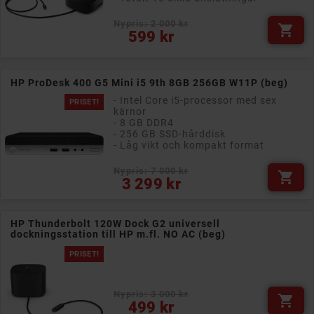
Nypris: 2 000 kr

Vanligt pris
Pris
599 kr
HP ProDesk 400 G5 Mini i5 9th 8GB 256GB W11P (beg)
- Intel Core i5-processor med sex
PRISET!
kärnor
- 8 GB DDR4
- 256 GB SSD-hårddisk
- Låg vikt och kompakt format
Nypris: 7 000 kr

Pris
3 299 kr
HP Thunderbolt 120W Dock G2 universell
dockningsstation till HP m.fl. NO AC (beg)
PRISET!
Nypris: 3 000 kr

Pris
499 kr