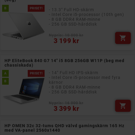
B
PRISET!
- 13.3" Full HD-skärm
- Intel Core i5-processor (10th gen)
- 8 GB DDR4 RAM-minne
- 256 GB SSD-hårddisk
Nypris: 10 000 kr

Pris
3 199 kr
HP EliteBook 840 G7 14" i5 8GB 256GB W11P (beg med
chassiskada)
- 14" Full HD IPS-skärm
A
PRISET!
- Intel Core i5-processor med fyra
B
kärnor
- 8 GB DDR4 RAM-minne
- 256 GB SSD-hårddisk
Nypris: 16 000 kr

Pris
3 399 kr
HP OMEN 32c 32-tums QHD välvd gamingskärm 165 Hz
med VA-panel 2560x1440