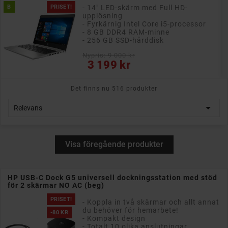
B
PRISET!
- 14" LED-skärm med Full HD-
upplösning
- Fyrkärnig Intel Core i5-processor
- 8 GB DDR4 RAM-minne
- 256 GB SSD-hårddisk
Nypris: 9 000 kr
Pris
3 199 kr
Det finns nu 516 produkter

Relevans
Visa föregående produkter
HP USB-C Dock G5 universell dockningsstation med stöd
för 2 skärmar NO AC (beg)
PRISET!
- Koppla in två skärmar och allt annat
du behöver för hemarbete!
-80 KR
- Kompakt design
- Totalt 10 olika anslutningar