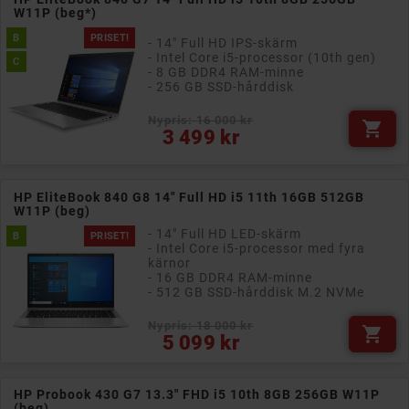
W11P (beg*)
B
PRISET!
- 14" Full HD IPS-skärm
- Intel Core i5-processor (10th gen)
C
- 8 GB DDR4 RAM-minne
- 256 GB SSD-hårddisk
Nypris: 16 000 kr

Pris
3 499 kr
HP EliteBook 840 G8 14" Full HD i5 11th 16GB 512GB
W11P (beg)
- 14" Full HD LED-skärm
B
PRISET!
- Intel Core i5-processor med fyra
kärnor
- 16 GB DDR4 RAM-minne
- 512 GB SSD-hårddisk M.2 NVMe
Nypris: 18 000 kr

Pris
5 099 kr
HP Probook 430 G7 13.3" FHD i5 10th 8GB 256GB W11P
(beg)