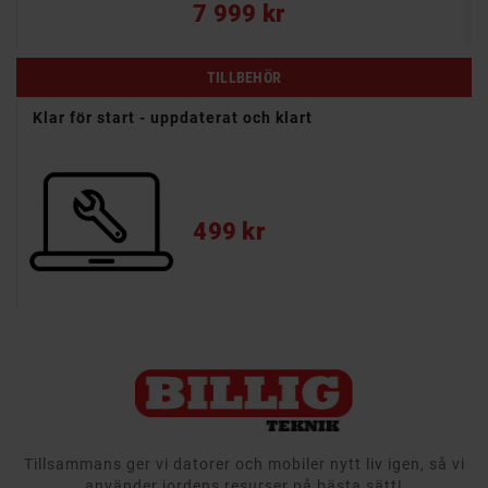
Pris
7 999 kr
TILLBEHÖR
Klar för start - uppdaterat och klart
Pris
499 kr
Tillsammans ger vi datorer och mobiler nytt liv igen, så vi
använder jordens resurser på bästa sätt!