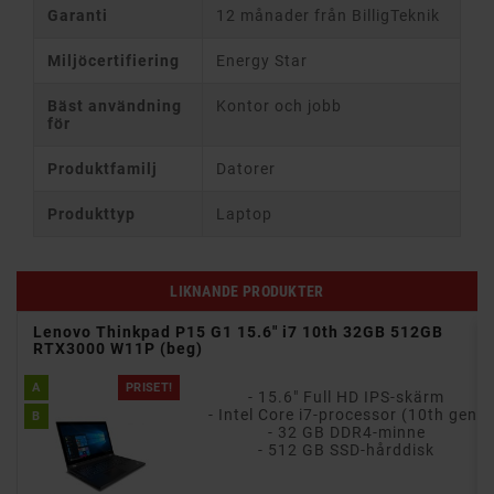
Garanti
12 månader från BilligTeknik
Miljöcertifiering
Energy Star
Bäst användning
Kontor och jobb
för
Produktfamilj
Datorer
Produkttyp
Laptop
LIKNANDE PRODUKTER
Lenovo Thinkpad P15 G1 15.6" i7 10th 32GB 512GB
a)
RTX3000 W11P (beg)
- 15.6" Full HD pekskärm med multi-touch
A
PRISET!
- 15.6" Full HD IPS-skärm
en)
- Intel Core i7-processor (10th gen)
B
- 32 GB DDR4-minne
- 512 GB SSD-hårddisk