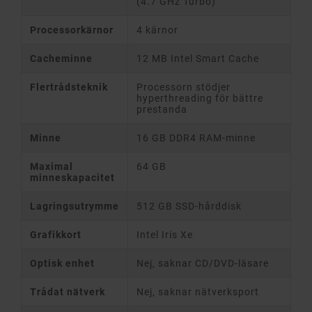
(4.7 GHz Turbo)
Processorkärnor
4 kärnor
Cacheminne
12 MB Intel Smart Cache
Flertrådsteknik
Processorn stödjer
hyperthreading för bättre
prestanda
Minne
16 GB DDR4 RAM-minne
Maximal
64 GB
minneskapacitet
Lagringsutrymme
512 GB SSD-hårddisk
Grafikkort
Intel Iris Xe
Optisk enhet
Nej, saknar CD/DVD-läsare
Trådat nätverk
Nej, saknar nätverksport