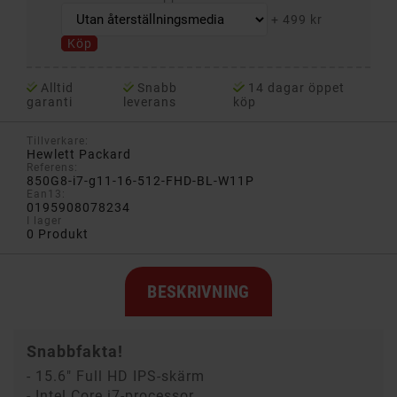
+
499 kr
Köp
Alltid
Snabb
14 dagar öppet
garanti
leverans
köp
Tillverkare:
Hewlett Packard
Referens:
850G8-i7-g11-16-512-FHD-BL-W11P
Ean13:
0195908078234
I lager
0 Produkt
BESKRIVNING
Snabbfakta!
- 15.6" Full HD IPS-skärm
- Intel Core i7-processor