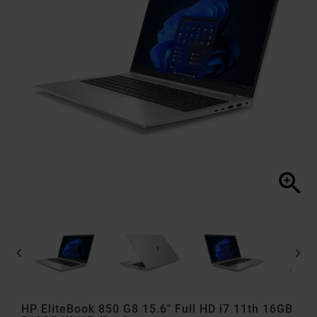



HP EliteBook 850 G8 15.6" Full HD i7 11th 16GB