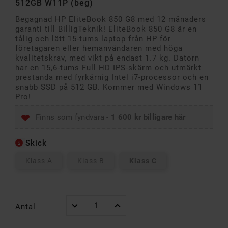
512GB W11P (beg)
Begagnad HP EliteBook 850 G8 med 12 månaders
garanti till BilligTeknik! EliteBook 850 G8 är en
tålig och lätt 15-tums laptop från HP för
företagaren eller hemanvändaren med höga
kvalitetskrav, med vikt på endast 1.7 kg. Datorn
har en 15,6-tums Full HD IPS-skärm och utmärkt
prestanda med fyrkärnig Intel i7-processor och en
snabb SSD på 512 GB. Kommer med Windows 11
Pro!
Finns som fyndvara -
1 600 kr billigare här
Skick
Klass A
Klass B
Klass C
Antal