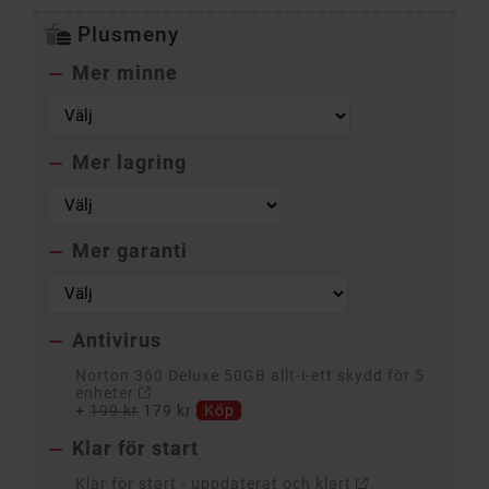
Plusmeny
Mer minne

Mer lagring

Mer garanti

Antivirus

Norton 360 Deluxe 50GB allt-i-ett skydd för 5
enheter
+
199 kr
179 kr
Köp
Klar för start

Klar för start - uppdaterat och klart