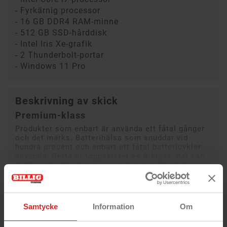
- Fyrkärnig processor
- 16 GB DDR4 RAM-minne
- 512 GB SSD-hårddisk
- Intel Iris Xe-grafik
- 2 Thunderbolt-portar
- Windows 11 Pro
Beskrivning av skick
Premium-klass
Produkter som enbart är använda ett fåtal gånger
och det märks. Batterihälsa som snuddar vid
hundra procent och enbart ett fåtal battericykler
använda. Detta är toppskiktet av A-klass, det kan
fortfarande förekomma något minimalt märke.
Läs mer
Samtycke
Information
Om
Begagnad HP EliteBook 850 G8 med