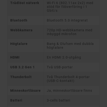
Trådlöst nätverk
Wi-Fi 6 (802.11ax 2x2) med
stöd för filöverföring i 1
Gbit/s
Bluetooth
Bluetooth 5.0 integrerat
Webbkamera
720p HD-webbkamera med
inbyggd mikrofon
Högtalare
Bang & Olufsen med dubbla
högtalare
HDMI
En HDMI 2.0-utgång
USB 3.2 Gen 1
Två USB-portar
Thunderbolt
Två Thunderbolt 4-portar
(USB-C-kontakt)
Minneskortläsare
Ja, minneskortläsare finns
Batteri
3-cells batteri